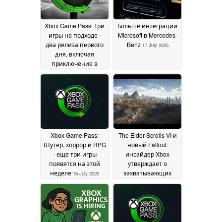
Xbox Game Pass: Три
Больше интеграции
игры на подходе -
Microsoft в Mercedes-
два релиза первого
Benz
17 July 2025
дня, включая
приключение в
стиле Souls
18 July 2025
Xbox Game Pass:
The Elder Scrolls VI и
Шутер, хоррор и RPG
новый Fallout:
- еще три игры
инсайдер Xbox
появятся на этой
утверждает о
неделе
захватывающих
16 July 2025
событиях, связанных
с двумя
крупнейшими
франшизами Xbox
15
July 2025