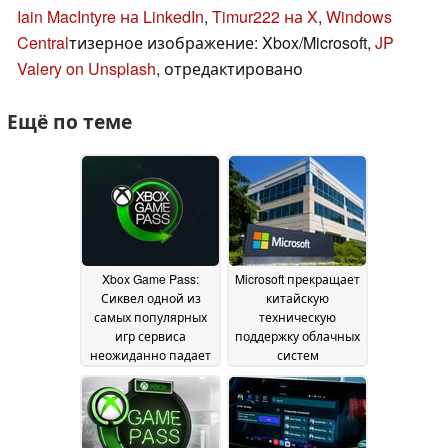
Iain MacIntyre на LinkedIn
,
Timur222 на X
,
Windows
Central
тизерное изображение: Xbox/Microsoft,
JP
Valery on Unsplash
, отредактировано
Ещё по теме
Xbox Game Pass:
Microsoft прекращает
Сиквел одной из
китайскую
самых популярных
техническую
игр сервиса
поддержку облачных
неожиданно падает
систем
Министерства
22 July 2025
обороны
21 July 2025