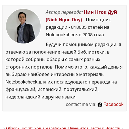
Автор перевода:
Нин Нгок Дуй
(Ninh Ngoc Duy)
- Помощник
редакции
- 818035 статей на
Notebookcheck
c 2008 года
Будучи помощником редакции, я
отвечаю за пополнение нашей Библиотеки, в
которой собраны обзоры с самых разных
сторонних порталов. Помимо этого, каждый день я
выбираю наиболее интересные материалы
Notebookcheck для их последующего перевода на
французский, испанский, португальский,
нидерландский и другие языки.
contact me via:
Facebook
'
>
Обзоры Ноутбуков, Смартфонов, Планшетов. Тесты и Новости
>