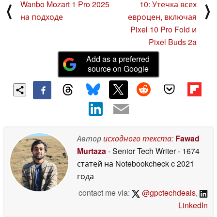
Wanbo Mozart 1 Pro 2025
10: Утечка всех
⟨
⟩
на подходе
евроцен, включая
Pixel 10 Pro Fold и
Pixel Buds 2a
Add as a preferred
source on Google
Автор
исходного текста
:
Fawad
Murtaza
- Senior Tech Writer
- 1674
статей на Notebookcheck
c 2021
года
contact me via:
@gpctechdeals
,
LinkedIn