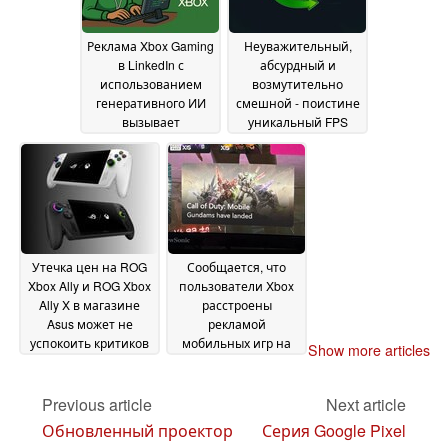
Реклама Xbox Gaming
Неуважительный,
в LinkedIn с
абсурдный и
использованием
возмутительно
генеративного ИИ
смешной - поистине
вызывает
уникальный FPS
пристальное
выходит на Xbox
внимание после
Game Pass на этой
недавних
неделе
14 July 2025
сокращений рабочих
мест в Microsoft
15 July
2025
Утечка цен на ROG
Сообщается, что
Xbox Ally и ROG Xbox
пользователи Xbox
Ally X в магазине
расстроены
Asus может не
рекламой
успокоить критиков
мобильных игр на
Show more articles
портативных
приборной панели
консолей Xbox
консоли
14 July
13 July 2025
Previous article
Next article
2025
Обновленный проектор
Серия Google Pixel