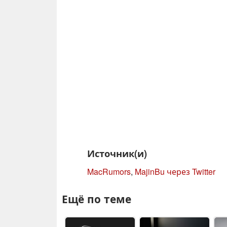
Источник(и)
MacRumors
,
MajinBu через Twitter
Ещё по теме