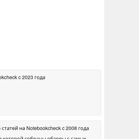
okcheck
c 2023 года
5 статей на Notebookcheck
c 2008 года
в которой собраны обзоры с самых