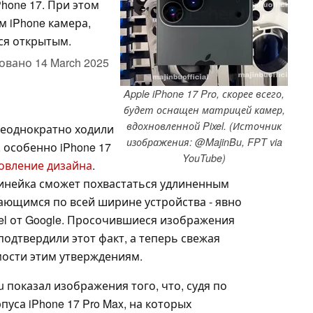
hone 17. При этом
м iPhone камера,
тся открытым.
овано
14 March 2025
Apple iPhone 17 Pro, скорее всего,
будет оснащен матрицей камер,
вдохновленной Pixel. (Источник
неоднократно ходили
изображения: @MajinBu, FPT via
, особенно iPhone 17
YouTube)
овление дизайна
.
линейка сможет похвастаться удлиненным
ающимся по всей ширине устройства - явно
el от Google. Просочившиеся изображения
одтвердили этот факт, а теперь свежая
омости этим утверждениям.
Bu показал изображения того, что, судя по
уса iPhone 17 Pro Max, на которых