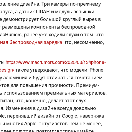
вление дизайна. Три камеры по-прежнему
рпуса, а датчик LiDAR и модуль вспышки
е демонстрирует большой круглый вырез в
дут размещены компоненты беспроводной
acRumors, ранее уже ходили слухи о том, что
ная беспроводная зарядка
что, несомненно,
еты
https://www.macrumors.com/2025/03/13/iphone-
design/
также утверждают, что модели iPhone
ьзу алюминия и будут отличаться сочетанием
нтов для повышения прочности. Премиум-
сь использованием премиальных материалов,
итан, что, конечно, делает этот слух
я. Изменения в дизайне всегда довольно
ple, перенявший дизайн от Google, наверняка
ы многих Apple -энтузиастов. Тем не менее,
более полугода, поэтому воспринимайте