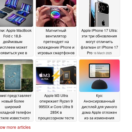
хи: Apple MacBook
Магнитный
Apple iPhone 17 Ultra:
Fold с 18,8-
вентилятор
эти три обновления
дюймовым
претендует на
могут отличить
дисплеем может
охлаждение iPhone и
флагман от iPhone 17
появиться уже в
игровых смартфонов
Pro
16 March 2025
2026 году, как
до -16 °C
18 March 2025
ервый в истории
ac с сенсорным
краном
18 March 2025
wei представляет
Apple M3 Ultra
Куо:
новый более
опережает Ryzen 9
Анонсированный
широкий
9950X и Core Ultra 9
дисплей для умного
складной телефон
285K в
дома Apple отложен
стиле известного
процессорном тесте
из-за изменения
по слухам Apple
Cinebench 2024 на
дизайна iOS 19
13
ow more articles
Phone Fold
целых 30%
13 March
13 March
March 2025