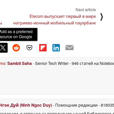
2025
2025
Next article
⟩
Elecom выпускает первый в мире
ы
натриево-ионный мобильный пауэрбанк
Add as a preferred
source on Google
ста
:
Sambit Saha
- Senior Tech Writer
- 946 статей на Notebo
Нгок Дуй (Ninh Ngoc Duy)
- Помощник редакции
- 81803
едакции, я отвечаю за пополнение нашей Библиотеки, 