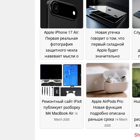
Apple iPhone 17 Air:
Новая утечка
Слу
Первая реальная
говорит о том, что
фотография
первый складной
защитного чехла
Apple будет
навевает мысли о
значительно
Google Pixel
эффективнее, чем
20 March
считалось ранее
п
2025
20
M
March 2025
э
Ремонтный сайт iFixIt
Apple AirPods Pro:
Hua
публикует разборку
Новая функция
M4 MacBook Air
подробно описана
15
раньше срока
ра
March 2025
14 March
в 
2025
Sh
i