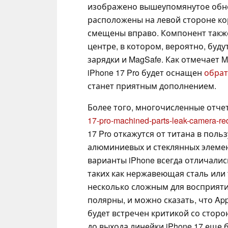
изображено вышеупомянутое обно
расположены на левой стороне ко
смещены вправо. Компонент такж
центре, в котором, вероятно, бу
зарядки и MagSafe. Как отмечает M
iPhone 17 Pro будет оснащен
обрат
станет приятным дополнением.
Более того, многочисленные отч
17-pro-machined-parts-leak-camera-re
17 Pro откажутся от титана в пол
алюминиевых и стеклянных элеме
варианты iPhone всегда отличали
таких как нержавеющая сталь или т
несколько сложным для восприяти
полярны, и можно сказать, что Ap
будет встречен критикой со сторон
до выхода линейки iPhone 17 еще 