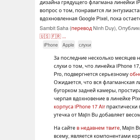
дизайна грядущего флагмана линейки iP
вопрос о том, понравится ли энтузиаста
вдохновленная Google Pixel, пока остае
Sambit Saha (
перевод
Ninh Duy),
Опублик
🇺🇸
🇫🇷
...
iPhone
Apple
слухи
За последние несколько месяцев 
слухи о том, что линейка iPhone 17
Pro, подвергнется серьезному
обн
Ожидается, что вся флагманская 
бугорком задней камеры, простир
черпая вдохновение в линейке Pix
корпуса iPhone 17 Air
практически п
утечка от Majin Bu добавляет вес
На сайте
в недавнем твите
, Majin 
всему, является компонентами корп