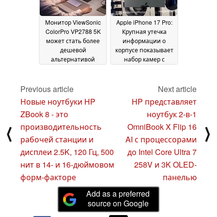
Монитор ViewSonic
Apple iPhone 17 Pro:
ColorPro VP2788 5K
Крупная утечка
может стать более
информации о
дешевой
корпусе показывает
альтернативой
набор камер с
Apple'Studio Display
измененным
15
расположением
March 2025
модулей LiDAR и
Previous article
Next article
вспышки
14 March 2025
Новые ноутбуки HP
HP представляет
ZBook 8 - это
ноутбук 2-в-1
производительность
OmniBook X Flip 16
⟨
⟩
рабочей станции и
AI с процессорами
дисплеи 2.5K, 120 Гц, 500
до Intel Core Ultra 7
нит в 14- и 16-дюймовом
258V и 3K OLED-
форм-факторе
панелью
Add as a preferred
source on Google