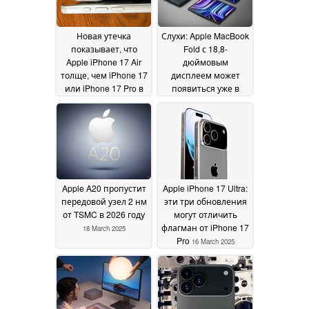
Новая утечка
Слухи: Apple MacBook
показывает, что
Fold с 18,8-
Apple iPhone 17 Air
дюймовым
толще, чем iPhone 17
дисплеем может
или iPhone 17 Pro в
появиться уже в
ключевых областях
2026 году, как
первый в истории
18 March 2025
Mac с сенсорным
экраном
18 March 2025
Apple A20 пропустит
Apple iPhone 17 Ultra:
передовой узел 2 нм
эти три обновления
от TSMC в 2026 году
могут отличить
флагман от iPhone 17
18 March 2025
Pro
16 March 2025