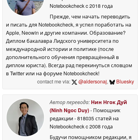
Notebookcheck
c 2018 года
Прежде, чем начать переводить
и писать для Notebookcheck, я успел поработать на
Apple, Neowin и другие компании. Образование?
Диплом бакалавра Лидского университета по
международной истории и политике (после
дополнительного обучения превращённый в
диплом юриста). Всегда рад перекинуться словцом
в Twitter или на форуме Notebookcheck!
contact me via:
@aldersonaj
,
Bluesky
Автор перевода:
Нин Нгок Дуй
(Ninh Ngoc Duy)
- Помощник
редакции
- 818035 статей на
Notebookcheck
c 2008 года
Будучи помощником редакции, я