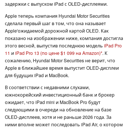
задержки с выпуском iPad с OLED-дисплеями.
Apple теперь компания Hyundai Motor Securities
сделала первый шаг в том, что она называет
Apple'ожидаемой дорожной картой OLED. Как
показано на изображении ниже, компания достигла
этого весной, выпустив последнюю модель
iPad Pro
11
и
iPad Pro 13
(по цене $1 099 на Amazon)
. К
сожалению, Hyundai Motor Securities не верит, что
Apple в ближайшее время выпустит OLED-дисплеи
для будущих iPad и MacBook.
В соответствии с недавними слухами,
южнокорейский инвестиционный банк и брокер
ожидает, что iPad mini и MacBook Pro будут
следующими в очереди на обновление на базе
OLED-дисплеев, хотя и не раньше 2026 года. За
ними вполне может последовать iPad Air, о котором