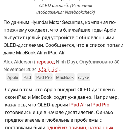
OLED-дисплей. (Источник
изображения: Notebookcheck)
По данным Hyundai Motor Securities, компания по-
прежнему ожидает, что в ближайшие годы Apple
выпустит целый ряд устройств с обновленными
OLED-дисплеями. Сообщается, что в список попали
даже MacBook Air и iPad Air.
Alex Alderson (
перевод
Ninh Duy),
Опубликовано
30
November 2024
🇺🇸
🇫🇷
...
Apple
iPad
iPad Pro
MacBook
слухи
Слухи о том, что Apple внедрит OLED-дисплеи в
свои iPad и MacBook, ходят уже давно. Например,
казалось, что OLED-версии
iPad Air
и
iPad Pro
готовились еще в начале десятилетия. Однако
предполагаемые глобальные проблемы с
поставками были
одной из причин, названных