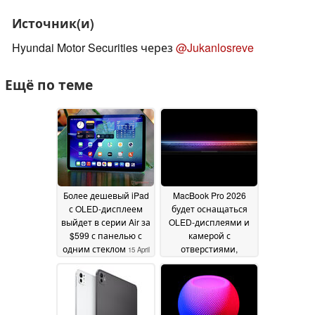
Источник(и)
Hyundai Motor Securities через
@Jukanlosreve
Ещё по теме
Более дешевый iPad
MacBook Pro 2026
с OLED-дисплеем
будет оснащаться
выйдет в серии Air за
OLED-дисплеями и
$599 с панелью с
камерой с
одним стеклом
отверстиями,
15 April
отказавшись от
2026
выреза
10 December 2024