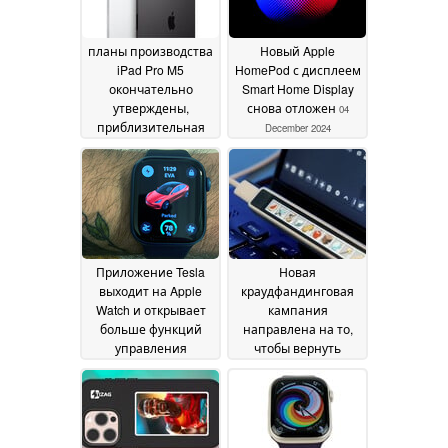
планы производства
Новый Apple
iPad Pro M5
HomePod с дисплеем
окончательно
Smart Home Display
утверждены,
снова отложен
04
приблизительная
December 2024
дата начала
производства - 2025
год
06 December 2024
Приложение Tesla
Новая
выходит на Apple
краудфандинговая
Watch и открывает
кампания
больше функций
направлена на то,
управления
чтобы вернуть
автомобилем
Apple'Touch Bar, но
04
для Windows и Mac
December 2024
04
December 2024