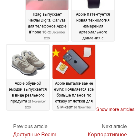
Tizag выпускает
Apple патентуется
чехлы Digital Canvas
новая технология
для телефонов Apple
измерения
iPhone 16
артериального
02 December
давления с
2024
помощью смарт-
часов
29 November 2024
Apple обувной
Apple выталкивание
эмодзи выпускается
eSIM: Появляется все
в виде реального
больше планов по
продукта
отказу от лотков для
28 November
SIM-карт
2024
26 November
Show more articles
2024
Previous article
Next article
Доступные Redmi
Корпоративное