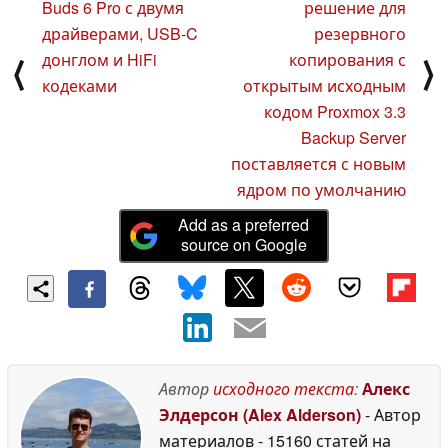
Buds 6 Pro с двумя
решение для
драйверами, USB-C
резервного
донглом и HiFi
копирования с
⟨
⟩
кодеками
открытым исходным
кодом Proxmox 3.3
Backup Server
поставляется с новым
ядром по умолчанию
Add as a preferred
source on Google
Автор
исходного текста
:
Алекс
Элдерсон (Alex Alderson)
- Автор
материалов
- 15160 статей на