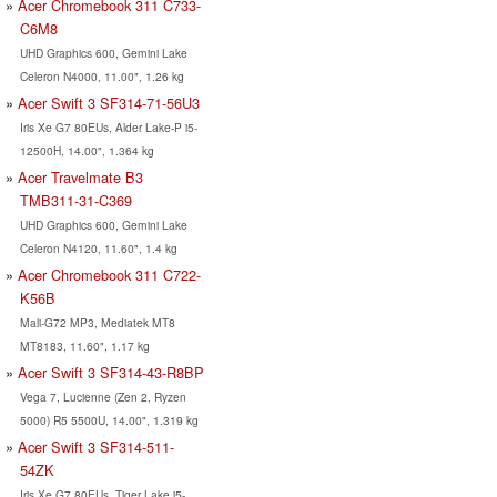
Acer Chromebook 311 C733-
C6M8
UHD Graphics 600, Gemini Lake
Celeron N4000, 11.00", 1.26 kg
Acer Swift 3 SF314-71-56U3
Iris Xe G7 80EUs, Alder Lake-P i5-
12500H, 14.00", 1.364 kg
Acer Travelmate B3
TMB311-31-C369
UHD Graphics 600, Gemini Lake
Celeron N4120, 11.60", 1.4 kg
Acer Chromebook 311 C722-
K56B
Mali-G72 MP3, Mediatek MT8
MT8183, 11.60", 1.17 kg
Acer Swift 3 SF314-43-R8BP
Vega 7, Lucienne (Zen 2, Ryzen
5000) R5 5500U, 14.00", 1.319 kg
Acer Swift 3 SF314-511-
54ZK
Iris Xe G7 80EUs, Tiger Lake i5-