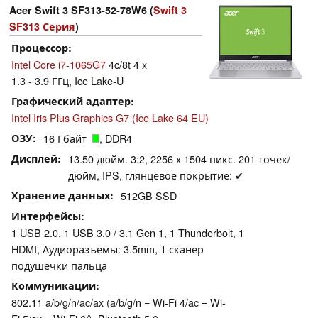
Acer Swift 3 SF313-52-78W6 (
Swift 3
SF313 Серия
)
Процессор
Intel Core i7-1065G7
4c/8t 4 x
1.3 - 3.9 ГГц, Ice Lake-U
Графический адаптер
Intel Iris Plus Graphics G7 (Ice Lake 64 EU)
ОЗУ
16 Гбайт
, DDR4
Дисплей
13.50 дюйм. 3:2, 2256 x 1504 пикс. 201 точек/
дюйм, IPS, глянцевое покрытие: ✔
Хранение данных
512GB SSD
Интерфейсы
1 USB 2.0, 1 USB 3.0 / 3.1 Gen 1, 1 Thunderbolt, 1
HDMI, Аудиоразъёмы: 3.5mm, 1 сканер
подушечки пальца
Коммуникации
802.11 a/b/g/n/ac/ax (a/b/g/n = Wi-Fi 4/ac = Wi-