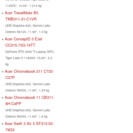
1135G7, 14.00", 1.214 kg
Acer TravelMate B3
TMB311-31-C1VR
UHD Graphics 600, Gemini Lake
Celeron N4120, 11.60", 1.4 kg
Acer ConceptD 3 Ezel
CC315-73G-74TT
GeForce RTX 3050 Ti Laptop GPU,
Tiger Lake i7-11800H, 15.60", 2.2
kg
Acer Chromebook 311 C733-
C37P
UHD Graphics 600, Gemini Lake
Celeron N4000, 11.60", 1.25 kg
Acer Chromebook 11 CB311-
9H-C4PP
UHD Graphics 600, Gemini Lake
Celeron N4000, 11.60", 1.6 kg
Acer Swift 3 Air 3 SF313-53-
79G3