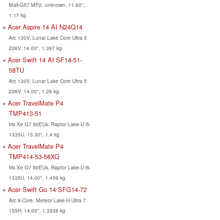
Mali-G57 MP2, unknown, 11.60",
1.17 kg
Acer Aspire 14 AI N24Q14
Arc 130V, Lunar Lake Core Ultra 5
226V, 14.00", 1.397 kg
Acer Swift 14 AI SF14-51-
58TU
Arc 130V, Lunar Lake Core Ultra 5
226V, 14.00", 1.26 kg
Acer TravelMate P4
TMP413-51
Iris Xe G7 80EUs, Raptor Lake-U i5-
1335U, 13.30", 1.4 kg
Acer TravelMate P4
TMP414-53-58XQ
Iris Xe G7 80EUs, Raptor Lake-U i5-
1335U, 14.00", 1.459 kg
Acer Swift Go 14 SFG14-72
Arc 8-Core, Meteor Lake-H Ultra 7
155H, 14.00", 1.3338 kg