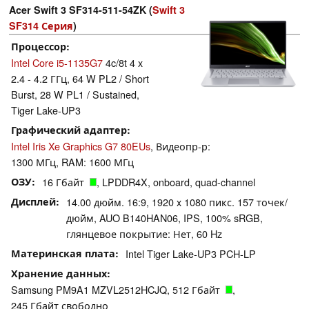
Acer Swift 3 SF314-511-54ZK (
Swift 3
SF314 Серия
)
Процессор
Intel Core i5-1135G7
4c/8t 4 x
2.4 - 4.2 ГГц, 64 W PL2 / Short
Burst, 28 W PL1 / Sustained,
Tiger Lake-UP3
Графический адаптер
Intel Iris Xe Graphics G7 80EUs
, Видеопр-р:
1300 МГц, RAM: 1600 МГц
ОЗУ
16 Гбайт
, LPDDR4X, onboard, quad-channel
Дисплей
14.00 дюйм. 16:9, 1920 x 1080 пикс. 157 точек/
дюйм, AUO B140HAN06, IPS, 100% sRGB,
глянцевое покрытие: Нет, 60 Hz
Материнская плата
Intel Tiger Lake-UP3 PCH-LP
Хранение данных
Samsung PM9A1 MZVL2512HCJQ, 512 Гбайт
,
245 Гбайт свободно