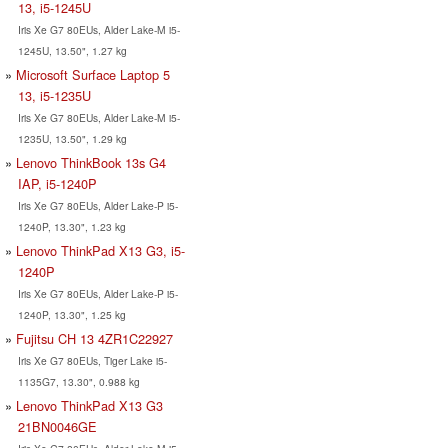
13, i5-1245U
Iris Xe G7 80EUs, Alder Lake-M i5-
1245U, 13.50", 1.27 kg
Microsoft Surface Laptop 5
13, i5-1235U
Iris Xe G7 80EUs, Alder Lake-M i5-
1235U, 13.50", 1.29 kg
Lenovo ThinkBook 13s G4
IAP, i5-1240P
Iris Xe G7 80EUs, Alder Lake-P i5-
1240P, 13.30", 1.23 kg
Lenovo ThinkPad X13 G3, i5-
1240P
Iris Xe G7 80EUs, Alder Lake-P i5-
1240P, 13.30", 1.25 kg
Fujitsu CH 13 4ZR1C22927
Iris Xe G7 80EUs, Tiger Lake i5-
1135G7, 13.30", 0.988 kg
Lenovo ThinkPad X13 G3
21BN0046GE