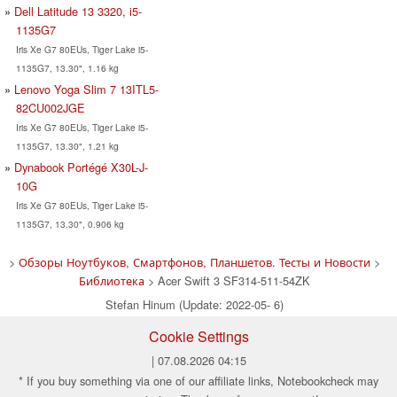
Dell Latitude 13 3320, i5-
1135G7
Iris Xe G7 80EUs, Tiger Lake i5-
1135G7, 13.30", 1.16 kg
Lenovo Yoga Slim 7 13ITL5-
82CU002JGE
Iris Xe G7 80EUs, Tiger Lake i5-
1135G7, 13.30", 1.21 kg
Dynabook Portégé X30L-J-
10G
Iris Xe G7 80EUs, Tiger Lake i5-
1135G7, 13.30", 0.906 kg
>
Обзоры Ноутбуков, Смартфонов, Планшетов. Тесты и Новости
>
Библиотека
> Acer Swift 3 SF314-511-54ZK
Stefan Hinum (Update: 2022-05- 6)
Cookie Settings
| 07.08.2026 04:15
* If you buy something via one of our affiliate links, Notebookcheck may