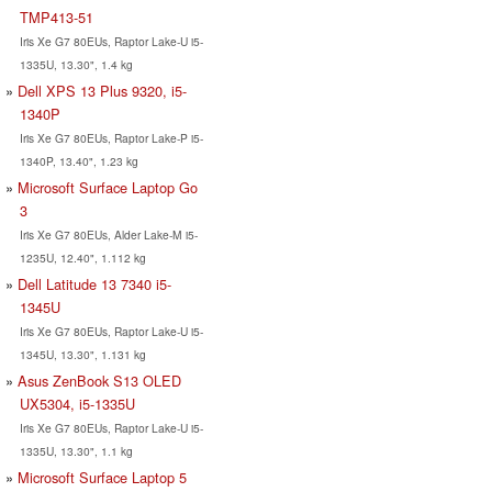
TMP413-51
Iris Xe G7 80EUs, Raptor Lake-U i5-
1335U, 13.30", 1.4 kg
Dell XPS 13 Plus 9320, i5-
1340P
Iris Xe G7 80EUs, Raptor Lake-P i5-
1340P, 13.40", 1.23 kg
Microsoft Surface Laptop Go
3
Iris Xe G7 80EUs, Alder Lake-M i5-
1235U, 12.40", 1.112 kg
Dell Latitude 13 7340 i5-
1345U
Iris Xe G7 80EUs, Raptor Lake-U i5-
1345U, 13.30", 1.131 kg
Asus ZenBook S13 OLED
UX5304, i5-1335U
Iris Xe G7 80EUs, Raptor Lake-U i5-
1335U, 13.30", 1.1 kg
Microsoft Surface Laptop 5