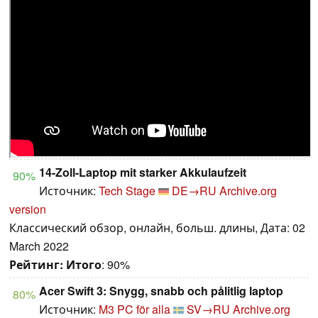
14-Zoll-Laptop mit starker Akkulaufzeit
90%
Источник:
Tech Stage
DE→RU
Archive.org
version
Классический обзор, онлайн, больш. длины, Дата: 02
March 2022
Рейтинг:
Итого
: 90%
Acer Swift 3: Snygg, snabb och pålitlig laptop
80%
Источник:
M3 PC för alla
SV→RU
Archive.org