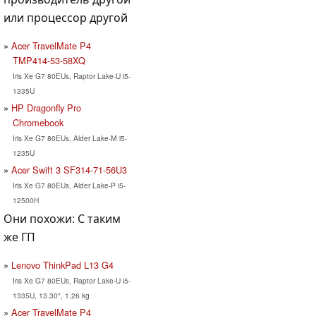
или процессор другой
Acer TravelMate P4
TMP414-53-58XQ
Iris Xe G7 80EUs, Raptor Lake-U i5-
1335U
HP Dragonfly Pro
Chromebook
Iris Xe G7 80EUs, Alder Lake-M i5-
1235U
Acer Swift 3 SF314-71-56U3
Iris Xe G7 80EUs, Alder Lake-P i5-
12500H
Они похожи: С таким
же ГП
Lenovo ThinkPad L13 G4
Iris Xe G7 80EUs, Raptor Lake-U i5-
1335U, 13.30", 1.26 kg
Acer TravelMate P4