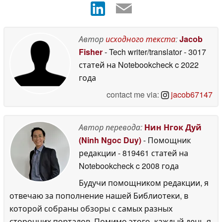
Автор
исходного текста
:
Jacob
Fisher
- Tech writer/translator
- 3017
статей на Notebookcheck
c 2022
года
contact me via:
jacob67147
Автор перевода:
Нин Нгок Дуй
(Ninh Ngoc Duy)
- Помощник
редакции
- 819461 статей на
Notebookcheck
c 2008 года
Будучи помощником редакции, я
отвечаю за пополнение нашей Библиотеки, в
которой собраны обзоры с самых разных
сторонних порталов. Помимо этого, каждый день я