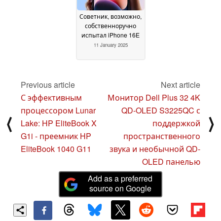
Советник, возможно,
собственноручно
испытал iPhone 16E
11 January 2025
Previous article
Next article
С эффективным
Монитор Dell Plus 32 4K
процессором Lunar
QD-OLED S3225QC с
⟨
⟩
Lake: HP EliteBook X
поддержкой
G1i - преемник HP
пространственного
EliteBook 1040 G11
звука и необычной QD-
OLED панелью
Add as a preferred
source on Google