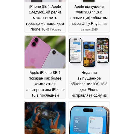
iPhone SE 4: Apple
Apple выпущена
Следующий релиз
watchOS 11.3 с
может стоить
новым циферблатом
гораздо меньше, чем
часов Unity Rhythm
28
iPhone 16
03 February
January 2025
2025
Apple iPhone SE 4
Недавно
показан как более
выпущенное
компактная
обновление iOS 18.3
альтернатива iPhone
для iPhone
16 в последней
исправляет одну из
утечке
самых больших
28 January 2025
критических ошибок
"Apple Intelligence"
28
January 2025