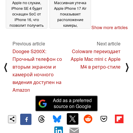
Apple по слухам,
Массивная утечка
iPhone SE 4 будет
Apple iPhone 17 Air
оснащен SoC от
показывает
iPhone 16, что
расположение
позволит получить
камеры,
Show more articles
настоящую
вдохновленное
флагманскую
Google Pixel
22 January
производительность
Previous article
Next article
2025
в бюджетном
Doogee S200X:
Coloware переиздает
варианте
23 January
Прочный телефон со
Apple Mac mini с Apple
2025
⟨
⟩
вторым экраном и
M4 в ретро-стиле
камерой ночного
видения доступен на
Amazon
Add as a preferred
source on Google