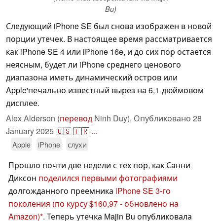
Bu)
Следующий iPhone SE был снова изображен в новой
порции утечек. В настоящее время рассматривается
как iPhone SE 4 или iPhone 16e, и до сих пор остается
неясным, будет ли iPhone среднего ценового
диапазона иметь динамический остров или
Apple'печально известный вырез на 6,1-дюймовом
дисплее.
Alex Alderson (
перевод
Ninh Duy),
Опубликовано
28
January 2025
🇺🇸
🇫🇷
...
Apple
iPhone
слухи
Прошло почти две недели с тех пор, как Санни
Диксон
поделился первыми фотографиями
долгожданного преемника
iPhone SE 3-го
поколения
(по курсу $160,97 - обновлено на
Amazon)
. Теперь утечка Majin Bu опубликовала