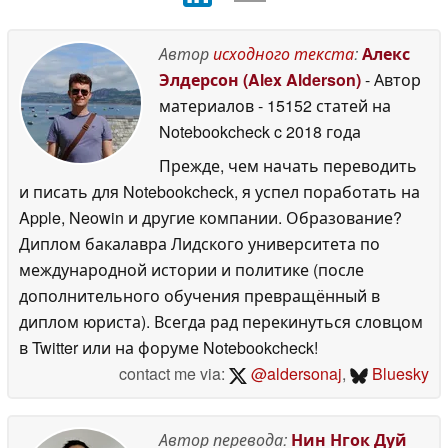
Автор
исходного текста
:
Алекс
Элдерсон (Alex Alderson)
- Автор
материалов
- 15152 статей на
Notebookcheck
c 2018 года
Прежде, чем начать переводить
и писать для Notebookcheck, я успел поработать на
Apple, Neowin и другие компании. Образование?
Диплом бакалавра Лидского университета по
международной истории и политике (после
дополнительного обучения превращённый в
диплом юриста). Всегда рад перекинуться словцом
в Twitter или на форуме Notebookcheck!
contact me via:
@aldersonaj
,
Bluesky
Автор перевода:
Нин Нгок Дуй