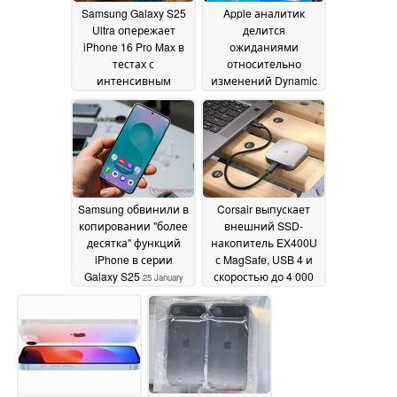
Samsung Galaxy S25
Apple аналитик
Ultra опережает
делится
iPhone 16 Pro Max в
ожиданиями
тестах с
относительно
интенсивным
изменений Dynamic
использованием
Island на iPhone 17
GPU примерно на
серии
26 January 2025
36%
26 January 2025
Samsung обвинили в
Corsair выпускает
копировании "более
внешний SSD-
десятка" функций
накопитель EX400U
iPhone в серии
с MagSafe, USB 4 и
Galaxy S25
скоростью до 4 000
25 January
МБ/с для iPhone, Mac
2025
и Windows PC
24
January 2025