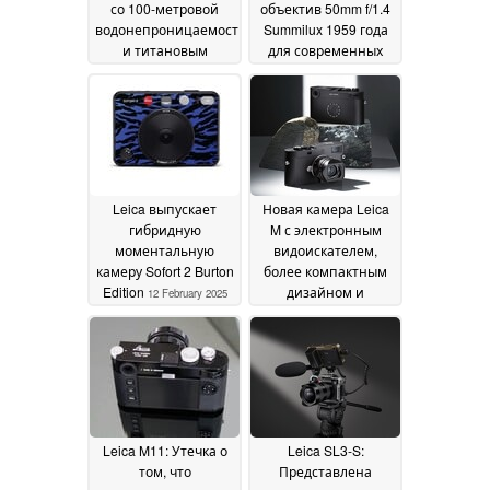
со 100-метровой
объектив 50mm f/1.4
водонепроницаемостью
Summilux 1959 года
и титановым
для современных
корпусом
камер Leica M
28 February
21
2025
February 2025
Leica выпускает
Новая камера Leica
гибридную
M с электронным
моментальную
видоискателем,
камеру Sofort 2 Burton
более компактным
Edition
дизайном и
12 February 2025
полнокадровым
сенсором, по слухам,
появится в этом году
11 February 2025
Leica M11: Утечка о
Leica SL3-S:
том, что
Представлена