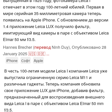
Выпущенная в 1925 году, фотокамера Leica I
отмечает в этом году 100-летний юбилей. Первая в
мире серийная 35-миллиметровая камера теперь
появилась на Apple iPhone. С обновлением до версии
1.4 приложение Leica LUX получило фильтр,
имитирующий вид камеры в паре с объективом Leica
Elmar 50 мм f/3.5.
Hannes Brecher (
перевод
Ninh Duy),
Опубликовано
28
January 2025
🇺🇸
🇩🇪
...
iPhone
Софт
Apple
В честь 100-летия модели Leica I компания Leica уже
выпустила ограниченную серию Leica M11 и
различные гаджеты. Теперь компания обновила
свое приложение LUX для iPhone, добавив фильтр,
предназначенный для воспроизведения внешнего
вида Leica I в паре с объективом Leica Elmar 50 mm
f/3.5.