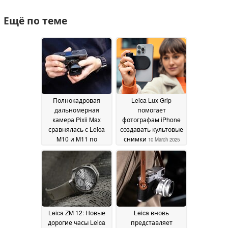
Ещё по теме
Полнокадровая
Leica Lux Grip
дальномерная
помогает
камера Pixii Max
фотографам iPhone
сравнялась с Leica
создавать культовые
M10 и M11 по
снимки
10 March 2025
результатам анализа
датчиков DxOMark
22
April 2025
Leica ZM 12: Новые
Leica вновь
дорогие часы Leica
представляет