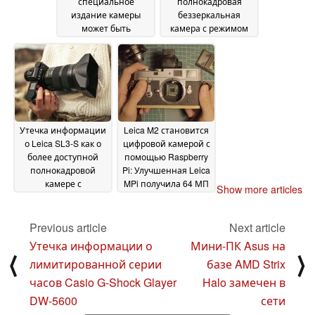
специальное
полнокадровая
издание камеры
беззеркальная
может быть
камера с режимом
ограничено всего
видео 6K Open Gate и
100 экземплярами
фото 96 МП
22
16 January
January 2025
2025
Утечка информации
Leica M2 становится
о Leica SL3-S как о
цифровой камерой с
более доступной
помощью Raspberry
полнокадровой
Pi: Улучшенная Leica
камере с
MPi получила 64 МП
Show more articles
разрешением 96 МП
сенсор OwlSight
12
за несколько дней до
December 2024
запуска
Previous article
Next article
14 January 2025
Утечка информации о
Мини-ПК Asus на
⟨
⟩
лимитированной серии
базе AMD Strix
часов Casio G-Shock Glayer
Halo замечен в
DW-5600
сети