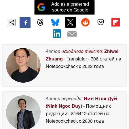
Add as a preferred
source on Google
Автор
исходного текста
:
Zhiwei
Zhuang
- Translator
- 706 статей на
Notebookcheck
c 2022 года
Автор перевода:
Нин Нгок Дуй
(Ninh Ngoc Duy)
- Помощник
редакции
- 816412 статей на
Notebookcheck
c 2008 года