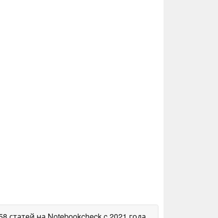
058 статей на Notebookcheck
c 2021 года