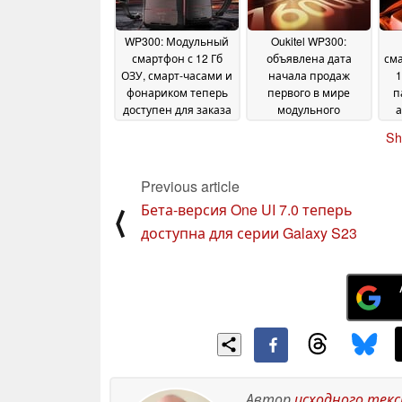
WP300: Модульный
Oukitel WP300:
смартфон с 12 Гб
объявлена дата
сма
ОЗУ, смарт-часами и
начала продаж
1
фонариком теперь
первого в мире
п
доступен для заказа
модульного
а
со стартовой
смартфона
к
Sh
скидкой
повышенной
в
21 May 2025
прочности
19 May 2025
Previous article
Бета-версия One UI 7.0 теперь
⟨
доступна для серии Galaxy S23
Автор
исходного тек