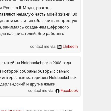
entium II. Моды, разгон,
оставляют немалую часть моей жизни. Во
дь они могли так облегчить непростую
га, занимаясь созданием цифрового
ля вас, читателей. Вне рабочего
contact me via:
LinkedIn
2 статей на Notebookcheck
c 2008 года
в которой собраны обзоры с самых
е интересные материалы Notebookcheck
дерландский и другие языки.
contact me via:
Facebook
 год, 03 месяц
> Запуск электростанции Oukitel