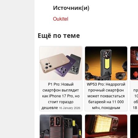
Источник(и)
Oukitel
Ещё по теме
P1 Pro: Новый
WP53 Pro: Недорогой
смартфон выглядит
прочный смартфон
пр
как iPhone 17 Pro, но
может похвастаться
1
стоит гораздо
батареей на 11 000
об
дешевле
мАч, походным
18
16 January 2026
фонарем и 6,52-
дюймовым
дисплеем
16 July 2025