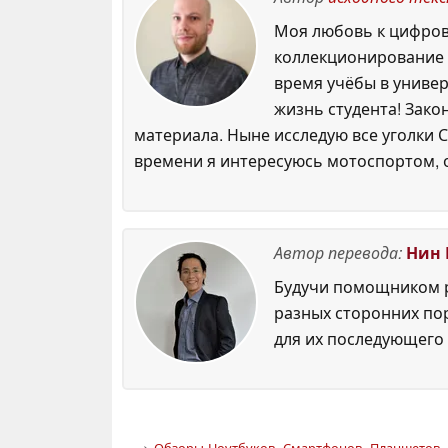
Моя любовь к цифровы
коллекционирование р
время учёбы в универ
жизнь студента! Зако
материала. Ныне исследую все уголки С
времени я интересуюсь мотоспортом, 
Автор перевода:
Нин 
Будучи помощником р
разных сторонних по
для их последующего 
>
Обзоры Ноутбуков, Смартфонов, Планшетов. 