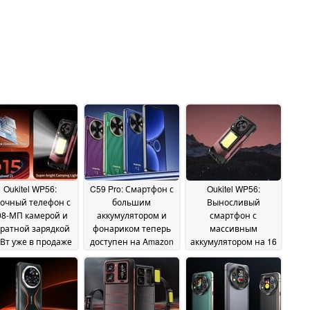
Oukitel WP56:
C59 Pro: Смартфон с
Oukitel WP56:
очный телефон с
большим
Выносливый
08-МП камерой и
аккумулятором и
смартфон с
ратной зарядкой
фонариком теперь
массивным
 Вт уже в продаже
доступен на Amazon
аккумулятором на 16
со скидкой 25%
000 мАч, походным
07 July 2025
23
фонарем и камерой
June 2025
108 МП
21 June 2025