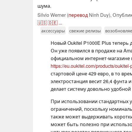
шума.
Silvio Werner (
перевод
Ninh Duy),
Опубли
🇺🇸
🇩🇪
...
аксессуары
свежие релизы
возобновляе
Новый Oukitel P1000E Plus теперь 
Он уже появился в продаже на Ama
официальном интернет-магазине 
https://eu.oukitel.com/products/oukitel
стартовой цене 429 евро, в то вре
электростанция весит 26,4 фунта и 
делает систему довольно удобной
При использовании стандартных у
ограничений, поскольку номиналь
также может выдерживать коротки
может быть полезно при использо
четырех розеток переменного тока