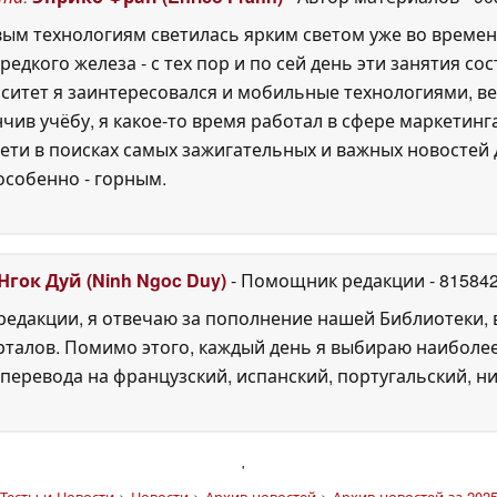
м технологиям светилась ярким светом уже во времена P
едкого железа - с тех пор и по сей день эти занятия с
ситет я заинтересовался и мобильные технологиями, ве
нчив учёбу, я какое-то время работал в сфере маркетин
ети в поисках самых зажигательных и важных новостей д
особенно - горным.
Нгок Дуй (Ninh Ngoc Duy)
- Помощник редакции
- 81584
едакции, я отвечаю за пополнение нашей Библиотеки, 
рталов. Помимо этого, каждый день я выбираю наиболе
перевода на французский, испанский, португальский, ни
'
Тесты и Новости
>
Новости
>
Архив новостей
>
Архив новостей за 2025