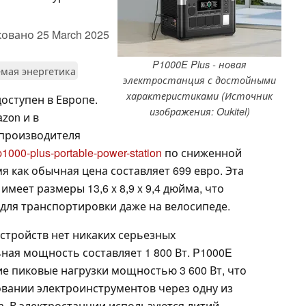
ковано
25 March 2025
P1000E Plus - новая
мая энергетика
электростанция с достойными
характеристиками (Источник
доступен в Европе.
изображения: Oukitel)
zon и в
производителя
-p1000-plus-portable-power-station
по сниженной
мя как обычная цена составляет 699 евро. Эта
имеет размеры 13,6 x 8,9 x 9,4 дюйма, что
 для транспортировки даже на велосипеде.
стройств нет никаких серьезных
ная мощность составляет 1 800 Вт. P1000E
е пиковые нагрузки мощностью 3 600 Вт, что
вании электроинструментов через одну из
. В электростанции используются литий-