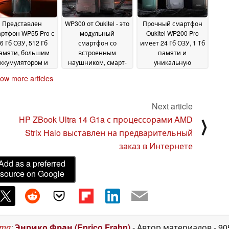
Представлен
WP300 от Oukitel - это
Прочный смартфон
ртфон WP55 Pro с
модульный
Oukitel WP200 Pro
6 Гб ОЗУ, 512 Гб
смартфон со
имеет 24 Гб ОЗУ, 1 Тб
амяти, большим
встроенным
памяти и
ккумулятором и
наушником, смарт-
уникальную
амерой ночного
часами или
особенность
15 March
ow more articles
идения
походным
13 May 2025
2025
светодиодным
фонарем
03 May 2025
Next article
HP ZBook Ultra 14 G1a с процессорами AMD
⟩
Strix Halo выставлен на предварительный
заказ в Интернете
Add as a preferred
source on Google
ста
:
Энрико Фран (Enrico Frahn)
- Автор материалов
- 9