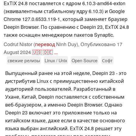
ExTiX 24.8 поставляется с ядром 6.10.3-amd64-exton
(эквивалентным стабильному ядру 6.10.3) и Google
Chrome 127.0.6533.119-1, который заменяет браузер
Deepin Browser. По сравнению с Deepin 23, ExTiX 24.8
также оснащен менеджером пакетов Synaptic.
Codrut Nistor (
перевод
Ninh Duy),
Опубликовано
17
August 2024
🇺🇸
🇩🇪
...
свежие релизы
Linux / Unix
Open Source
Софт
Выпущенный ранее на этой неделе, Deepin 23 - это
дистрибутив Linux с преимущественно китайской
аудиторией пользователей. Разработанный в
Ухане, Китай, Deepin поставляется с собственным
веб-браузером, а именно Deepin Browser. Однако
Deepin 23 включает это приложение только на
китайском языке, даже если в качестве основного
языка выбран английский. ExTiX 24.8 решает эту