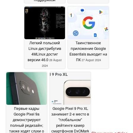
Qualcomm
Snapdragon SDM845
SoC
12 September 2024
Легкий польский
Таинственное
Linux-дистрибутив
приложение Google
4MLinux достиг
Essentials выходит на
версии 46.0
ПК
28 August
27 August 2024
2024
Первые кадры
Google Pixel 9 Pro XL
Google Pixel 9a
занимает 2-е место в
демонстрируют
"глобальном"
полный редизайн;
рейтинге камер
также ходят слухи о
смартфонов DxOMark