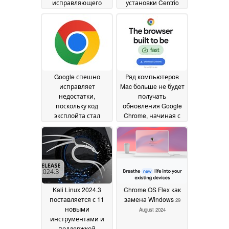
исправляющего
установки Centrio
уязвимости браузера
при переходе с XFS
Tor
на Btrfs
09 April 2026
03 March 2026
Google спешно
Ряд компьютеров
исправляет
Mac больше не будет
недостатки,
получать
поскольку код
обновления Google
эксплойта стал
Chrome, начиная с
достоянием
июля этого года
25
общественности
21
January 2026
February 2026
Kali Linux 2024.3
Chrome OS Flex как
поставляется с 11
замена Windows
29
новыми
August 2024
инструментами и
поддержкой