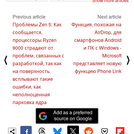
Show more articles
более раннем
23 August 2024
выпуске
26 August 2024
Previous article
Next article
Проблемы Zen 5: Как
Функция, похожая на
сообщается,
AirDrop, для
процессоры Ryzen
смартфонов Android
9000 страдают от
и ПК с Windows -
проблем, связанных с
Microsoft
⟨
⟩
разработкой, так как
представляет новую
на поверхность
функцию Phone Link
всплывают такие
ошибки, как
неполноценная
парковка ядра
Add as a preferred
source on Google