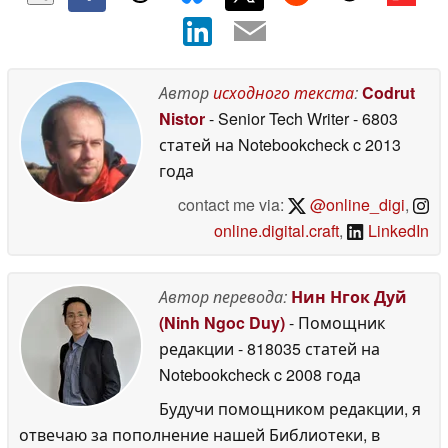
Автор
исходного текста
:
Codrut
Nistor
- Senior Tech Writer
- 6803
статей на Notebookcheck
c 2013
года
contact me via:
@online_digi
,
online.digital.craft
,
LinkedIn
Автор перевода:
Нин Нгок Дуй
(Ninh Ngoc Duy)
- Помощник
редакции
- 818035 статей на
Notebookcheck
c 2008 года
Будучи помощником редакции, я
отвечаю за пополнение нашей Библиотеки, в