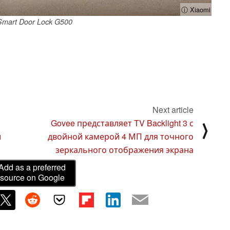
ⓘ Xiaomi
Smart Door Lock G500
Next article
Govee представляет TV Backlight 3 с
⟩
и
двойной камерой 4 МП для точного
зеркального отображения экрана
Add as a preferred
source on Google