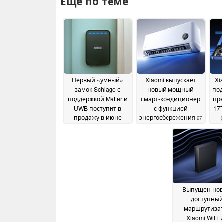
Ещё по теме
Первый «умный»
Xiaomi выпускает
Xi
замок Schlage с
новый мощный
по
поддержкой Matter и
смарт-кондиционер
пр
UWB поступит в
с функцией
17
продажу в июне
энергосбережения
27
этого года по цене
May 2026
399 долларов
17 June
2026
Выпущен но
доступны
маршрутиза
Xiaomi WiFi 