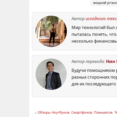
мощной устан
из 8 антенн
0
2026
Автор
исходного тек
Мир технологий был л
пыталась понять, что
несколько финансовы
Автор перевода:
Нин 
Будучи помощником р
разных сторонних по
для их последующего 
>
Обзоры Ноутбуков, Смартфонов, Планшетов. Т