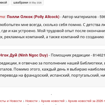
овкой
швабрами
05 May 2026
7 May
ста
:
Полли Олкок (Polly Allcock)
- Автор материалов
- 59
юбопытен мне всегда, сколько себя помню. С детства 
, где и как устроено. Мой трудовой опыт после окончани
х, рекламных компаний, а также компаний по созданию
Нгок Дуй (Ninh Ngoc Duy)
- Помощник редакции
- 81462
едакции, я отвечаю за пополнение нашей Библиотеки, 
рталов. Помимо этого, каждый день я выбираю наиболе
перевода на французский, испанский, португальский, ни
'
есты и Новости
>
Новости
>
Архив новостей
>
Архив новостей за 2026 