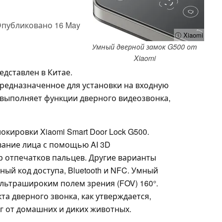
публиковано
16 May
ⓘ Xiaomi
Умный дверной замок G500 от
Xiaomi
едставлен в Китае.
предназначенное для установки на входную
 выполняет функции дверного видеозвонка,
кировки Xiaomi Smart Door Lock G500.
вание лица с помощью AI 3D
р отпечатков пальцев. Другие варианты
й код доступа, Bluetooth и NFC. Умный
льтрашироким полем зрения (FOV) 160°.
та дверного звонка, как утверждается,
г от домашних и диких животных.