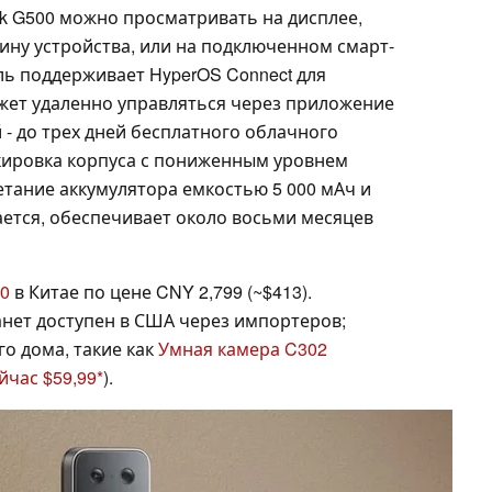
ock G500 можно просматривать на дисплее,
ну устройства, или на подключенном смарт-
ль поддерживает HyperOS Connect для
жет удаленно управляться через приложение
 - до трех дней бесплатного облачного
кировка корпуса с пониженным уровнем
етание аккумулятора емкостью 5 000 мАч и
ается, обеспечивает около восьми месяцев
00
в Китае по цене CNY 2,799 (~$413).
танет доступен в США через импортеров;
го дома, такие как
Умная камера C302
йчас $59,99
).