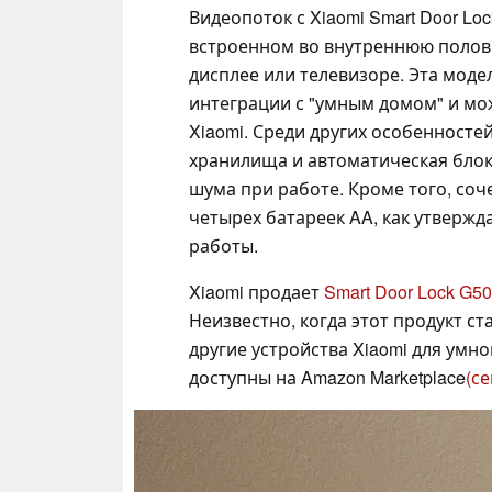
Видеопоток с Xiaomi Smart Door L
встроенном во внутреннюю полови
дисплее или телевизоре. Эта моде
интеграции с "умным домом" и мо
Xiaomi. Среди других особенностей
хранилища и автоматическая бло
шума при работе. Кроме того, соч
четырех батареек AA, как утвержд
работы.
Xiaomi продает
Smart Door Lock G5
Неизвестно, когда этот продукт с
другие устройства Xiaomi для умно
доступны на Amazon Marketplace
(се