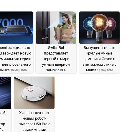
aomi официально
SwitchBot
Выпущены новые
дтверждает новую
представляет
круглые умные
емиальную серию
первый в мире
лампочки Govee в
T для глобального
умный дверной
винтажном стиле с
рынка
замок с 3D-
Matter
19 May 2026
15 May 2026
распознаванием
лица
15 May 2026
вый
Xiaomi выпускает
й
новый робот-
тор
пылесос H50 Pro с
7 с
выдвижными