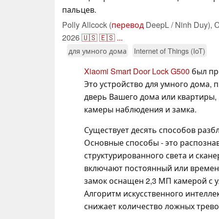
пальцев.
Polly Allcock (
перевод
DeepL / Ninh Duy),
О
2026
🇺🇸
🇪🇸
...
для умного дома
Internet of Things (IoT)
Xiaomi Smart Door Lock G500
был пр
Это устройство для умного дома, 
дверь Вашего дома или квартиры,
камеры наблюдения и замка.
Существует десять способов разбло
Основные способы - это распозна
структурированного света и скане
включают постоянный или временны
замок оснащен 2,3 МП камерой с у
Алгоритм искусственного интеллек
снижает количество ложных трево