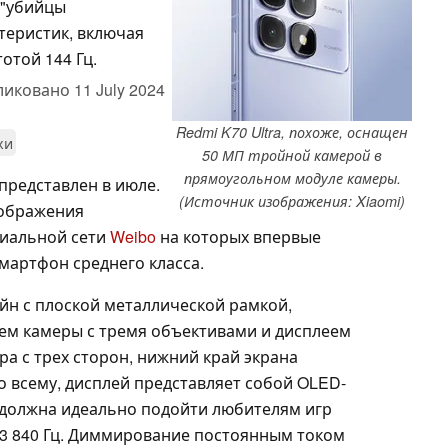
 "убийцы
теристик, включая
отой 144 Гц.
ликовано
11 July 2024
Redmi K70 Ultra, похоже, оснащен
хи
50 МП тройной камерой в
прямоугольном модуле камеры.
 представлен в июле.
(Источник изображения: Xiaomi)
зображения
циальной сети
Weibo
на которых впервые
артфон среднего класса.
йн с плоской металлической рамкой,
ем камеры с тремя объективами и дисплеем
ра с трех сторон, нижний край экрана
по всему, дисплей представляет собой OLED-
я должна идеально подойти любителям игр
 3 840 Гц. Диммирование постоянным током