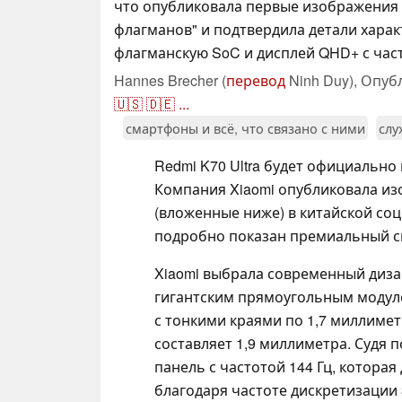
что опубликовала первые изображения
флагманов" и подтвердила детали харак
флагманскую SoC и дисплей QHD+ с част
Hannes Brecher (
перевод
Ninh Duy),
Опуб
🇺🇸
🇩🇪
...
смартфоны и всё, что связано с ними
слу
Redmi K70 Ultra будет официально
Компания Xiaomi опубликовала и
(вложенные ниже) в китайской со
подробно показан премиальный см
Xiaomi выбрала современный диза
гигантским прямоугольным модул
с тонкими краями по 1,7 миллимет
составляет 1,9 миллиметра. Судя 
панель с частотой 144 Гц, котора
благодаря частоте дискретизации