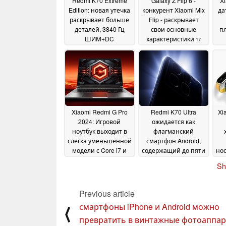
Redmi K70 Extreme
Galaxy Z Flip 6 -
X
Edition: новая утечка
конкурент Xiaomi Mix
да
раскрывает больше
Flip - раскрывает
деталей, 3840 Гц
свои основные
п
ШИМ+DC
характеристики
17
затемнение, 24 ГБ
July 2024
ОЗУ и многое другое
19 July 2024
Xiaomi Redmi G Pro
Redmi K70 Ultra
Xi
2024: Игровой
ожидается как
ноутбук выходит в
флагманский
слегка уменьшенной
смартфон Android,
модели с Core i7 и
содержащий до пяти
нос
RTX 4060 по более
различных чипов
14
Sh
низкой цене
п
15 July
July 2024
2024
и
Previous article
смартфоны iPhone и Android можно
⟨
превратить в винтажные фотоаппар