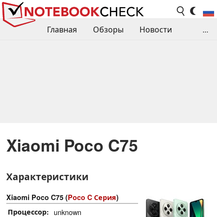
Главная
Обзоры
Новости
...
Сравнения производительности
Библиотека
Поиск обзора
Контакты
Xiaomi Poco C75
Характеристики
Xiaomi Poco C75 (
Poco C Серия
)
Процессор
unknown