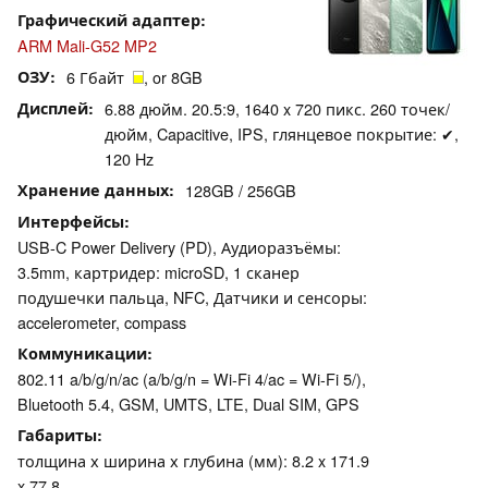
Графический адаптер
ARM Mali-G52 MP2
ОЗУ
6 Гбайт
, or 8GB
Дисплей
6.88 дюйм. 20.5:9, 1640 x 720 пикс. 260 точек/
дюйм, Capacitive, IPS, глянцевое покрытие: ✔,
120 Hz
Хранение данных
128GB / 256GB
Интерфейсы
USB-C Power Delivery (PD), Аудиоразъёмы:
3.5mm, картридер: microSD, 1 сканер
подушечки пальца, NFC, Датчики и сенсоры:
accelerometer, compass
Коммуникации
802.11 a/b/g/n/ac (a/b/g/n = Wi-Fi 4/ac = Wi-Fi 5/),
Bluetooth 5.4, GSM, UMTS, LTE, Dual SIM, GPS
Габариты
толщина х ширина х глубина (мм): 8.2 x 171.9
x 77.8