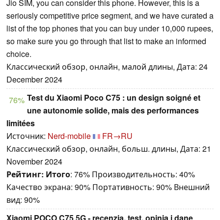
Jio SIM, you can consider this phone. However, this is a
seriously competitive price segment, and we have curated a
list of the top phones that you can buy under 10,000 rupees,
so make sure you go through that list to make an informed
choice.
Классический обзор, онлайн, малой длины, Дата: 24
December 2024
Test du Xiaomi Poco C75 : un design soigné et
76%
une autonomie solide, mais des performances
limitées
Источник:
Nerd-mobile
FR→RU
Классический обзор, онлайн, больш. длины, Дата: 21
November 2024
Рейтинг:
Итого
: 76% Производительность: 40%
Качество экрана: 90% Портативность: 90% Внешний
вид: 90%
Xiaomi POCO C75 5G - recenzja, test, opinia i dane