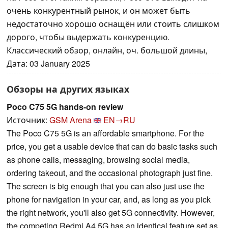
очень конкурентный рынок, и он может быть
недостаточно хорошо оснащён или стоить слишком
дорого, чтобы выдержать конкуренцию.
Классический обзор, онлайн, оч. большой длины,
Дата: 03 January 2025
Обзоры на других языках
Poco C75 5G hands-on review
Источник:
GSM Arena
EN→RU
The Poco C75 5G is an affordable smartphone. For the
price, you get a usable device that can do basic tasks such
as phone calls, messaging, browsing social media,
ordering takeout, and the occasional photograph just fine.
The screen is big enough that you can also just use the
phone for navigation in your car, and, as long as you pick
the right network, you'll also get 5G connectivity. However,
the competing Redmi A4 5G has an identical feature set as