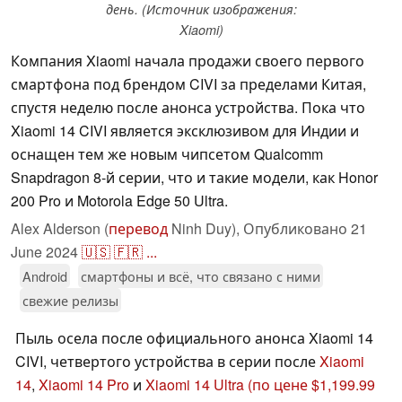
день. (Источник изображения:
Xiaomi)
Компания Xiaomi начала продажи своего первого
смартфона под брендом CIVI за пределами Китая,
спустя неделю после анонса устройства. Пока что
Xiaomi 14 CIVI является эксклюзивом для Индии и
оснащен тем же новым чипсетом Qualcomm
Snapdragon 8-й серии, что и такие модели, как Honor
200 Pro и Motorola Edge 50 Ultra.
Alex Alderson (
перевод
Ninh Duy),
Опубликовано
21
June 2024
🇺🇸
🇫🇷
...
Android
смартфоны и всё, что связано с ними
свежие релизы
Пыль осела после официального анонса Xiaomi 14
CIVI, четвертого устройства в серии после
Xiaomi
14
,
Xiaomi 14 Pro
и
Xiaomi 14 Ultra
(по цене $1,199.99