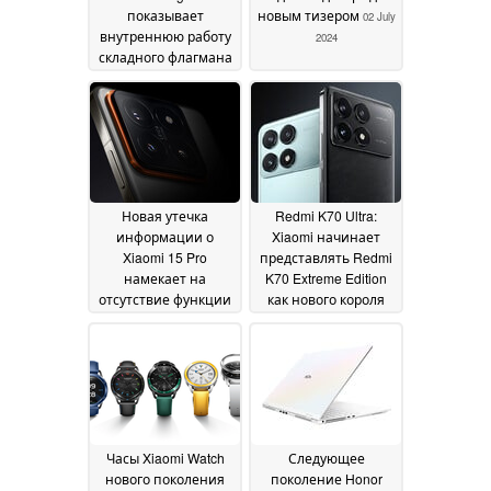
показывает
новым тизером
02 July
внутреннюю работу
2024
складного флагмана
толщиной 4,4 мм
20
July 2024
Новая утечка
Redmi K70 Ultra:
информации о
Xiaomi начинает
Xiaomi 15 Pro
представлять Redmi
намекает на
K70 Extreme Edition
отсутствие функции
как нового короля
камеры,
производительности
присутствующей в
с функцией Redmi
предшественнике
Note 13 Pro Plus,
29
конкурирующей с 5G
June 2024
29 June 2024
Часы Xiaomi Watch
Следующее
нового поколения
поколение Honor