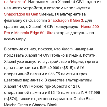
на Amazon)
. Напомним, что Xiaomi 14 CIVI - одно из
немногих устройств, в котором используется
Snapdragon 8s Gen 3
меньшая альтернатива
флагману от Qualcomm
Snapdragon 8 Gen 3
. Для
сравнения, с Xiaomi 14 CIVI конкурируют
Honor 200
Pro
и
Motorola Edge 50 Ultra
которые доступны по
всему миру.
В отличие от них, похоже, что Xiaomi намерена
продавать Xiaomi 14 CIVI только в Индии. Кстати,
Xiaomi уже выпустила устройство в Индии, где его
цена начинается с INR 42 999 (~$515) с 8 Гб
оперативной памяти и 256 Гб памяти в трех
цветовых вариантах. В качестве альтернативы
Xiaomi 14 CIVI можно приобрести с 12 Гб
оперативной памяти и 512 Гб памяти за INR 47,999
(~$574), также в цветовых вариантах Cruise Blue,
Matcha Green и Shadow Black.