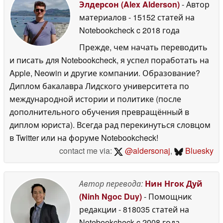
Элдерсон (Alex Alderson)
- Автор
материалов
- 15152 статей на
Notebookcheck
c 2018 года
Прежде, чем начать переводить
и писать для Notebookcheck, я успел поработать на
Apple, Neowin и другие компании. Образование?
Диплом бакалавра Лидского университета по
международной истории и политике (после
дополнительного обучения превращённый в
диплом юриста). Всегда рад перекинуться словцом
в Twitter или на форуме Notebookcheck!
contact me via:
@aldersonaj
,
Bluesky
Автор перевода:
Нин Нгок Дуй
(Ninh Ngoc Duy)
- Помощник
редакции
- 818035 статей на
Notebookcheck
c 2008 года