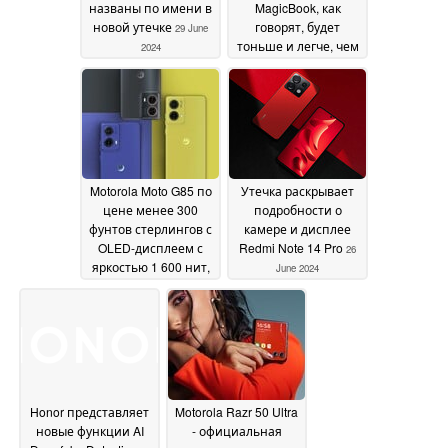
названы по имени в
MagicBook, как
новой утечке
говорят, будет
29 June
тоньше и легче, чем
2024
претендент на
MacBook от Huawei
27
June 2024
Motorola Moto G85 по
Утечка раскрывает
цене менее 300
подробности о
фунтов стерлингов с
камере и дисплее
OLED-дисплеем с
Redmi Note 14 Pro
26
яркостью 1 600 нит,
June 2024
который составит
конкуренцию Xiaomi
Redmi Note 13 Pro 5G
26 June 2024
Honor представляет
Motorola Razr 50 Ultra
новые функции AI
- официальная