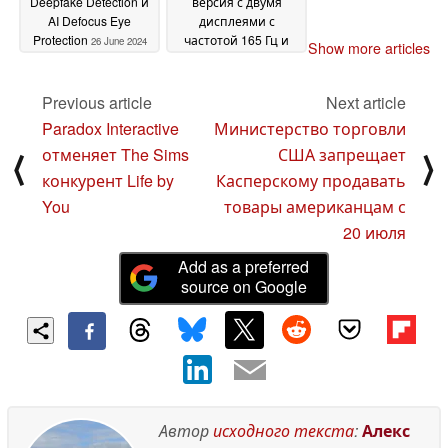
Deepfake Detection и
версия с двумя
AI Defocus Eye
дисплеями с
Protection
частотой 165 Гц и
26 June 2024
Show more articles
чипсетом Qualcomm
Snapdragon 8s Gen 3
Previous article
Next article
25 June 2024
Paradox Interactive
Министерство торговли
отменяет The Sims
США запрещает
⟨
⟩
конкурент Life by
Касперскому продавать
You
товары американцам с
20 июля
Add as a preferred
source on Google
Автор
исходного текста
:
Алекс