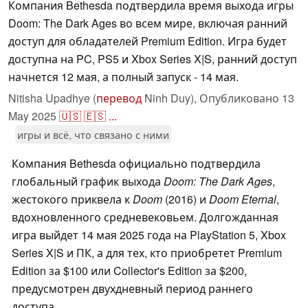
Компания Bethesda подтвердила время выхода игры
Doom: The Dark Ages во всем мире, включая ранний
доступ для обладателей Premium Edition. Игра будет
доступна на PC, PS5 и Xbox Series X|S, ранний доступ
начнется 12 мая, а полный запуск - 14 мая.
Nitisha Upadhye (
перевод
Ninh Duy),
Опубликовано
13
May 2025
🇺🇸
🇪🇸
...
игры и всё, что связано с ними
Компания Bethesda официально подтвердила
глобальный график выхода
Doom: The Dark Ages
,
жестокого приквела к
Doom
(2016) и
Doom Eternal
,
вдохновленного средневековьем. Долгожданная
игра выйдет 14 мая 2025 года на PlayStation 5, Xbox
Series X|S и ПК, а для тех, кто приобретет Premium
Edition за $100 или Collector's Edition за $200,
предусмотрен двухдневный период раннего
доступа.