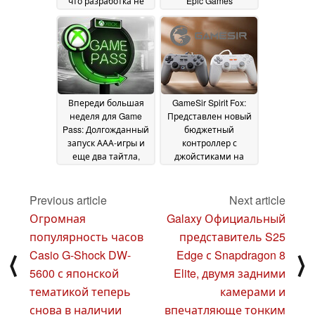
что разработка не
Epic Games
активизировалась
неуклюжа по
до 2018 года
сравнению с
11 May
конкурентом Steam,
2025
но имеет свои
преимущества
11 May
2025
Впереди большая
GameSir Spirit Fox:
неделя для Game
Представлен новый
Pass: Долгожданный
бюджетный
запуск ААА-игры и
контроллер с
еще два тайтла,
джойстиками на
которые появятся в
эффекте Холла
10 May
ближайшее время
11
2025
Previous article
Next article
May 2025
Огромная
Galaxy Официальный
популярность часов
представитель S25
Casio G-Shock DW-
Edge с Snapdragon 8
⟨
⟩
5600 с японской
Elite, двумя задними
тематикой теперь
камерами и
снова в наличии
впечатляюще тонким