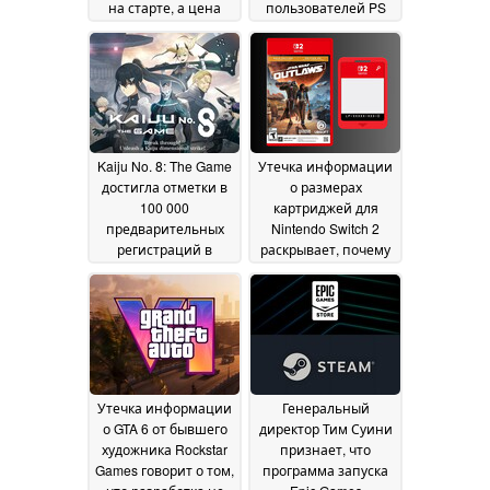
на старте, а цена
пользователей PS
вызывает
Plus и Game Pass до
беспокойство
полуночи
17 May
13 May 2025
2025
Kaiju No. 8: The Game
Утечка информации
достигла отметки в
о размерах
100 000
картриджей для
предварительных
Nintendo Switch 2
регистраций в
раскрывает, почему
преддверии запуска
предпочтение
в августе
отдается картам
12 May 2025
Game-Key
12 May 2025
Утечка информации
Генеральный
о GTA 6 от бывшего
директор Тим Суини
художника Rockstar
признает, что
Games говорит о том,
программа запуска