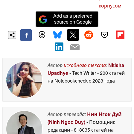
корпусом
Add as a preferred
source on Google
Автор
исходного текста
:
Nitisha
Upadhye
- Tech Writer
- 200 статей
на Notebookcheck
c 2023 года
Автор перевода:
Нин Нгок Дуй
(Ninh Ngoc Duy)
- Помощник
редакции
- 818035 статей на