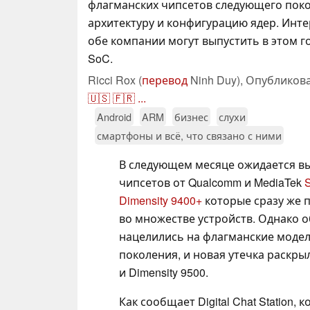
флагманских чипсетов следующего поко
архитектуру и конфигурацию ядер. Инте
обе компании могут выпустить в этом г
SoC.
Ricci Rox (
перевод
Ninh Duy),
Опубликов
🇺🇸
🇫🇷
...
Android
ARM
бизнес
слухи
смартфоны и всё, что связано с ними
В следующем месяце ожидается в
чипсетов от Qualcomm и MediaTek
Dimensity 9400+
которые сразу же п
во множестве устройств. Однако 
нацелились на флагманские моде
поколения, и новая утечка раскр
и Dimensity 9500.
Как сообщает Digital Chat Station