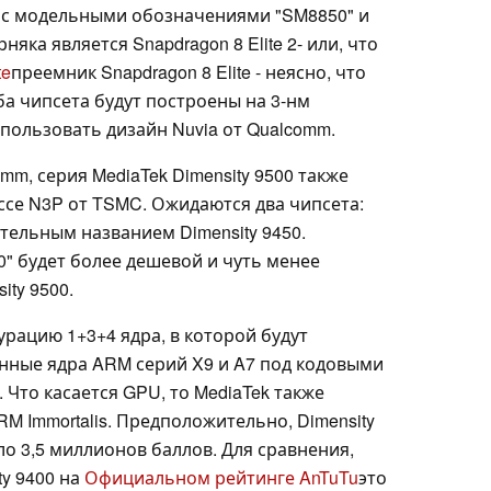
а с модельными обозначениями "SM8850" и
яка является Snapdragon 8 Elite 2- или, что
te
преемник Snapdragon 8 Elite - неясно, что
ба чипсета будут построены на 3-нм
пользовать дизайн Nuvia от Qualcomm.
mm, серия MediaTek Dimensity 9500 также
ссе N3P от TSMC. Ожидаются два чипсета:
ительным названием Dimensity 9450.
0" будет более дешевой и чуть менее
ty 9500.
урацию 1+3+4 ядра, в которой будут
нные ядра ARM серий X9 и A7 под кодовыми
s". Что касается GPU, то MediaTek также
 Immortalis. Предположительно, Dimensity
ло 3,5 миллионов баллов. Для сравнения,
y 9400 на
Официальном рейтинге AnTuTu
это