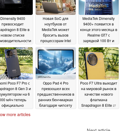
Dimensity 9400
Новая SoC для
MediaTek Dimensity
превосходит
ноутбуков от
9400+ появится в
apdragon 8 Elite в
MediaTek может
конце этого месяца в
новом списке
бросить вызов
Realme GT7 с
оизводительности
процессорам Intel
зарядкой 100 Вт и
флагманских
Core в одной
аккумулятором
лефонов AnTuTu
области
емкостью более 7
07
03 April 2025
000 мАч
April 2025
03 April 2025
aomi Poco F7 Pro с
Oppo Pad 4 Pro
Poco F7 Ultra выходит
pdragon 8 Gen 3 и
превзошел всех
на мировой рынок в
кумулятором на 6
предшественников в
качестве нового
000 мАч теперь
ранних бенчмарках
флагмана
официально
благодаря чипсету
Snapdragon 8 Elite
27
одается за £399
Snapdragon 8 Elite
27
27
March 2025
ow more articles
March 2025
March 2025
Next article