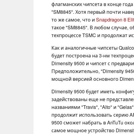
флагманских чипсета в конце год
"SM8845". Хотя первый почти наверн
то же самое, что и
Snapdragon 8 Eli
такое "SM8845". В любом случае, о
техпроцессе TSMC и продолжат ис
Как и аналогичные чипсеты Qualco
будет построена на 3-нм техпроце
Dimensity 9500 и чипсет с предвар
Предположительно, "Dimensity 945
мощной версией основного Dimensi
Dimensity 9500 будет иметь конфиг
задействованы еще не представле
названиями "Travis", "Alto" и "Gela
продолжит использовать серию ARM
9500 сможет набрать в AnTuTu око
самое мощное устройство Dimensit