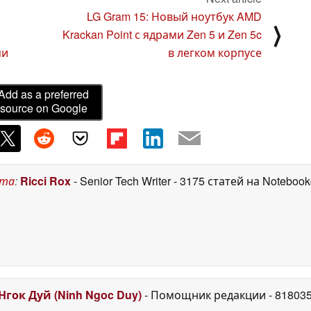
LG Gram 15: Новый ноутбук AMD
⟩
Krackan Point с ядрами Zen 5 и Zen 5c
ми
в легком корпусе
Add as a preferred
source on Google
ста
:
Ricci Rox
- Senior Tech Writer
- 3175 статей на Noteboo
Нгок Дуй (Ninh Ngoc Duy)
- Помощник редакции
- 81803