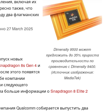
ления, включая их
ресно также, что
оду два флагманских
ано
27 March 2025
Dimensity 9500 может
предложить до 35% прироста
ыпуск новых
производительности по
Snapdragon 8s Gen 4
и
сравнению с Dimensity 9400.
осле этого появятся
(Источник изображения:
обе компании
MediaTek)
ли следующего
ыла больше информации о
Snapdragon 8 Elite 2
, компания Qualcomm собирается выпустить два