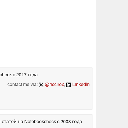
kcheck
c 2017 года
contact me via:
@riccirox
,
LinkedIn
5 статей на Notebookcheck
c 2008 года