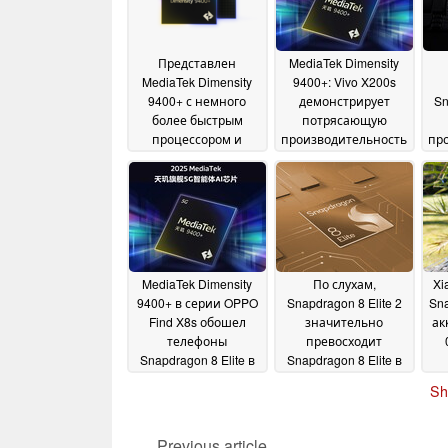
Представлен
MediaTek Dimensity
MediaTek Dimensity
9400+: Vivo X200s
9400+ с немного
демонстрирует
Sn
более быстрым
потрясающую
процессором и
производительность
пр
улучшенной
в практических
производительностью
бенчмарк-тестах
те
08
искусственного
April 2025
интеллекта
10 April 2025
MediaTek Dimensity
По слухам,
Xi
9400+ в серии OPPO
Snapdragon 8 Elite 2
Sna
Find X8s обошел
значительно
ак
телефоны
превосходит
Snapdragon 8 Elite в
Snapdragon 8 Elite в
бенчмарке AI
ранней утечке
пр
30 March
Sh
бенчмарков
2025
29 March
2025
Previous article