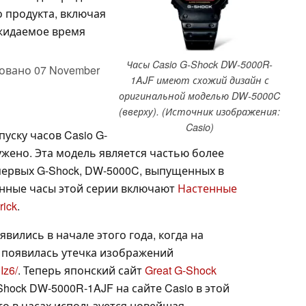
 продукта, включая
ожидаемое время
Часы Casio G-Shock DW-5000R-
овано
07 November
1AJF имеют схожий дизайн с
оригинальной моделью DW-5000C
(вверху). (Источник изображения:
Casio)
уску часов Casio G-
жено. Эта модель является частью более
ервых G-Shock, DW-5000C, выпущенных в
енные часы этой серии включают
Настенные
ick
.
вились в начале этого года, когда на
k появилась утечка изображений
Iz6/
. Теперь японский сайт
Great G-Shock
hock DW-5000R-1AJF на сайте Casio в этой
то в часах используется новейшая