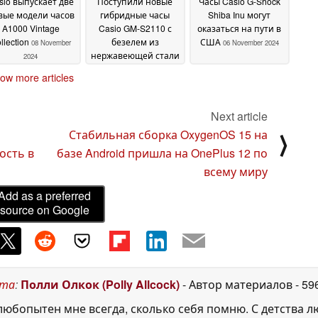
sio выпускает две
Поступили новые
Часы Casio G-Shock
вые модели часов
гибридные часы
Shiba Inu могут
A1000 Vintage
Casio GM-S2110 с
оказаться на пути в
llection
безелем из
США
08 November
06 November 2024
нержавеющей стали
2024
06 November 2024
ow more articles
Next article
Стабильная сборка OxygenOS 15 на
⟩
ость в
базе Android пришла на OnePlus 12 по
всему миру
Add as a preferred
source on Google
ста
:
Полли Олкок (Polly Allcock)
- Автор материалов
- 59
юбопытен мне всегда, сколько себя помню. С детства 