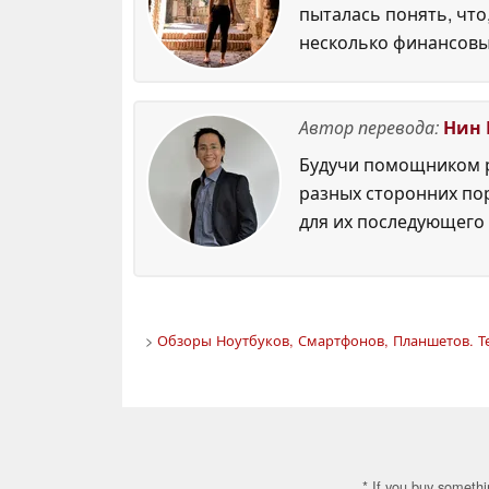
пыталась понять, что
несколько финансовы
Автор перевода:
Нин 
Будучи помощником р
разных сторонних по
для их последующего 
>
Обзоры Ноутбуков, Смартфонов, Планшетов. Т
* If you buy somethi