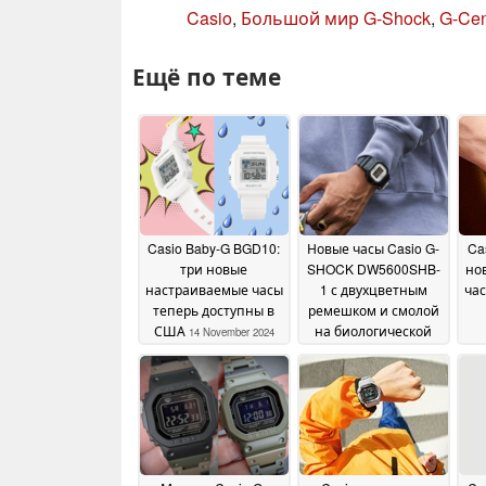
Casio
,
Большой мир G-Shock
,
G-Cen
Ещё по теме
Casio Baby-G BGD10:
Новые часы Casio G-
Ca
три новые
SHOCK DW5600SHB-
но
настраиваемые часы
1 с двухцветным
ча
теперь доступны в
ремешком и смолой
США
на биологической
14 November 2024
основе выходят на
рынок США
14
November 2024