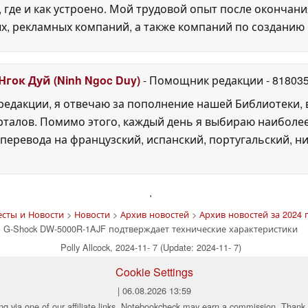
, где и как устроено. Мой трудовой опыт после окончани
х, рекламных компаний, а также компаний по созданию
Нгок Дуй (Ninh Ngoc Duy)
- Помощник редакции
- 81803
едакции, я отвечаю за пополнение нашей Библиотеки, 
рталов. Помимо этого, каждый день я выбираю наиболе
перевода на французский, испанский, португальский, ни
'
есты и Новости
>
Новости
>
Архив новостей
>
Архив новостей за 2024 
G-Shock DW-5000R-1AJF подтверждает технические характеристики
Polly Allcock, 2024-11- 7 (Update: 2024-11- 7)
Cookie Settings
| 06.08.2026 13:59
ng via one of our affiliate links, Notebookcheck may earn a commission. Thank 