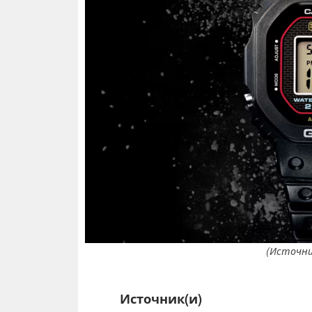
(Источни
Источник(и)