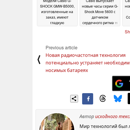
Модели Casio G-
Casio выпускает
Ca
SHOCK GMW-B5000,
новые часы серии G-
но
изготовленные на
Shock Move 5600 с
заказ, имеют
датчиком
Co
гладкую
сердечного ритма
11
керамическую
November 2024
Sh
отделку в стиле
"камо
12 November 2024
Previous article
Новая радиочастотная технология
⟨
потенциально устраняет необходим
носимых батареях
Автор
исходного тек
Мир технологий был л