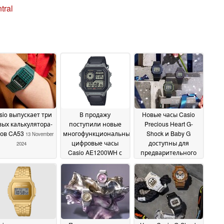
tral
sio выпускает три
В продажу
Новые часы Casio
вых калькулятора-
поступили новые
Precious Heart G-
сов CA53
многофункциональные
Shock и Baby G
13 November
цифровые часы
доступны для
2024
Casio AE1200WH с
предварительного
десятилетним
заказа
13 November 2024
сроком службы
батареи
13 November
2024