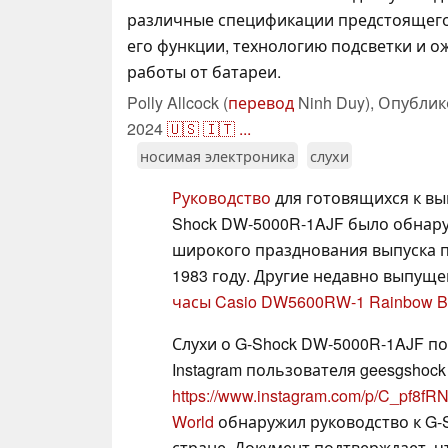
различные спецификации предстоящего
его функции, технологию подсветки и 
работы от батареи.
Polly Allcock (
перевод
Ninh Duy),
Опублик
2024
🇺🇸
🇮🇹
...
носимая электроника
слухи
Руководство
для готовящихся к вып
Shock DW-5000R-1AJF было обнару
широкого празднования выпуска п
1983 году. Другие недавно выпущ
часы Casio DW5600RW-1 Rainbow Br
Слухи о G-Shock DW-5000R-1AJF поя
Instagram пользователя geesgshoc
https://www.instagram.com/p/C_pf8fRN
World
обнаружил руководство к G-S
стране. Документ подтверждает, ч