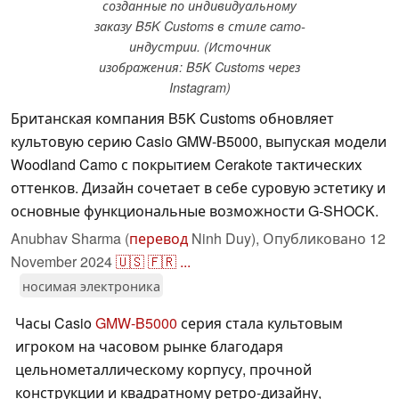
созданные по индивидуальному
заказу B5K Customs в стиле camo-
индустрии. (Источник
изображения: B5K Customs через
Instagram)
Британская компания B5K Customs обновляет
культовую серию Casio GMW-B5000, выпуская модели
Woodland Camo с покрытием Cerakote тактических
оттенков. Дизайн сочетает в себе суровую эстетику и
основные функциональные возможности G-SHOCK.
Anubhav Sharma (
перевод
Ninh Duy),
Опубликовано
12
November 2024
🇺🇸
🇫🇷
...
носимая электроника
Часы Casio
GMW-B5000
серия стала культовым
игроком на часовом рынке благодаря
цельнометаллическому корпусу, прочной
конструкции и квадратному ретро-дизайну,