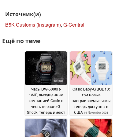
Источник(и)
B5K Customs (Instagram)
,
G-Central
Ещё по теме
Часы DW-5000R-
Casio Baby-G BGD10:
1AJF, выпущенные
три новые
компанией Casio в
настраиваемые часы
честь первого G-
теперь доступны в
Shock, теперь имеют
США
14 November 2024
вероятную дату
выхода
15 November 2024