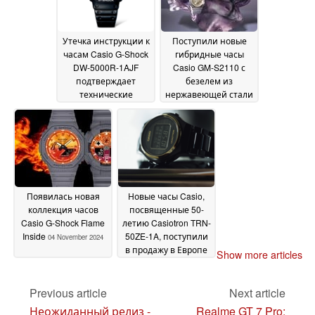
Утечка инструкции к
Поступили новые
часам Casio G-Shock
гибридные часы
DW-5000R-1AJF
Casio GM-S2110 с
подтверждает
безелем из
технические
нержавеющей стали
характеристики
07
06 November 2024
November 2024
Появилась новая
Новые часы Casio,
коллекция часов
посвященные 50-
Casio G-Shock Flame
летию Casiotron TRN-
Inside
50ZE-1A, поступили
04 November 2024
в продажу в Европе
Show more articles
03 November 2024
Previous article
Next article
Неожиданный релиз -
Realme GT 7 Pro: