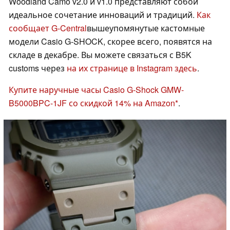
Woodland Camo v2.0 и v1.0 представляют собой
идеальное сочетание инноваций и традиций.
Как
сообщает G-Central
вышеупомянутые кастомные
модели Casio G-SHOCK, скорее всего, появятся на
складе в декабре. Вы можете связаться с B5K
customs через
на их странице в Instagram здесь
.
Купите наручные часы Casio G-Shock GMW-
B5000BPC-1JF со скидкой 14% на Amazon
.