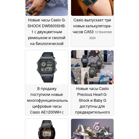
Новые часы Casio G-
Casio выпускает три
SHOCK DW5600SHB-
новых калькулятора-
1 с двухцветным
часов CA53
13 November
ремешком и смолой
2024
на биологической
основе выходят на
рынок США
14
November 2024
В продажу
Новые часы Casio
поступили новые
Precious Heart G-
многофункциональные
Shock и Baby G
цифровые часы
доступны для
Casio AE1200WH с
предварительного
десятилетним
заказа
13 November 2024
сроком службы
батареи
13 November
2024