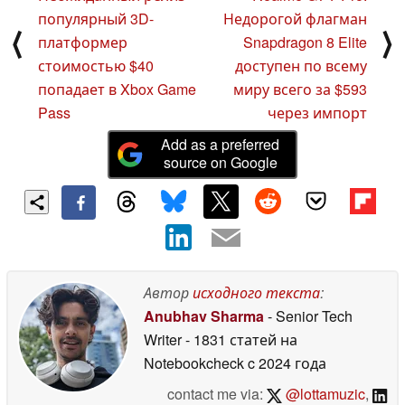
популярный 3D-
Недорогой флагман
⟨
⟩
платформер
Snapdragon 8 Elite
стоимостью $40
доступен по всему
попадает в Xbox Game
миру всего за $593
Pass
через импорт
Add as a preferred
source on Google
Автор
исходного текста
:
Anubhav Sharma
- Senior Tech
Writer
- 1831 статей на
Notebookcheck
c 2024 года
contact me via:
@lottamuzic
,