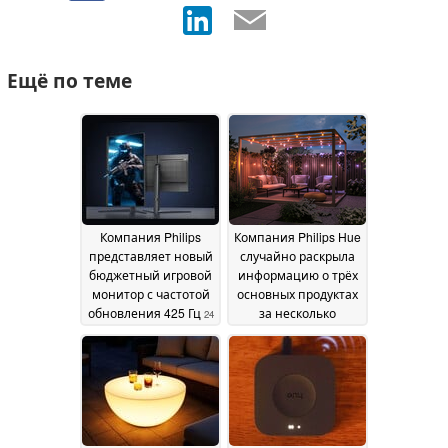
Ещё по теме
Компания Philips
Компания Philips Hue
представляет новый
случайно раскрыла
бюджетный игровой
информацию о трёх
монитор с частотой
основных продуктах
обновления 425 Гц
за несколько
24
месяцев до их
July 2026
запуска
18 July 2026