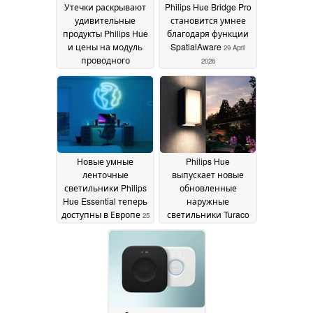
Утечки раскрывают
Philips Hue Bridge Pro
удивительные
становится умнее
продукты Philips Hue
благодаря функции
и цены на модуль
SpatialAware
29 April
проводного
2026
настенного
выключателя
08 June
2026
Новые умные
Philips Hue
ленточные
выпускает новые
светильники Philips
обновленные
Hue Essential теперь
наружные
доступны в Европе
светильники Turaco
25
February 2026
19 February 2026