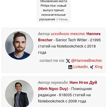
Обновление моста
Philips Hue: новый
выпуск принес
незначительные
улучшения
17 February
2026
Автор
исходного текста
:
Hannes
Brecher
- Senior Tech Writer
- 21995
статей на Notebookcheck
c 2018
года
contact me via:
@HannesBrecher
,
LinkedIn
,
Xing
Автор перевода:
Нин Нгок Дуй
(Ninh Ngoc Duy)
- Помощник
редакции
- 818035 статей на
Notebookcheck
c 2008 года