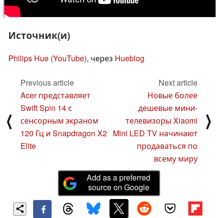
Источник(и)
Philips Hue (YouTube)
, через
Hueblog
Previous article
Next article
Acer представляет
Новые более
Swift Spin 14 с
дешевые мини-
⟨
⟩
сенсорным экраном
телевизоры Xiaomi
120 Гц и Snapdragon X2
Mini LED TV начинают
Elite
продаваться по
всему миру
Add as a preferred
source on Google