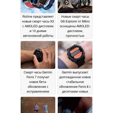
Rollme представляет
Новые смарт-часы
новые смарт-часы X3
GS Explorer от Mibro
с AMOLED-дисплеем
оснащены AMOLED-
и 10 днями
дисплеем,
автономной работы
прочностью
военного класса и
31 October 2024
временем
автономной работы
до 60 дней
25 October
2024
Смарт-часы Garmin
Garmin выпускает
Fenix 7 получат
долгожданное новое
новое бета-
стабильное
обновление с
обновление Fenix 8 с
исправлением
десятками новых
ошибки
функций, улучшений
отслеживания сна
и важных
15
исправлений
October 2024
ошибок
11 October 2024