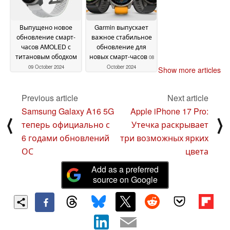
Выпущено новое
Garmin выпускает
обновление смарт-
важное стабильное
часов AMOLED с
обновление для
титановым ободком
новых смарт-часов
08
09 October 2024
October 2024
Show more articles
Previous article
Next article
Samsung Galaxy A16 5G
Apple iPhone 17 Pro:
⟨
⟩
теперь официально с
Утечка раскрывает
6 годами обновлений
три возможных ярких
ОС
цвета
Add as a preferred
source on Google