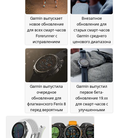
Garmin выпускает
Внезапное
новое обновление
обновление для
для всех смарт-часов
старых смарт-часов
Forerunner с
Garmin среднего
исправлением
ценового диапазона
ошибок
стало официальным
11 October 2024
11 October 2024
Garmin выпустила
Garmin выпустил
очередное
первое бета-
обновление для
обновление 19.xx
флагманского Fenix 8
для смарт-часов с
перед вероятным
улучшенными
новым стабильным
картами
10 October 2024
релизом
10 October 2024