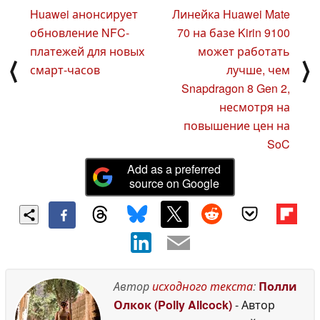
Huawei анонсирует
Линейка Huawei Mate
обновление NFC-
70 на базе Kirin 9100
платежей для новых
может работать
⟨
⟩
смарт-часов
лучше, чем
Snapdragon 8 Gen 2,
несмотря на
повышение цен на
SoC
Add as a preferred
source on Google
Автор
исходного текста
:
Полли
Олкок (Polly Allcock)
- Автор