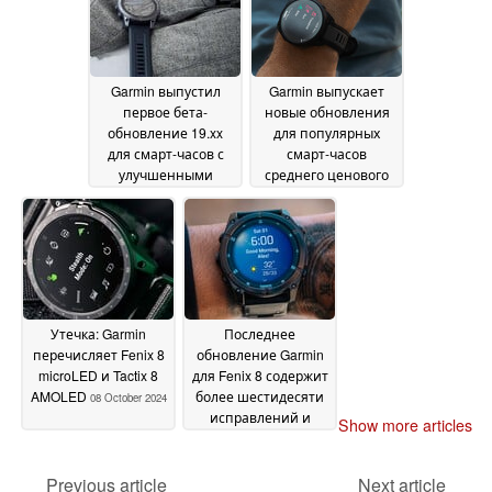
Garmin выпустил
Garmin выпускает
первое бета-
новые обновления
обновление 19.xx
для популярных
для смарт-часов с
смарт-часов
улучшенными
среднего ценового
картами
диапазона с
10 October 2024
исправлением
ошибки сбоя
активности
08 October
2024
Утечка: Garmin
Последнее
перечисляет Fenix 8
обновление Garmin
microLED и Tactix 8
для Fenix 8 содержит
AMOLED
более шестидесяти
08 October 2024
исправлений и
Show more articles
улучшений с
момента летнего
релиза
Previous article
Next article
06 October 2024