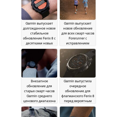
рынков
18 October 2024
Garmin выпускает
Garmin выпускает
долгожданное новое
новое обновление
стабильное
для всех смарт-часов
обновление Fenix 8 с
Forerunner с
десятками новых
исправлением
функций, улучшений
ошибок
11 October 2024
и важных
исправлений
ошибок
11 October 2024
Внезапное
Garmin выпустила
обновление для
очередное
старых смарт-часов
обновление для
Garmin среднего
флагманского Fenix 8
ценового диапазона
перед вероятным
стало официальным
новым стабильным
релизом
11 October 2024
10 October 2024