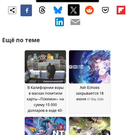
Ещё по теме
В Калифорнии воры
Ash Echoes
в масках похитили
закрывается 18
карты «Покемон» на
июня
07 May 2026
сумму 15 000
долларов в ходе 40-
секундного
ограбления
13 June
2026