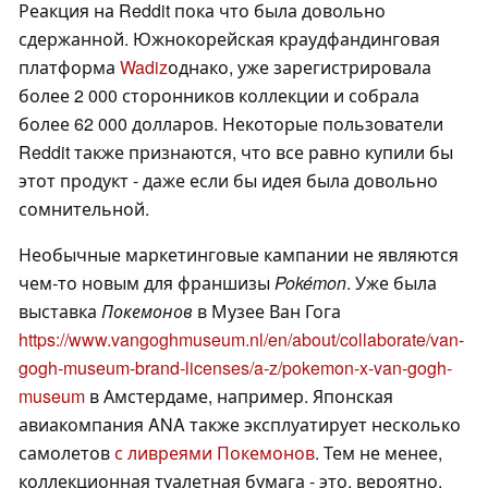
Реакция на Reddit пока что была довольно
сдержанной. Южнокорейская краудфандинговая
платформа
Wadiz
однако, уже зарегистрировала
более 2 000 сторонников коллекции и собрала
более 62 000 долларов. Некоторые пользователи
Reddit также признаются, что все равно купили бы
этот продукт - даже если бы идея была довольно
сомнительной.
Необычные маркетинговые кампании не являются
чем-то новым для франшизы
Pokémon
. Уже была
выставка
Покемонов
в Музее Ван Гога
https://www.vangoghmuseum.nl/en/about/collaborate/van-
gogh-museum-brand-licenses/a-z/pokemon-x-van-gogh-
museum
в Амстердаме, например. Японская
авиакомпания ANA также эксплуатирует несколько
самолетов
с ливреями Покемонов
. Тем не менее,
коллекционная туалетная бумага - это, вероятно,