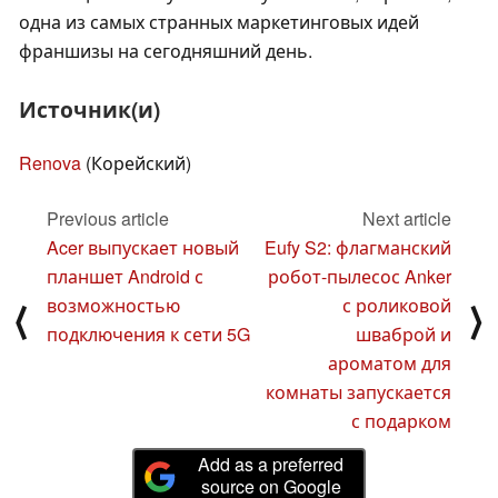
одна из самых странных маркетинговых идей
франшизы на сегодняшний день.
Источник(и)
Renova
(Корейский)
Previous article
Next article
Acer выпускает новый
Eufy S2: флагманский
планшет Android с
робот-пылесос Anker
возможностью
с роликовой
⟨
⟩
подключения к сети 5G
шваброй и
ароматом для
комнаты запускается
с подарком
Add as a preferred
source on Google