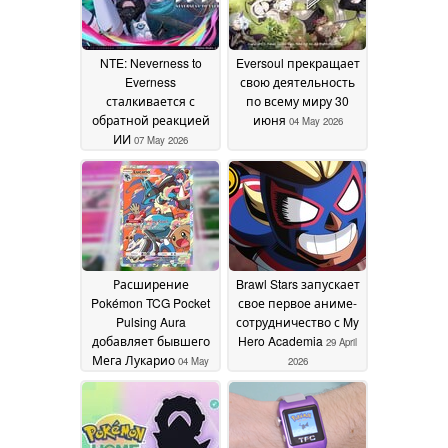
NTE: Neverness to
Eversoul прекращает
Everness
свою деятельность
сталкивается с
по всему миру 30
обратной реакцией
июня
04 May 2026
ИИ
07 May 2026
Расширение
Brawl Stars запускает
Pokémon TCG Pocket
свое первое аниме-
Pulsing Aura
сотрудничество с My
добавляет бывшего
Hero Academia
29 April
Мега Лукарио
04 May
2026
2026