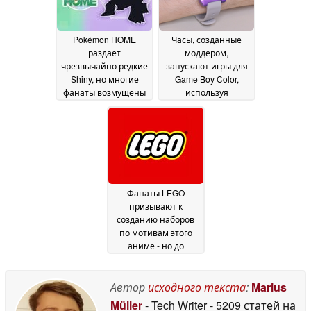
Pokémon HOME
Часы, созданные
раздает
моддером,
чрезвычайно редкие
запускают игры для
Shiny, но многие
Game Boy Color,
фанаты возмущены
используя
оригинальное
28 April 2026
оборудование
28 April
2026
Фанаты LEGO
призывают к
созданию наборов
по мотивам этого
аниме - но до
официального
релиза еще далеко
20
Автор
исходного текста
:
Marius
April 2026
Müller
- Tech Writer
- 5209 статей на