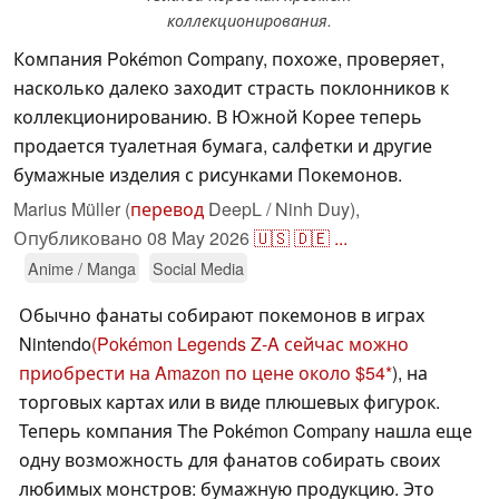
коллекционирования.
Компания Pokémon Company, похоже, проверяет,
насколько далеко заходит страсть поклонников к
коллекционированию. В Южной Корее теперь
продается туалетная бумага, салфетки и другие
бумажные изделия с рисунками Покемонов.
Marius Müller (
перевод
DeepL / Ninh Duy),
Опубликовано
08 May 2026
🇺🇸
🇩🇪
...
Anime / Manga
Social Media
Обычно фанаты собирают покемонов в играх
Nintendo
(Pokémon Legends Z-A сейчас можно
приобрести на Amazon по цене около $54
), на
торговых картах или в виде плюшевых фигурок.
Теперь компания The Pokémon Company нашла еще
одну возможность для фанатов собирать своих
любимых монстров: бумажную продукцию. Это