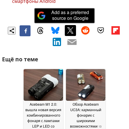
смартфоны Android
Add as a preferred
source on Google
Ещё по теме
Acebeam M1 2.0:
Обзор Acebeam
вышла новая версия
UC3A: карманный
комбинированного
фонарик с
фонаря с лампами
широкими
LEP и LED со
возможностями
13