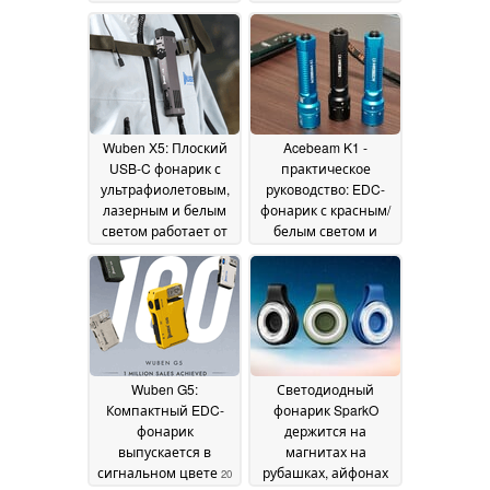
скидкой
06 July 2026
June 2026
Wuben X5: Плоский
Acebeam K1 -
USB-C фонарик с
практическое
ультрафиолетовым,
руководство: EDC-
лазерным и белым
фонарик с красным/
светом работает от
белым светом и
сменного
дополнительным
аккумулятора или
лазером
09 June 2026
батареек ААА
10 June
2026
Wuben G5:
Светодиодный
Компактный EDC-
фонарик SparkO
фонарик
держится на
выпускается в
магнитах на
сигнальном цвете
рубашках, айфонах
20