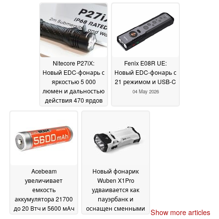
или палатках
May 2026
13 May
2026
Nitecore P27iX:
Fenix E08R UE:
Новый EDC-фонарь с
Новый EDC-фонарь с
яркостью 5 000
21 режимом и USB-C
люмен и дальностью
04 May 2026
действия 470 ярдов
10 May 2026
Acebeam
Новый фонарик
увеличивает
Wuben X1Pro
емкость
удваивается как
аккумулятора 21700
пауэрбанк и
до 20 Втч и 5600 мАч
оснащен сменными
Show more articles
батареями
03 May 2026
23 April 2026