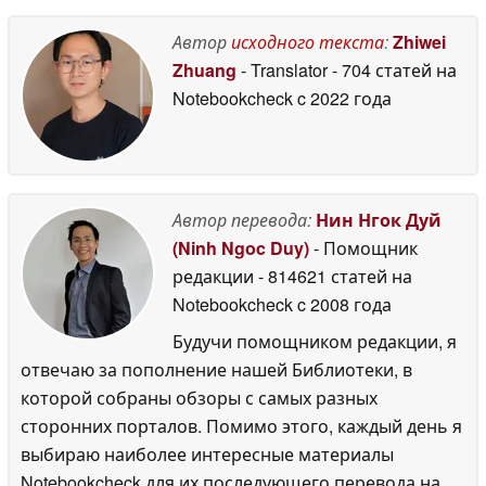
Автор
исходного текста
:
Zhiwei
Zhuang
- Translator
- 704 статей на
Notebookcheck
c 2022 года
Автор перевода:
Нин Нгок Дуй
(Ninh Ngoc Duy)
- Помощник
редакции
- 814621 статей на
Notebookcheck
c 2008 года
Будучи помощником редакции, я
отвечаю за пополнение нашей Библиотеки, в
которой собраны обзоры с самых разных
сторонних порталов. Помимо этого, каждый день я
выбираю наиболее интересные материалы
Notebookcheck для их последующего перевода на