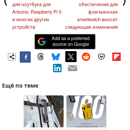
⟨
⟩
для ноутбука для
обеспечения для
Arduino, Raspberry Pi 5
флагманских
и многих других
smartwatch вносит
устройств
следующие изменения
Add as a preferred
source on Google
Ещё по теме