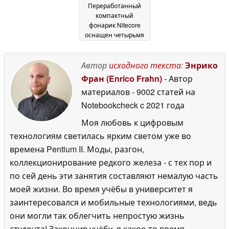
Переработанный
компактный
фонарик Nitecore
оснащен четырьмя
четырехъядерными
светодиодами
10
Автор
исходного текста
:
Энрико
October 2025
Фран (Enrico Frahn)
- Автор
материалов
- 9002 статей на
Notebookcheck
c 2021 года
Моя любовь к цифровым
технологиям светилась ярким светом уже во
времена Pentium II. Моды, разгон,
коллекционирование редкого железа - с тех пор и
по сей день эти занятия составляют немалую часть
моей жизни. Во время учёбы в университет я
заинтересовался и мобильные технологиями, ведь
они могли так облегчить непростую жизнь
студента! Закончив учёбу, я какое-то время