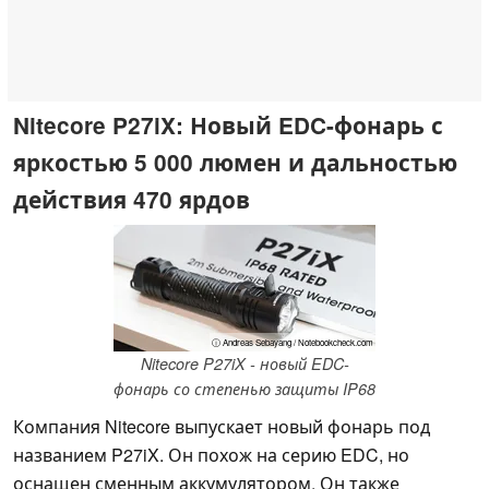
Nitecore P27iX: Новый EDC-фонарь с
яркостью 5 000 люмен и дальностью
действия 470 ярдов
ⓘ Andreas Sebayang / Notebookcheck.com
Nitecore P27iX - новый EDC-
фонарь со степенью защиты IP68
Компания Nitecore выпускает новый фонарь под
названием P27iX. Он похож на серию EDC, но
оснащен сменным аккумулятором. Он также