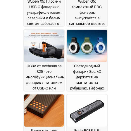
Wuben X5: Плоский
Wuben G5:
USB-C фонарик с
Компактный EDC-
ультрафиолетовым,
фонарик
лазерным и белым
выпускается в
светом работает от
сигнальном цвете
20
сменного
May 2026
аккумулятора или
батареек ААА
10 June
2026
UC3A от Acebeam за
Светодиодный
$25 - это
фонарик SparkO
многофункциональный
держится на
фонарик с питанием
магнитах на
от USB-C или
рубашках, айфонах
батарейки AAA
или палатках
20 May
13 May
2026
2026
Банки питания
Fenix E08R UE: