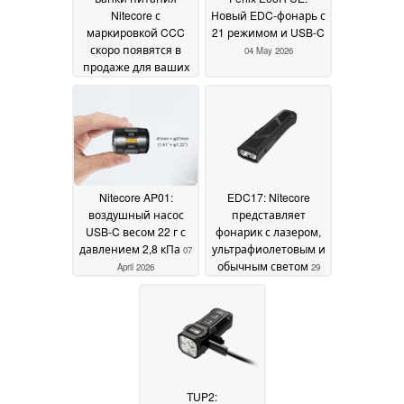
Nitecore с
Новый EDC-фонарь с
маркировкой CCC
21 режимом и USB-C
скоро появятся в
04 May 2026
продаже для ваших
будущих поездок в
Китай
06 May 2026
Nitecore AP01:
EDC17: Nitecore
воздушный насос
представляет
USB-C весом 22 г с
фонарик с лазером,
давлением 2,8 кПа
ультрафиолетовым и
07
обычным светом
April 2026
29
October 2025
TUP2: