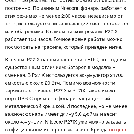
Обычные режимы, напротив, можно использовать
постоянно. По данным Nitecore, фонарь работает в
этих режимах не менее 2:30 часов, независимо от
того, используется ли заливающий свет, прожектор
или оба режима. В самом низком режиме P27iX
работает 100 часов. Точное время работы можно
посмотреть на графике, который приведен ниже.
В целом, P27iX напоминает серию EDC, но с одним
существенным отличием: батарея в моделях P
сменная. В P27iX используется аккумулятор 21700
емкостью около 20 Втч. Помимо возможности
заряжать его извне, P27iX и P17iX также имеют
порт USB-C прямо на фонаре, защищенный
металлической крышкой. И последнее, но не менее
важное: фонарь имеет длину 5,6 дюйма и весит
около 4,4 унции. Nitecore P27iX уже можно заказать
в официальном интернет-магазине бренда
по цене