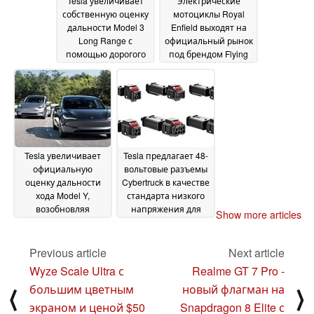
Tesla увеличивает
Электрические
собственную оценку
мотоциклы Royal
дальности Model 3
Enfield выходят на
Long Range с
официальный рынок
помощью дорогого
под брендом Flying
комплекта колес
Flea EV с ретро-
06
фьючерсным
November 2024
дизайном
06 November
2024
Tesla увеличивает
Tesla предлагает 48-
официальную
вольтовые разъемы
оценку дальности
Cybertruck в качестве
хода Model Y,
стандарта низкого
возобновляя
напряжения для
Show more articles
поставки AWD
внедрения в
03
автомобильную
November 2024
промышленность
Previous article
Next article
30
October 2024
Wyze Scale Ultra с
Realme GT 7 Pro -
большим цветным
новый флагман на
⟨
⟩
экраном и ценой $50
Snapdragon 8 Elite с