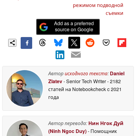
режимом подводной
съемки
Add as a preferred
source on Google
Автор
исходного текста
:
Daniel
Zlatev
- Senior Tech Writer
- 2182
статей на Notebookcheck
c 2021
года
Автор перевода:
Нин Нгок Дуй
(Ninh Ngoc Duy)
- Помощник