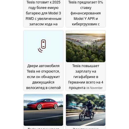
Tesla готовит к 2025
Tesla предлагает 0%
году более емкую
ставку
батарею для Model 3
финансирования
RWD с увеличенным
Model Y APR и
запасом хода на
кибергрузовик с
одной зарядке
налогом на роскошь
07
в Канаде
November 2024
06 November
2024
Двери автомобиля
Tesla повышает
Tesla не откроются,
зарплату на
если он обнаружит
гигафабрике в
движущийся
Германии всего на 4
велосипед в слепой
процента
06 November
зоне автомобиля
06
2024
November 2024