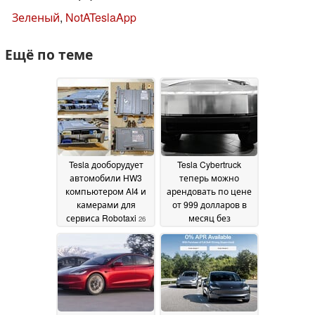
Зеленый
,
NotATeslaApp
Ещё по теме
Tesla дооборудует
Tesla Cybertruck
автомобили HW3
теперь можно
компьютером AI4 и
арендовать по цене
камерами для
от 999 долларов в
сервиса Robotaxi
месяц без
26
возможности выкупа
April 2026
08 November 2024