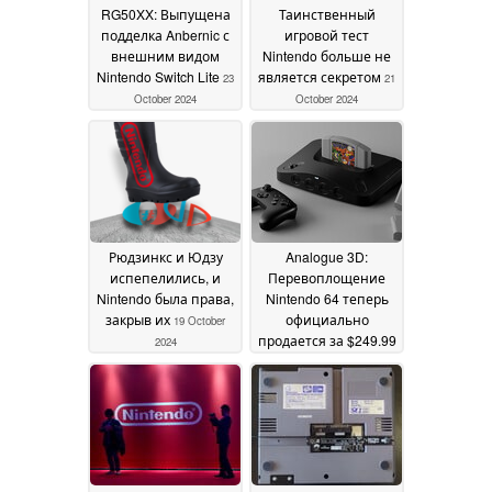
RG50XX: Выпущена
Таинственный
подделка Anbernic с
игровой тест
внешним видом
Nintendo больше не
Nintendo Switch Lite
является секретом
23
21
October 2024
October 2024
Рюдзинкс и Юдзу
Analogue 3D:
испепелились, и
Перевоплощение
Nintendo была права,
Nintendo 64 теперь
закрыв их
официально
19 October
продается за $249.99
2024
с 4K
безрегиональным
геймплеем
17 October
2024