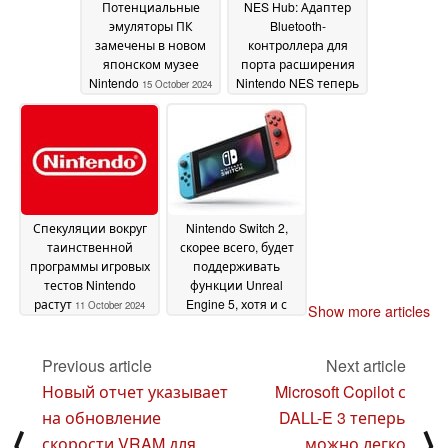
Потенциальные
NES Hub: Адаптер
эмуляторы ПК
Bluetooth-
замечены в новом
контроллера для
японском музее
порта расширения
Nintendo
Nintendo NES теперь
15 October 2024
доступен в продаже,
также установлены
сроки поставки
11
October 2024
Спекуляции вокруг
Nintendo Switch 2,
таинственной
скорее всего, будет
программы игровых
поддерживать
тестов Nintendo
функции Unreal
растут
Engine 5, хотя и с
11 October 2024
Show more articles
ограничениями
09
October 2024
Previous article
Next article
Новый отчет указывает
Microsoft Copilot с
на обновление
DALL-E 3 теперь
⟨
⟩
скорости VRAM для
можно легко