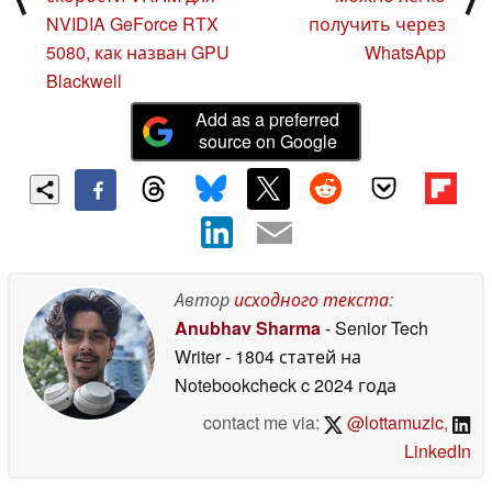
NVIDIA GeForce RTX
получить через
5080, как назван GPU
WhatsApp
Blackwell
Add as a preferred
source on Google
Автор
исходного текста
:
Anubhav Sharma
- Senior Tech
Writer
- 1804 статей на
Notebookcheck
c 2024 года
contact me via:
@lottamuzic
,
LinkedIn