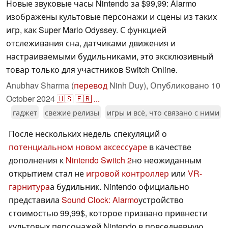
Новые звуковые часы Nintendo за $99,99: Alarmo
изображены культовые персонажи и сцены из таких
игр, как Super Mario Odyssey. С функцией
отслеживания сна, датчиками движения и
настраиваемыми будильниками, это эксклюзивный
товар только для участников Switch Online.
Anubhav Sharma (
перевод
Ninh Duy),
Опубликовано
10
October 2024
🇺🇸
🇫🇷
...
гаджет
свежие релизы
игры и всё, что связано с ними
После нескольких недель спекуляций о
потенциальном новом аксессуаре
в качестве
дополнения к
Nintendo Switch 2
но неожиданным
открытием стал не
игровой контроллер
или
VR-
гарнитура
а будильник. Nintendo официально
представила
Sound Clock: Alarmo
устройство
стоимостью 99,99$, которое призвано привнести
культовых персонажей Nintendo в повседневную