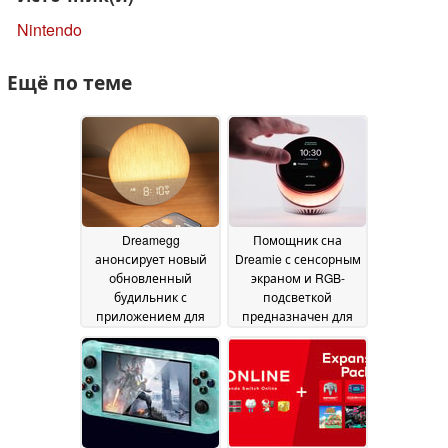
Nintendo
Ещё по теме
Dreamegg
Помощник сна
анонсирует новый
Dreamie с сенсорным
обновленный
экраном и RGB-
будильник с
подсветкой
приложением для
предназначен для
восхода солнца
отслеживания сна и
27
помощи в
October 2025
засыпании
10 October
2025