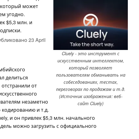
, который может
м угодно.
к $5,3 млн. и
подписки.
убликовано
23 April
Cluely - это инструмент с
искусственным интеллектом,
который позволяет
умбийского
пользователям обманывать на
ал делиться
собеседованиях, тестах,
а отстранили от
переговорах по продажам и т.д.
искусственного
(Источник изображения: веб-
ователям незаметно
сайт Cluely)
 кодированию и т.д.
ly, и он привлек $5,3 млн. начального
дель можно загрузить с официального