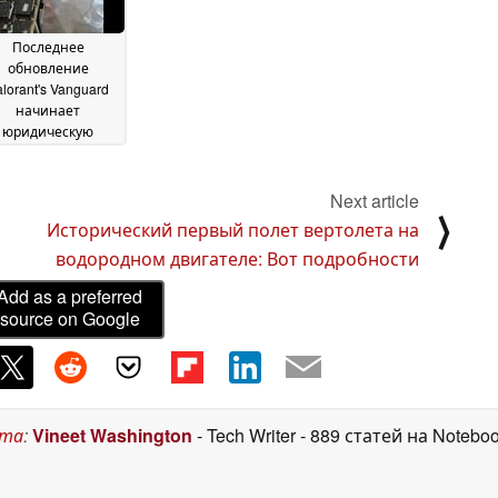
Последнее
обновление
lorant's Vanguard
начинает
юридическую
дискуссию:
разработчик
рицает хакеров за
Next article
⟩
"пресс-папье за
Исторический первый полет вертолета на
$6000"
25 May 2026
водородном двигателе: Вот подробности
Add as a preferred
source on Google
ста
:
Vineet Washington
- Tech Writer
- 889 статей на Notebo