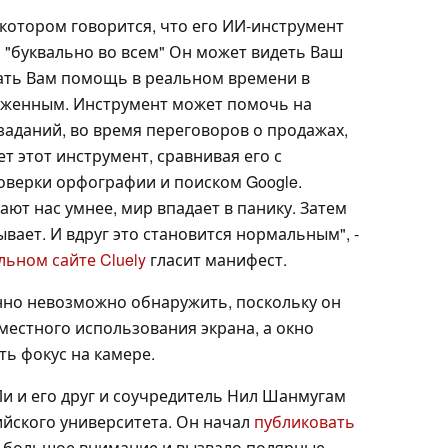
котором говорится, что его ИИ-инструмент
на "буквально во всем" Он может видеть Ваш
вать Вам помощь в реальном времени в
руженным. Инструмент может помочь на
заданий, во время переговоров о продажах,
ет этот инструмент, сравнивая его с
верки орфографии и поиском Google.
ают нас умнее, мир впадает в панику. Затем
вает. И вдруг это становится нормальным", -
ьном сайте Cluely
гласит манифест.
енно невозможно обнаружить, поскольку он
местного использования экрана, а окно
ь фокус на камере.
 Ли и его друг и соучредитель Нил Шанмугам
ийского университета. Он начал
публиковать
 большое внимание и вызвало полярные