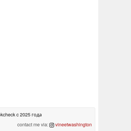
okcheck
c 2025 года
contact me via:
vineetwashington