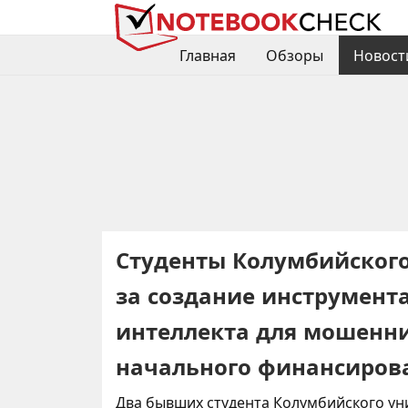
Главная
Обзоры
Новост
Студенты Колумбийского
за создание инструмента
интеллекта для мошеннич
начального финансиров
Два бывших студента Колумбийского ун