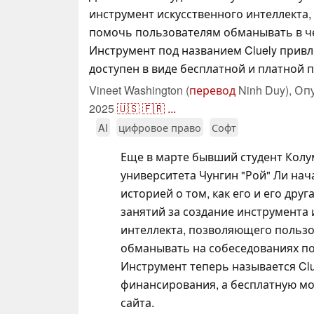
инструмент искусственного интеллекта
помочь пользователям обманывать в че
Инструмент под названием Cluely привле
доступен в виде бесплатной и платной 
Vineet Washington (
перевод
Ninh Duy),
Оп
2025
🇺🇸
🇫🇷
...
AI
цифровое право
Софт
Еще в марте бывший студент Кол
университета Чунгин "Рой" Ли нач
историей о том, как его и его друг
занятий за создание инструмента 
интеллекта, позволяющего польз
обманывать на собеседованиях по
Инструмент теперь называется Clue
финансирования, а бесплатную мо
сайта.