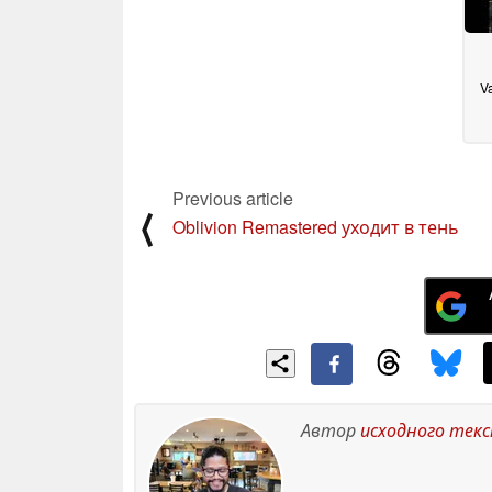
Va
по
Previous article
⟨
Oblivion Remastered уходит в тень
Автор
исходного тек