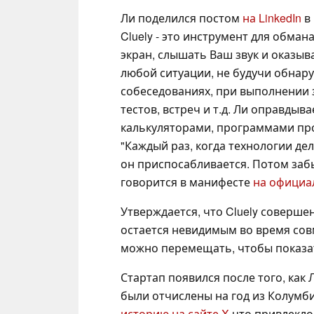
Ли поделился постом
на LinkedIn
в 
Cluely - это инструмент для обма
экран, слышать Ваш звук и оказы
любой ситуации, не будучи обна
собеседованиях, при выполнении 
тестов, встреч и т.д. Ли оправдыва
калькуляторами, программами про
"Каждый раз, когда технологии дел
он приспосабливается. Потом забы
говорится в манифесте
на официал
Утверждается, что Cluely соверш
остается невидимым во время сов
можно перемещать, чтобы показат
Стартап появился после того, как
были отчислены на год из Колумб
историю на сайте X
что привлекло