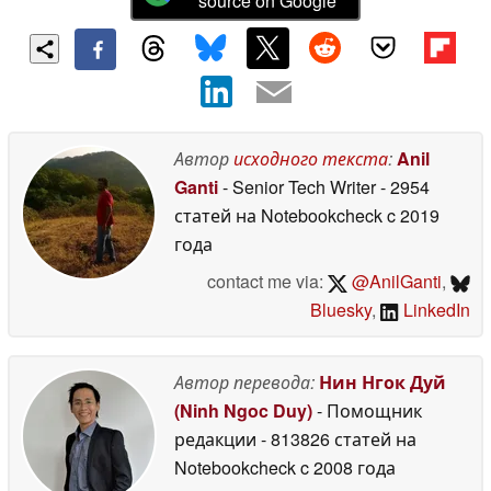
source on Google
Автор
исходного текста
:
Anil
Ganti
- Senior Tech Writer
- 2954
статей на Notebookcheck
c 2019
года
contact me via:
@AnilGanti
,
Bluesky
,
LinkedIn
Автор перевода:
Нин Нгок Дуй
(Ninh Ngoc Duy)
- Помощник
редакции
- 813826 статей на
Notebookcheck
c 2008 года