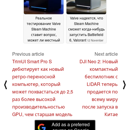
Реальное
Valve надеется, что
тестирование Valve
Steam Machine
Steam Machine
сможет когда-нибудь
ставит вопрос,
запустить Battlefield
может ли местный
6, Valorant
12 November
ГП просчитать 4K 60
2025
fps
12 November 2025
Previous article
Next article
TrimUI Smart Pro S
DJI Neo 2: Новый
дебютирует как новый
компактный
ретро-переносной
беспилотник с
⟨
⟩
компьютер, который
LiDAR теперь
может похвастаться до 2,5
продается по
раз более высокой
всему миру
производительностью
после запуска в
GPU, чем старшая модель
Китае
Add as a preferred