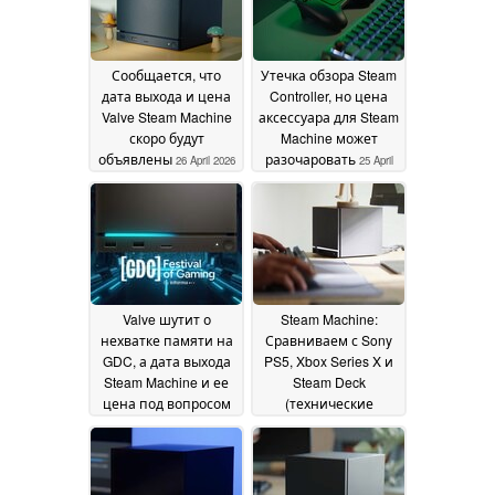
Сообщается, что
Утечка обзора Steam
дата выхода и цена
Controller, но цена
Valve Steam Machine
аксессуара для Steam
скоро будут
Machine может
объявлены
разочаровать
26 April 2026
25 April
2026
Valve шутит о
Steam Machine:
нехватке памяти на
Сравниваем с Sony
GDC, а дата выхода
PS5, Xbox Series X и
Steam Machine и ее
Steam Deck
цена под вопросом
(технические
характеристики)
11 March 2026
12
November 2025