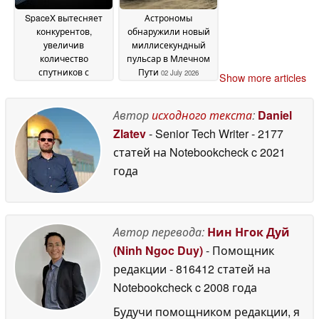
SpaceX вытесняет
Астрономы
конкурентов,
обнаружили новый
увеличив
миллисекундный
количество
пульсар в Млечном
спутников с
Пути
02 July 2026
Show more articles
искусственным
интеллектом в
десять раз
Автор
исходного текста
:
Daniel
08 July 2026
Zlatev
- Senior Tech Writer
- 2177
статей на Notebookcheck
c 2021
года
Автор перевода:
Нин Нгок Дуй
(Ninh Ngoc Duy)
- Помощник
редакции
- 816412 статей на
Notebookcheck
c 2008 года
Будучи помощником редакции, я