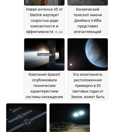
Новая антенна V5 от
Космический
Starlink жертвует
телескоп имени
скоростью ради
Джеймса Уэбба
компактности и
представил
эффективности
впечатляющий
16 July
снимок «Центавра
2026
А»
13 July 2026
Компания SpaceX
Эта экзопланета,
опубликовала
расположенная
технические
примерно в 25
характеристики
световых годах от
системы охлаждения
Земли, может быть
спутника AI1 для
пригодной для
космического центра
жизни
09 July 2026
обработки данных
Starmind
11 July 2026