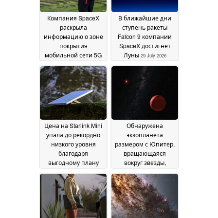
Компания SpaceX
В ближайшие дни
раскрыла
ступень ракеты
информацию о зоне
Falcon 9 компании
покрытия
SpaceX достигнет
мобильной сети 5G
Луны
29 July 2026
Starlink и дате
запуска с
использованием
антенн-базовых
станций
05 August 2026
Цена на Starlink Mini
Обнаружена
упала до рекордно
экзопланета
низкого уровня
размером с Юпитер,
благодаря
вращающаяся
выгодному плану
вокруг звезды,
оплаты
подобной Солнцу
24 July 2026
20
July 2026