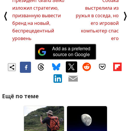
Президент Grand Seiko
Собака
изложил стратегию,
выстрелила из
⟨
⟩
призванную вывести
ружья в соседа, но
бренд на новый,
его игровой
беспрецедентный
компьютер спас
уровень
его
Add as a preferred
source on Google
Ещё по теме