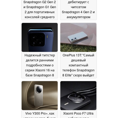
Snapdragon G2 Gen 2
дебютирует с
и Snapdragon G1 Gen
чипсетом
2 для портативных
Snapdragon 4 Gen 2 и
консолей среднего
аккумулятором
уровня
емкостью 6 500 мАч
18 March 2025
10 March 2025
Надежный типстер
OnePlus 13T: "Самый
делится ранними
дешевый
подробностями о
компактный
серии Xiaomi 16 на
телефон Snapdragon
базе Snapdragon 8
8 Elite" скоро выйдет
Elite Gen 2
на рынок с
10 March 2025
массивным
аккумулятором на
борту
10 March 2025
Vivo Y300 Pro+, как
Xiaomi Poco F7 Ultra