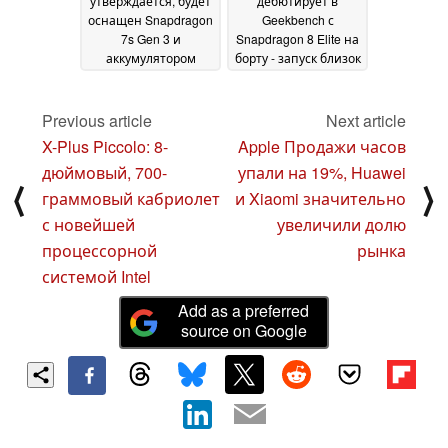
утверждается, будет
дебютирует в
оснащен Snapdragon
Geekbench с
7s Gen 3 и
Snapdragon 8 Elite на
аккумулятором
борту - запуск близок
емкостью 7 000+ мАч
07 March 2025
10 March 2025
Previous article
Next article
X-Plus Piccolo: 8-
Apple Продажи часов
дюймовый, 700-
упали на 19%, Huawei
⟨
⟩
граммовый кабриолет
и Xiaomi значительно
с новейшей
увеличили долю
процессорной
рынка
системой Intel
Add as a preferred
source on Google