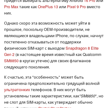
придется выбирать альтернативу Android
16 Pro
или
Pro Max
такие как
OnePlus 13
или
Pixel 9 Pro
вместо
них.
Однако скоро эта возможность может уйти в
прошлое, поскольку OEM-производители, не
являющиеся владельцами iPhone, по слухам, начнут
постепенно отказываться от поддержки
физических SIM-карт с выходом
Snapdragon 8 Elite
Gen 2
(в настоящее время известный как Qualcomm
SM8850
в кругах утечек) для своих флагманов
следующего поколения.
К счастью, эта "особенность" может быть
ограничена предположительно грядущей волной
ультратонких
телефонов. В них могут быть
установлены такие характеристики, как
"SM8850
", но
не слот для SIM-карты, как утверждает обычно