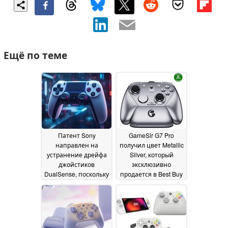
Ещё по теме
Патент Sony
GameSir G7 Pro
направлен на
получил цвет Metallic
устранение дрейфа
Silver, который
джойстиков
эксклюзивно
DualSense, поскольку
продается в Best Buy
в контроллере PS6
19 May 2026
может
использоваться
технология,
аналогичная TMR
23