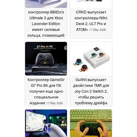
July 2026
контроллер 8BitDo's
CRKD выпускает
Ultimate 3 для Xbox
контроллеры Nitro
Lavender Edition
Deck 2, ULT Pro и
имеет силовые
ATOM+
17 May 2026
кольца, плавающий
D-pad и многое
другое
19 May 2026
Контроллер GameSir
GuliKit выпускает
G7 Pro 8K для ПК
джойстики TMR для
получил еще одно
Joy-Con 2 Switch 2,
специальное
чтобы решить
издание
проблему дрейфа
17 May 2026
стиков
15 May 2026