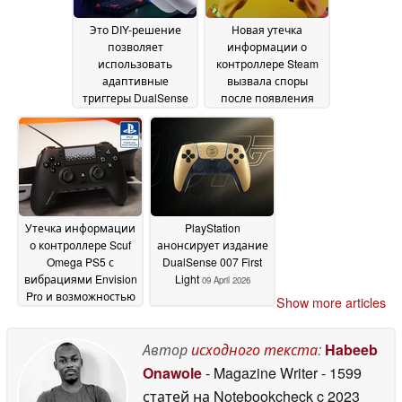
Это DIY-решение
Новая утечка
позволяет
информации о
использовать
контроллере Steam
адаптивные
вызвала споры
триггеры DualSense
после появления
на ПК по
сравнения PS5
беспроводной связи
DualSense
27 April 2026
менее чем за $10
01
May 2026
Утечка информации
PlayStation
о контроллере Scuf
анонсирует издание
Omega PS5 с
DualSense 007 First
вибрациями Envision
Light
09 April 2026
Pro и возможностью
Show more articles
подключения
DualSense
16 April 2026
Автор
исходного текста
:
Habeeb
Onawole
- Magazine Writer
- 1599
статей на Notebookcheck
c 2023