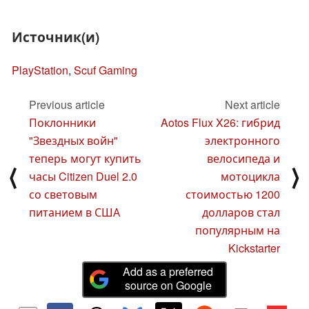
Источник(и)
PlayStation
,
Scuf Gaming
Previous article
Next article
Поклонники
Aotos Flux X26: гибрид
"Звездных войн"
электронного
теперь могут купить
велосипеда и
⟨
⟩
часы Citizen Duel 2.0
мотоцикла
со световым
стоимостью 1200
питанием в США
долларов стал
популярным на
Kickstarter
Add as a preferred
source on Google