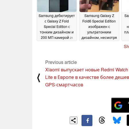
Samsung дебютирует
Samsung Galaxy Z
Sa
с Galaxy Z Fold
Fold6 Special Edition
Special Edition с
изображен с
н
тонким дизайном и
ультратонким
пл
200 МП камерой
дизайном, несмотря
21
на появившиеся в
October 2024
Sh
последнюю минуту
слухи о том, что
Galaxy S24 Ultra
Previous article
будет оснащен 200
Xiaomi выпускает новые Redmi Watch
МП камерой
21 October
⟨
Lite в Европе в качестве более деше
2024
GPS-смартчасов