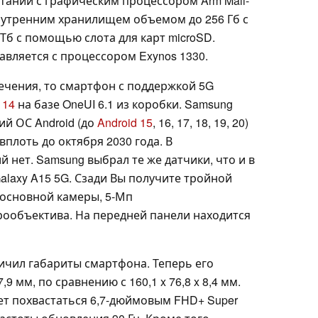
етании с графическим процессором Arm Mali-
внутренним хранилищем объемом до 256 Гб с
Тб с помощью слота для карт microSD.
вляется с процессором Exynos 1330.
ечения, то смартфон с поддержкой 5G
 14
на базе OneUI 6.1 из коробки. Samsung
й ОС Android (до
Android 15
, 16, 17, 18, 19, 20)
вплоть до октября 2030 года. В
 нет. Samsung выбрал те же датчики, что и в
laxy A15 5G. Сзади Вы получите тройной
 основной камеры, 5-Мп
ообъектива. На передней панели находится
ичил габариты смартфона. Теперь его
,9 мм, по сравнению с 160,1 x 76,8 x 8,4 мм.
ет похвастаться 6,7-дюймовым FHD+ Super