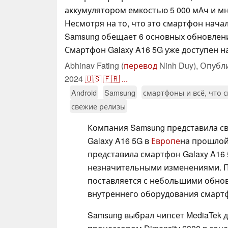
аккумулятором емкостью 5 000 мАч и м
Несмотря на то, что это смартфон нача
Samsung обещает 6 основных обновлени
Смартфон Galaxy A16 5G уже доступен на
Abhinav Fating (
перевод
Ninh Duy),
Опубл
2024
🇺🇸
🇫🇷
...
Android
Samsung
смартфоны и всё, что 
свежие релизы
Компания Samsung представила с
Galaxy A16 5G в
Европе
на прошлой
представила смартфон Galaxy A16
незначительными изменениями. П
поставляется с небольшими обнов
внутреннего оборудования смарт
Samsung выбрал чипсет MediaTek 