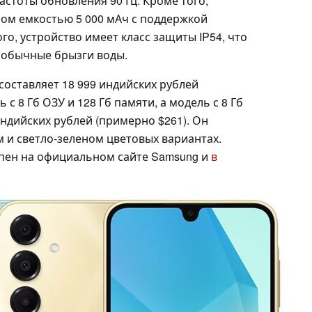
стоты обновления 90 Гц. Кроме того,
ом емкостью 5 000 мАч с поддержкой
го, устройство имеет класс защиты IP54, что
т обычные брызги воды.
составляет 18 999 индийских рублей
с 8 Гб ОЗУ и 128 Гб памяти, а модель с 8 Гб
индийских рублей (примерно $261). Он
м и светло-зеленом цветовых вариантах.
упен на официальном сайте Samsung и
в