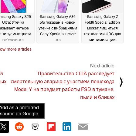
msung Galaxy S25
Samsung Galaxy A36
Samsung Galaxy Z
Ultra: Утечка
5G показан в новой
Fold6 Special Edition
азывает четыре
утечке с вибрациями
может лишиться
анируемых цвета
Sony Xperia
технологии UDC для
19 October
минимизации
20 October 2024
2024
видимости складок
ow more articles
на дисплее
19 October
2024
Next article
 5
Правительство США расследует
⟩
вых
смертельную аварию с участием пешехода
Model Y на предмет работы FSD в тумане,
пыли и бликах
Add as a preferred
source on Google