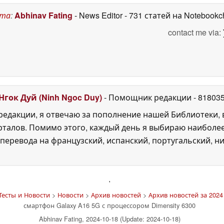
ста
:
Abhinav Fating
- News Editor
- 731 статей на Notebookc
contact me via:
Нгок Дуй (Ninh Ngoc Duy)
- Помощник редакции
- 81803
едакции, я отвечаю за пополнение нашей Библиотеки, 
рталов. Помимо этого, каждый день я выбираю наиболе
перевода на французский, испанский, португальский, ни
'
Тесты и Новости
>
Новости
>
Архив новостей
>
Архив новостей за 2024
смартфон Galaxy A16 5G с процессором Dimensity 6300
Abhinav Fating, 2024-10-18 (Update: 2024-10-18)