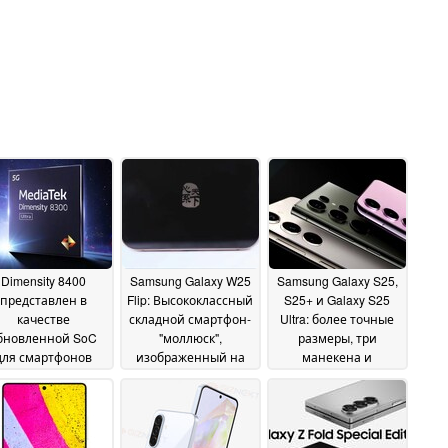
Dimensity 8400
Samsung Galaxy W25
Samsung Galaxy S25,
представлен в
Flip: Высококлассный
S25+ и Galaxy S25
качестве
складной смартфон-
Ultra: более точные
бновленной SoC
"моллюск",
размеры, три
для смартфонов
изображенный на
манекена и
среднего класса
новой утечке
множество
21
следующего
защитных экранов
October 2024
21
коления Android
01
October 2024
November 2024