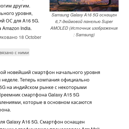
ногим другим.
льного уровня,
Samsung Galaxy A16 5G оснащен
й ОС для A16 5G.
6,7-дюймовой панелью Super
 Amazon India.
AMOLED (Источник изображения
: Samsung)
иковано
18 October
связано с ними
вой новейший смартфон начального уровня
 неделе. Теперь компания официально
 5G на индийском рынке с некоторыми
реемник смартфона Galaxy A15 5G
лениями, которые в основном касаются
фона.
для Galaxy A16 5G. Смартфон оснащен