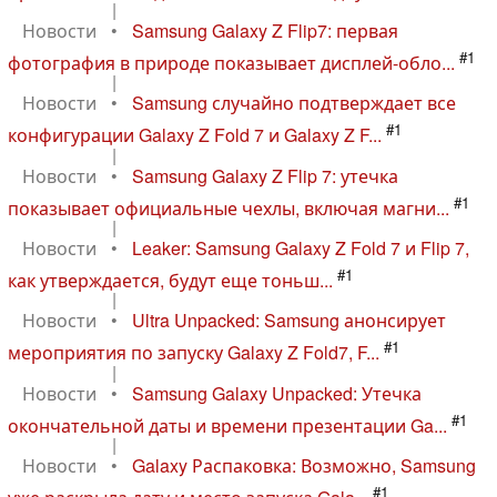
|
Новости
•
Samsung Galaxy Z Flip7: первая
#1
фотография в природе показывает дисплей-обло...
|
Новости
•
Samsung случайно подтверждает все
#1
конфигурации Galaxy Z Fold 7 и Galaxy Z F...
|
Новости
•
Samsung Galaxy Z Flip 7: утечка
#1
показывает официальные чехлы, включая магни...
|
Новости
•
Leaker: Samsung Galaxy Z Fold 7 и Flip 7,
#1
как утверждается, будут еще тоньш...
|
Новости
•
Ultra Unpacked: Samsung анонсирует
#1
мероприятия по запуску Galaxy Z Fold7, F...
|
Новости
•
Samsung Galaxy Unpacked: Утечка
#1
окончательной даты и времени презентации Ga...
|
Новости
•
Galaxy Распаковка: Возможно, Samsung
#1