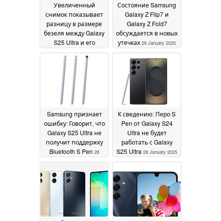
Увеличенный
Состояние Samsung
снимок показывает
Galaxy Z Flip7 и
разницу в размере
Galaxy Z Fold7
безеля между Galaxy
обсуждается в новых
S25 Ultra и его
утечках
29 January 2025
предшественником
29 January 2025
Samsung признает
К сведению: Перо S
ошибку: Говорит, что
Pen от Galaxy S24
Galaxy S25 Ultra не
Ultra не будет
получит поддержку
работать с Galaxy
Bluetooth S Pen
S25 Ultra
28
28 January 2025
January 2025