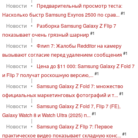
Новости
•
Предварительный просмотр теста:
#1
Насколько быстр Samsung Exynos 2500 по срав...
|
Новости
•
Разборка Samsung Galaxy Z Flip 7
#1
показывает очень грязный шарнир
|
Новости
•
Флип 7: Жалобы Redditor на камеру
#1
вызывают согласие перед удалением сообщения
|
Новости
•
Цена до $11 000: Samsung Galaxy Z Fold 7
#1
и Flip 7 получат роскошную версию,...
|
Новости
•
Samsung Galaxy Z Fold 7: множество
#1
официальных маркетинговых фотографий и т...
|
Новости
•
Samsung Galaxy Z Fold 7, Flip 7 (FE),
#1
Galaxy Watch 8 и Watch Ultra (2025) п...
|
Новости
•
Samsung Galaxy Z Flip 7: Первое
#1
практическое видео показывает складную конс...