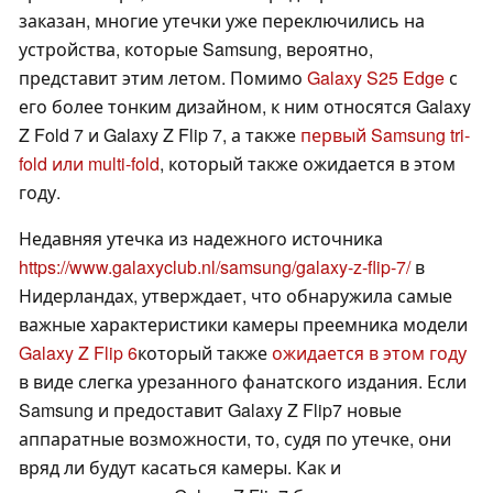
заказан, многие утечки уже переключились на
устройства, которые Samsung, вероятно,
представит этим летом. Помимо
Galaxy S25 Edge
с
его более тонким дизайном, к ним относятся Galaxy
Z Fold 7 и Galaxy Z Flip 7, а также
первый Samsung tri-
fold или multi-fold
, который также ожидается в этом
году.
Недавняя утечка из надежного источника
https://www.galaxyclub.nl/samsung/galaxy-z-flip-7/
в
Нидерландах, утверждает, что обнаружила самые
важные характеристики камеры преемника модели
Galaxy Z Flip 6
который также
ожидается в этом году
в виде слегка урезанного фанатского издания. Если
Samsung и предоставит Galaxy Z Flip7 новые
аппаратные возможности, то, судя по утечке, они
вряд ли будут касаться камеры. Как и