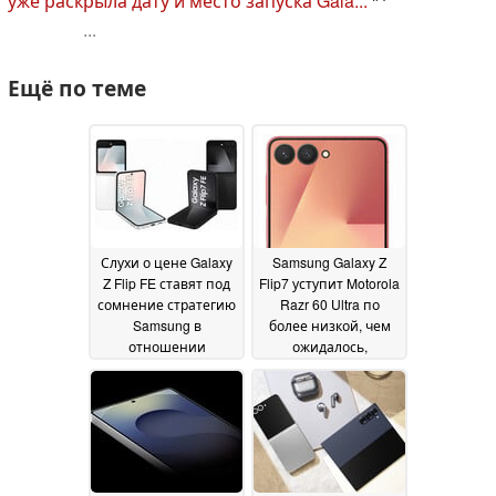
уже раскрыла дату и место запуска Gala...
...
Ещё по теме
Слухи о цене Galaxy
Samsung Galaxy Z
Z Flip FE ставят под
Flip7 уступит Motorola
сомнение стратегию
Razr 60 Ultra по
Samsung в
более низкой, чем
отношении
ожидалось,
складных устройств
стартовой цене
26
за несколько дней до
June 2025
выхода
29 June 2025