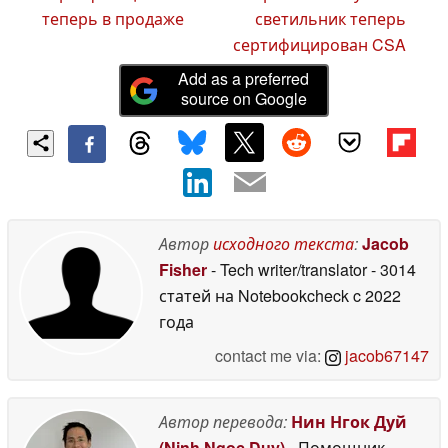
теперь в продаже
светильник теперь
сертифицирован CSA
Add as a preferred
source on Google
Автор
исходного текста
:
Jacob
Fisher
- Tech writer/translator
- 3014
статей на Notebookcheck
c 2022
года
contact me via:
jacob67147
Автор перевода:
Нин Нгок Дуй
(Ninh Ngoc Duy)
- Помощник