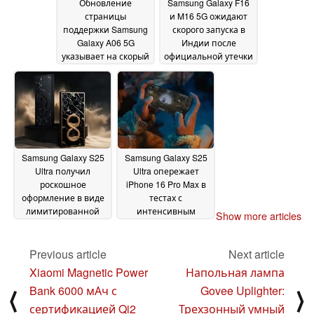
Обновление
Samsung Galaxy F16
страницы
и M16 5G ожидают
поддержки Samsung
скорого запуска в
Galaxy A06 5G
Индии после
указывает на скорый
официальной утечки
запуск в Индии
информации
28
28
January 2025
January 2025
Samsung Galaxy S25
Samsung Galaxy S25
Ultra получил
Ultra опережает
роскошное
iPhone 16 Pro Max в
оформление в виде
тестах с
лимитированной
интенсивным
Show more articles
модели с
использованием
изумрудами и 24-
GPU примерно на
каратным золотом
36%
Previous article
Next article
28
26 January 2025
January 2025
Xiaomi Magnetic Power
Напольная лампа
Bank 6000 мАч с
Govee Uplighter:
⟨
⟩
сертификацией Qi2
Трехзонный умный