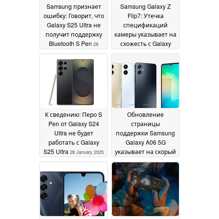
Samsung признает
Samsung Galaxy Z
ошибку: Говорит, что
Flip7: Утечка
Galaxy S25 Ultra не
спецификаций
получит поддержку
камеры указывает на
Bluetooth S Pen
схожесть с Galaxy
28
S25
January 2025
28 January 2025
К сведению: Перо S
Обновление
Pen от Galaxy S24
страницы
Ultra не будет
поддержки Samsung
работать с Galaxy
Galaxy A06 5G
S25 Ultra
указывает на скорый
28 January 2025
запуск в Индии
28
January 2025