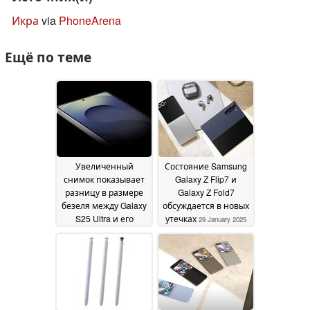
Икра
via
PhoneArena
Ещё по теме
Увеличенный
Состояние Samsung
снимок показывает
Galaxy Z Flip7 и
разницу в размере
Galaxy Z Fold7
безеля между Galaxy
обсуждается в новых
S25 Ultra и его
утечках
29 January 2025
предшественником
29 January 2025