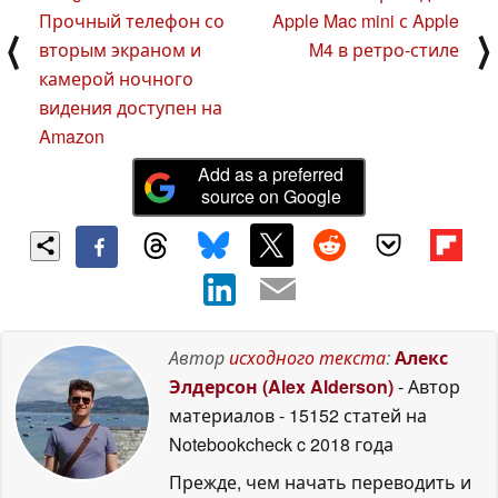
Прочный телефон со
Apple Mac mini с Apple
⟨
⟩
вторым экраном и
M4 в ретро-стиле
камерой ночного
видения доступен на
Amazon
Add as a preferred
source on Google
Автор
исходного текста
:
Алекс
Элдерсон (Alex Alderson)
- Автор
материалов
- 15152 статей на
Notebookcheck
c 2018 года
Прежде, чем начать переводить и