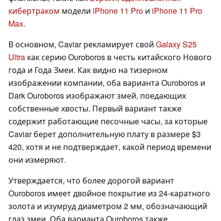
кибертраком
модели
iPhone 11 Pro
и
iPhone 11 Pro
Max
.
В основном, Caviar рекламирует свой
Galaxy S25
Ultra
как серию Ouroboros в честь китайского Нового
года и Года Змеи. Как видно на тизерном
изображении компании, оба варианта Ouroboros и
Dark Ouroboros изображают змей, поедающих
собственные хвосты. Первый вариант также
содержит работающие песочные часы, за которые
Caviar берет дополнительную плату в размере $3
420, хотя и не подтверждает, какой период времени
они измеряют.
Утверждается, что более дорогой вариант
Ouroboros имеет двойное покрытие из 24-каратного
золота и изумруд диаметром 2 мм, обозначающий
глаз змеи. Оба варианта Ouroboros также