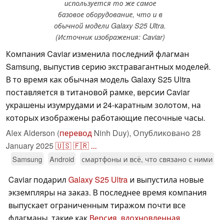
используется то же самое
базовое оборудование, что и в
обычной модели Galaxy S25 Ultra.
(Источник изображения: Caviar)
Компания Caviar изменила последний флагман
Samsung, выпустив серию экстравагантных моделей.
В то время как обычная модель Galaxy S25 Ultra
поставляется в титановой рамке, версии Caviar
украшены изумрудами и 24-каратным золотом, на
которых изображены работающие песочные часы.
Alex Alderson (
перевод
Ninh Duy),
Опубликовано
28
January 2025
🇺🇸
🇫🇷
...
Samsung
Android
смартфоны и всё, что связано с ними
Caviar подарил
Galaxy S25 Ultra
и выпустила новые
экземпляры на заказ. В последнее время компания
выпускает ограниченным тиражом почти все
флагманы, такие как
Версия, вдохновленная