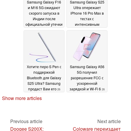
Samsung Galaxy F16
Samsung Galaxy S25
и M16 5G ожидают
Ultra опережает
скорого запуска в
iPhone 16 Pro Max в
Индии после
тестах с
официальной утечки
интенсивным
информации
использованием
28
GPU примерно на
January 2025
36%
26 January 2025
Хотите перо S Pen с
Samsung Galaxy A56
поддержкой
5G получил
Bluetooth для Galaxy
разрешение FCC с
S25 Ultra? Samsung
ускоренной
продаст Вам его
зарядкой и Wi-Fi 6
26
26
January 2025
January 2025
Show more articles
Previous article
Next article
Doogee S200X:
Coloware переиздает