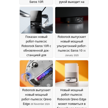
Saros 10R
рукой выходит на
раскрывают цену
мировые рынки
25
06
January 2025
January 2025
Показан новый
Roborock выпускает
робот-пылесос
новый мощный
Roborock Saros 10R с
ультратонкий робот-
обновленной док-
пылесос Saros 10
06
станцией для
January 2025
самоочистки
06 January
2025
Roborock выпускает
Новый мощный
новый мощный
робот-пылесос
робот-пылесос Qrevo
Roborock Qrevo Edge
Edge
может появиться в
28 November 2024