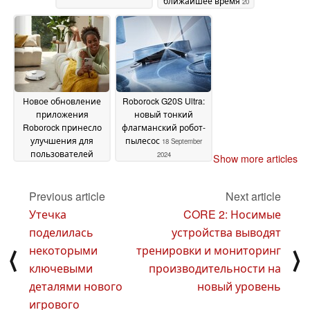
ближайшее время
20
November 2024
Новое обновление
Roborock G20S Ultra:
приложения
новый тонкий
Roborock принесло
флагманский робот-
улучшения для
пылесос
18 September
пользователей
2024
Show more articles
роботов-пылесосов
04 November 2024
Previous article
Next article
Утечка
CORE 2: Носимые
поделилась
устройства выводят
некоторыми
тренировки и мониторинг
⟨
⟩
ключевыми
производительности на
деталями нового
новый уровень
игрового