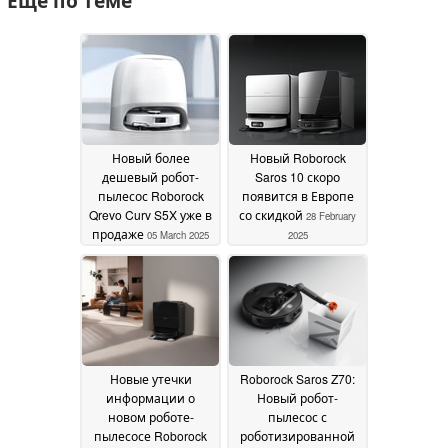
Ещё по теме
Новый более
Новый Roborock
дешевый робот-
Saros 10 скоро
пылесос Roborock
появится в Европе
Qrevo Curv S5X уже в
со скидкой
28 February
продаже
05 March 2025
2025
Новые утечки
Roborock Saros Z70:
информации о
Новый робот-
новом роботе-
пылесос с
пылесосе Roborock
роботизированной