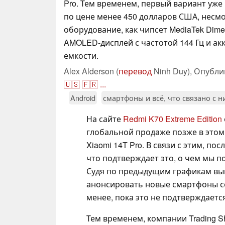
Pro. Тем временем, первый вариант уж
по цене менее 450 долларов США, несмо
оборудование, как чипсет MediaTek Dimen
AMOLED-дисплей с частотой 144 Гц и а
емкости.
Alex Alderson (
перевод
Ninh Duy),
Опубли
🇺🇸
🇫🇷
...
Android
смартфоны и всё, что связано с 
На сайте
Redmi K70 Extreme Edition
глобальной продаже позже в этом
Xiaomi 14T Pro. В связи с этим, п
что подтверждает это, о чем мы 
Судя по предыдущим графикам выпу
анонсировать новые смартфоны сер
менее, пока это не подтверждается
Тем временем, компании Trading S