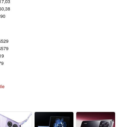
17,03
60,38
.90
$529
$579
19
79
le