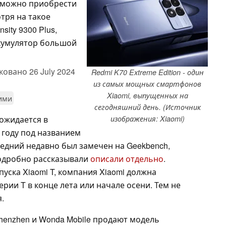
е можно приобрести
тря на такое
sity 9300 Plus,
ккумулятор большой
ковано
26 July 2024
Redmi K70 Extreme Edition - один
из самых мощных смартфонов
Xiaomi, выпущенных на
ними
сегодняшний день. (Источник
ожидается в
изображения: Xiaomi)
 году под названием
оследний недавно был замечен на Geekbench,
подробно рассказывали
описали отдельно
.
ска Xiaomi T, компания Xiaomi должна
ии T в конце лета или начале осени. Тем не
.
henzhen и Wonda Mobile продают модель