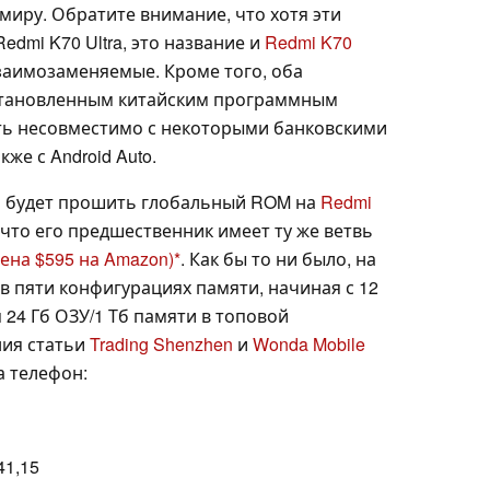
миру. Обратите внимание, что хотя эти
edmi K70 Ultra, это название и
Redmi K70
заимозаменяемые. Кроме того, оба
установленным китайским программным
ть несовместимо с некоторыми банковскими
кже с Android Auto.
о будет прошить глобальный ROM на
Redmi
 что его предшественник имеет ту же ветвь
цена $595 на Amazon)
. Как бы то ни было, на
в пяти конфигурациях памяти, начиная с 12
 24 Гб ОЗУ/1 Тб памяти в топовой
ния статьи
Trading Shenzhen
и
Wonda Mobile
 телефон:
41,15