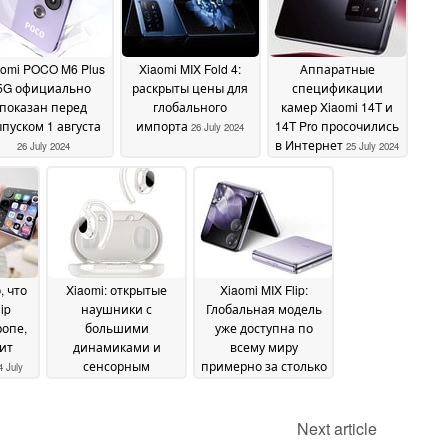
aomi POCO M6 Plus
Xiaomi MIX Fold 4:
Аппаратные
5G официально
раскрыты цены для
спецификации
показан перед
глобального
камер Xiaomi 14T и
пуском 1 августа
импорта
14T Pro просочились
26 July 2024
в Интернет
26 July 2024
25 July 2024
 что
Xiaomi: открытые
Xiaomi MIX Flip:
ip
наушники с
Глобальная модель
ропе,
большими
уже доступна по
ит
динамиками и
всему миру
сенсорным
примерно за столько
4 July
управлением стоят
же, сколько и
не более $20
конкурент Samsung
23 July
Galaxy Z Flip6
Next article
2024
22 July
2024