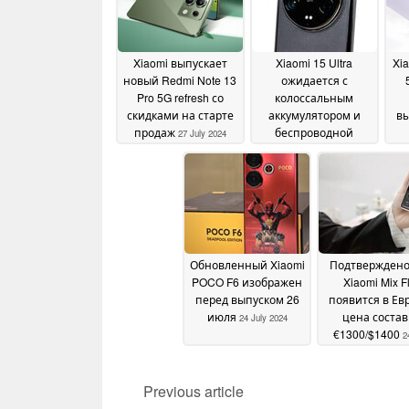
Xiaomi выпускает
Xiaomi 15 Ultra
Xi
новый Redmi Note 13
ожидается с
Pro 5G refresh со
колоссальным
скидками на старте
аккумулятором и
вы
продаж
беспроводной
27 July 2024
зарядкой
мощностью 80 Вт
26
July 2024
Обновленный Xiaomi
Подтверждено,
POCO F6 изображен
Xiaomi Mix Fl
перед выпуском 26
появится в Ев
июля
цена состав
24 July 2024
€1300/$1400
2
2024
Previous article