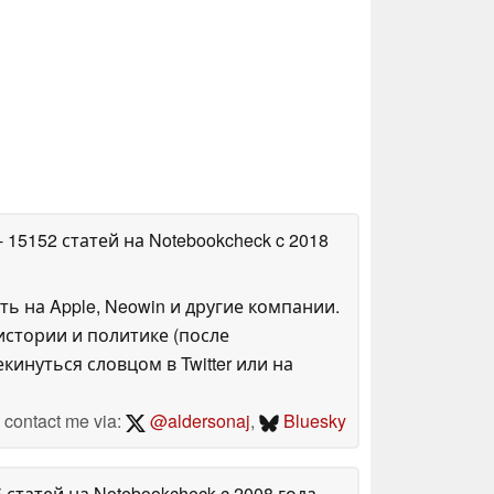
- 15152 статей на Notebookcheck
c 2018
ть на Apple, Neowin и другие компании.
стории и политике (после
инуться словцом в Twitter или на
contact me via:
@aldersonaj
,
Bluesky
5 статей на Notebookcheck
c 2008 года