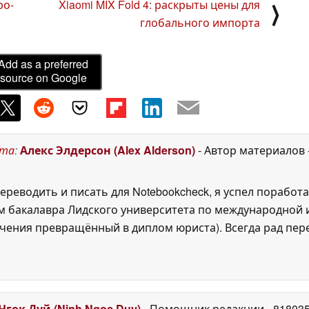
ро-
Xiaomi MIX Fold 4: раскрыты цены для
⟩
глобального импорта
Add as a preferred
source on Google
ста
:
Алекс Элдерсон (Alex Alderson)
- Автор материалов
ереводить и писать для Notebookcheck, я успел поработа
 бакалавра Лидского университета по международной и
ения превращённый в диплом юриста). Всегда рад перек
Нгок Дуй (Ninh Ngoc Duy)
- Помощник редакции
- 81803