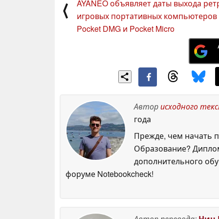
AYANEO объявляет даты выхода рет
⟨
игровых портативных компьютеров
Pocket DMG и Pocket Micro
Автор
исходного тек
года
Прежде, чем начать п
Образование? Диплом
дополнительного обуч
форуме Notebookcheck!
Автор перевода:
Нин 