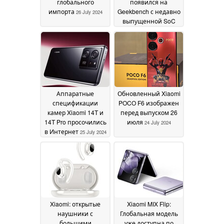
глобального
появился на
импорта
Geekbench с недавно
26 July 2024
выпущенной SoC
Dimensity
26 July 2024
Аппаратные
Обновленный Xiaomi
спецификации
POCO F6 изображен
камер Xiaomi 14T и
перед выпуском 26
14T Pro просочились
июля
24 July 2024
в Интернет
25 July 2024
Xiaomi: открытые
Xiaomi MIX Flip:
наушники с
Глобальная модель
большими
уже доступна по