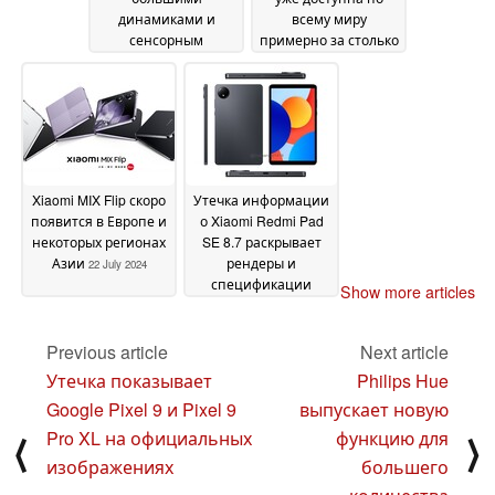
динамиками и
всему миру
сенсорным
примерно за столько
управлением стоят
же, сколько и
не более $20
конкурент Samsung
23 July
Galaxy Z Flip6
2024
22 July
2024
Xiaomi MIX Flip скоро
Утечка информации
появится в Европе и
о Xiaomi Redmi Pad
некоторых регионах
SE 8.7 раскрывает
Азии
рендеры и
22 July 2024
спецификации
Show more articles
предстоящего
бюджетного
планшета
Previous article
Next article
22 July 2024
Утечка показывает
Philips Hue
Google Pixel 9 и Pixel 9
выпускает новую
Pro XL на официальных
функцию для
⟨
⟩
изображениях
большего