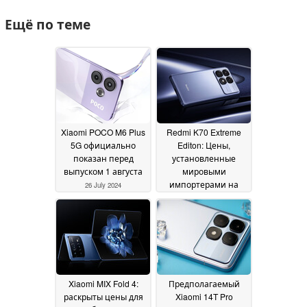
Ещё по теме
Xiaomi POCO M6 Plus
Redmi K70 Extreme
5G официально
Editon: Цены,
показан перед
установленные
выпуском 1 августа
мировыми
импортерами на
26 July 2024
последний
флагманский убийцу
Xiaomi
26 July 2024
Xiaomi MIX Fold 4:
Предполагаемый
раскрыты цены для
Xiaomi 14T Pro