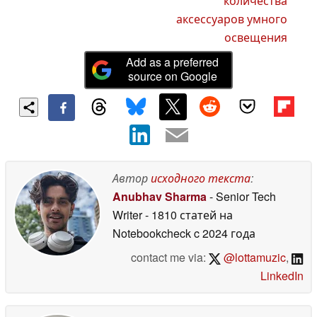
количества
аксессуаров умного
освещения
Add as a preferred
source on Google
Автор
исходного текста
:
Anubhav Sharma
- Senior Tech
Writer
- 1810 статей на
Notebookcheck
c 2024 года
contact me via:
@lottamuzic
,
LinkedIn