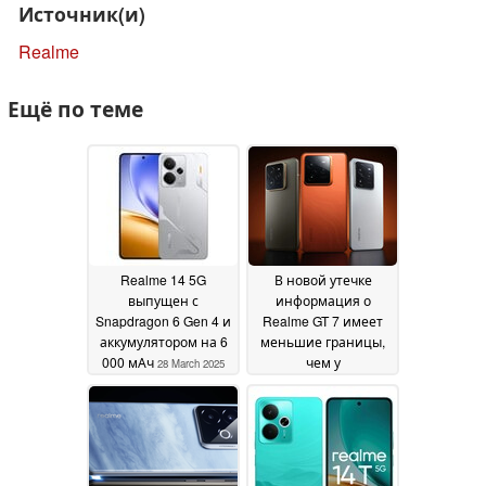
Источник(и)
Realme
Ещё по теме
Realme 14 5G
В новой утечке
выпущен с
информация о
Snapdragon 6 Gen 4 и
Realme GT 7 имеет
аккумулятором на 6
меньшие границы,
000 мАч
чем у
28 March 2025
конкурирующего
iPhone
28 March 2025