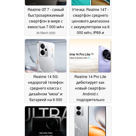
Realme GT 7 - самый
Утечка: Realme 14T -
быстрозаряжаемый
смартфон среднего
смартфон в мире с
ценового диапазона
емкостью 7 000 мАч
с аккумулятором на 6
000 мАч, IP69 и
26 March 2025
AMOLED-дисплеем с
частотой 120 Гц
25
March 2025
Realme 14 5G:
Realme 14 Pro Lite
недорогой телефон
дебютирует как
среднего класса с
новый смартфон
дизайном "меха" и
Android с
батареей на 6 000
подозрительно
мАч выходит в
знакомыми
продажу в
характеристиками
05
ближайшее время
15
March 2025
March 2025