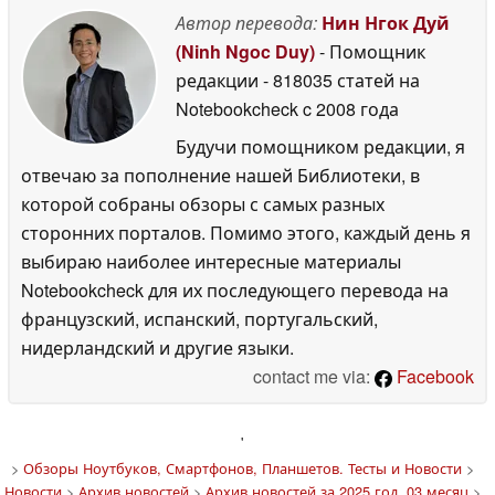
Автор перевода:
Нин Нгок Дуй
(Ninh Ngoc Duy)
- Помощник
редакции
- 818035 статей на
Notebookcheck
c 2008 года
Будучи помощником редакции, я
отвечаю за пополнение нашей Библиотеки, в
которой собраны обзоры с самых разных
сторонних порталов. Помимо этого, каждый день я
выбираю наиболее интересные материалы
Notebookcheck для их последующего перевода на
французский, испанский, португальский,
нидерландский и другие языки.
contact me via:
Facebook
'
>
Обзоры Ноутбуков, Смартфонов, Планшетов. Тесты и Новости
>
Новости
>
Архив новостей
>
Архив новостей за 2025 год, 03 месяц
>