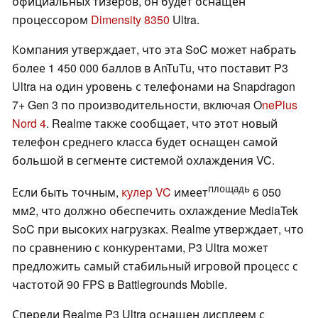
официальных тизеров, он будет оснащен
процессором
Dimensity 8350
Ultra.
Компания утверждает, что эта SoC может набрать
более 1 450 000 баллов в AnTuTu, что поставит P3
Ultra на один уровень с телефонами на Snapdragon
7+ Gen 3 по производительности, включая O
nePlus
Nord 4
. Realme также сообщает, что этот новый
телефон среднего класса будет оснащен самой
большой в сегменте системой охлаждения VC.
площадь
Если быть точным,
кулер VC
имеет
6 050
мм2, что должно обеспечить охлаждение MediaTek
SoC при высоких нагрузках. Realme утверждает, что
по сравнению с конкурентами, P3 Ultra может
предложить самый стабильный игровой процесс с
частотой 90 FPS в Battlegrounds Mobile.
Спереди Realme P3 Ultra оснащен дисплеем с