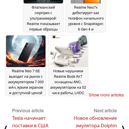
Флагманский
Realme Neo7x
сюрприз с
дебютирует как
ультракамерой:
телефон начального
Realme показывает
уровня с Snapdragon
первые образцы
6 Gen 4 и
фотографий и
аккумулятором на 6
подтверждает
000 мАч
26 February 2025
впечатляющие
характеристики
27
February 2025
Realme Neo 7 SE
Новые наушники
выходит на рынок с
Realme Buds Air7
аккумулятором 7 000
оснащены ANC,
мАч, ярким экраном
аккумулятором на 52
и доступной ценой
часа работы, LHDC
Show more articles
5.0 и
26 February 2025
водонепроницаемостью
IP55
Previous article
Next article
25 February 2025
Tesla начинает
Новое обновление
поставки в США
эмулятора Dolphin