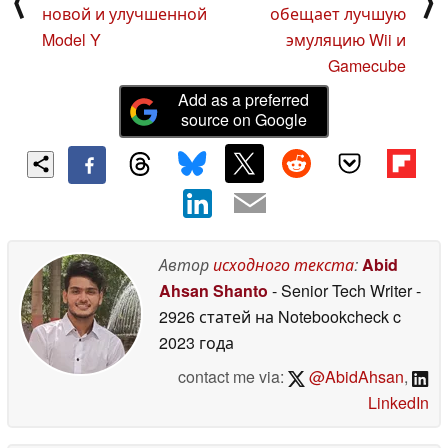
⟨
⟩
новой и улучшенной
обещает лучшую
Model Y
эмуляцию Wii и
Gamecube
Add as a preferred
source on Google
Автор
исходного текста
:
Abid
Ahsan Shanto
- Senior Tech Writer
-
2926 статей на Notebookcheck
c
2023 года
contact me via:
@AbidAhsan
,
LinkedIn