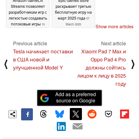
Amazon GameLift
Epic Games Store
Streams позволяет
раскрывает третью
разработчикам игр с
бесплатную игру на
легкостью создавать
март 2025 года
07
потоковые игры
10
March 2025
Show more articles
March 2025
Previous article
Next article
Tesla начинает поставки
Xiaomi Pad 7 Max и
в США новой и
Oppo Pad 4 Pro
⟨
⟩
улучшенной Model Y
должны сойтись
лицом к лицу в 2025
году
Add as a preferred
source on Google