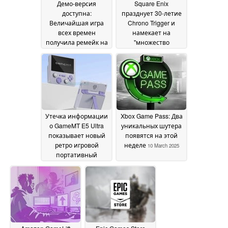
Демо-версия
Square Enix
доступна:
празднует 30-летие
Величайшая игра
Chrono Trigger и
всех времен
намекает на
получила ремейк на
"множество
движке Unreal Engine
проектов", которые
5
появятся в будущем
13 March 2025
12 March 2025
Утечка информации
Xbox Game Pass: Два
о GameMT E5 Ultra
уникальных шутера
показывает новый
появятся на этой
ретро игровой
неделе
10 March 2025
портативный
компьютер с
приземистым форм-
фактором
11 March 2025