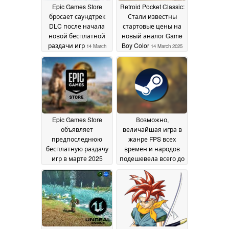
Epic Games Store
Retroid Pocket Classic:
бросает саундтрек
Стали известны
DLC после начала
стартовые цены на
новой бесплатной
новый аналог Game
раздачи игр
Boy Color
14 March
14 March 2025
2025
Epic Games Store
Возможно,
объявляет
величайшая игра в
предпоследнюю
жанре FPS всех
бесплатную раздачу
времен и народов
игр в марте 2025
подешевела всего до
года
$1,99 в рамках
14 March 2025
ограниченной
сделки в Steam
14
March 2025