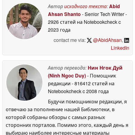
Автор
исходного текста
:
Abid
Ahsan Shanto
- Senior Tech Writer
-
2926 статей на Notebookcheck
c
2023 года
contact me via:
@AbidAhsan
,
LinkedIn
Автор перевода:
Нин Нгок Дуй
(Ninh Ngoc Duy)
- Помощник
редакции
- 816412 статей на
Notebookcheck
c 2008 года
Будучи помощником редакции, я
отвечаю за пополнение нашей Библиотеки, в
которой собраны обзоры с самых разных
сторонних порталов. Помимо этого, каждый день я
выбираю наиболее интересные материалы