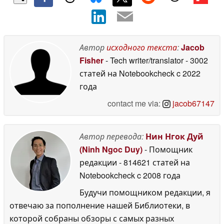
Автор
исходного текста
:
Jacob
Fisher
- Tech writer/translator
- 3002
статей на Notebookcheck
c 2022
года
contact me via:
jacob67147
Автор перевода:
Нин Нгок Дуй
(Ninh Ngoc Duy)
- Помощник
редакции
- 814621 статей на
Notebookcheck
c 2008 года
Будучи помощником редакции, я
отвечаю за пополнение нашей Библиотеки, в
которой собраны обзоры с самых разных