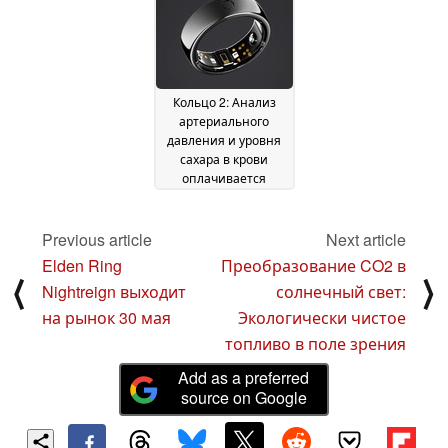
Кольцо 2: Анализ
артериального
давления и уровня
сахара в крови
оплачивается
дополнительно,
несмотря на
обещания
Previous article
Next article
отказаться от
Elden Ring
Преобразование CO2 в
абонентской платы
⟨
⟩
Nightreign выходит
солнечный свет:
04 August 2025
на рынок 30 мая
Экологически чистое
топливо в поле зрения
Add as a preferred
source on Google