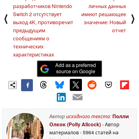
разработчиков Nintendo
личных данных
Switch 2 отсутствует
имеют решающее
⟨
⟩
выход 4K, противоречит
значение: Новый
предыдущим
отчет
сообщениям о
технических
характеристиках
Add as a preferred
source on Google
Автор
исходного текста
:
Полли
Олкок (Polly Allcock)
- Автор
материалов
- 5964 статей на