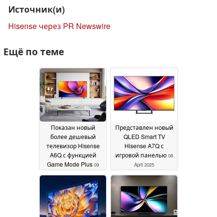
Источник(и)
Hisense через PR Newswire
Ещё по теме
Показан новый
Представлен новый
более дешевый
QLED Smart TV
телевизор Hisense
Hisense A7Q с
A6Q с функцией
игровой панелью
08
Game Mode Plus
09
April 2025
April 2025