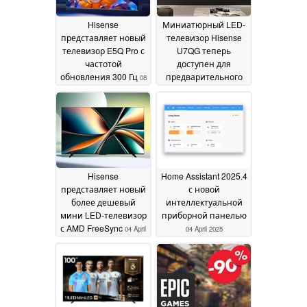
Hisense
Миниатюрный LED-
представляет новый
телевизор Hisense
телевизор E5Q Pro с
U7QG теперь
частотой
доступен для
обновления 300 Гц
предварительного
08
заказа
April 2025
08 April 2025
Hisense
Home Assistant 2025.4
представляет новый
с новой
более дешевый
интеллектуальной
мини LED-телевизор
приборной панелью
с AMD FreeSync
04 April
04 April 2025
2025