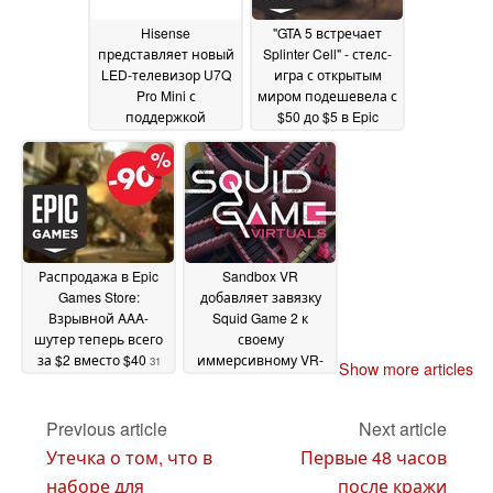
Hisense
"GTA 5 встречает
представляет новый
Splinter Cell" - стелс-
LED-телевизор U7Q
игра с открытым
Pro Mini с
миром подешевела с
поддержкой
$50 до $5 в Epic
технологии Matter
Games Store
04
01 April
April 2025
2025
Распродажа в Epic
Sandbox VR
Games Store:
добавляет завязку
Взрывной AAA-
Squid Game 2 к
шутер теперь всего
своему
за $2 вместо $40
иммерсивному VR-
31
Show more articles
игровому опыту для
March 2025
всего тела
31 March 2025
Previous article
Next article
Утечка о том, что в
Первые 48 часов
наборе для
после кражи