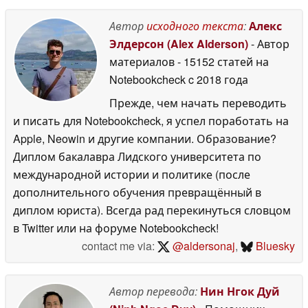
Автор
исходного текста
:
Алекс
Элдерсон (Alex Alderson)
- Автор
материалов
- 15152 статей на
Notebookcheck
c 2018 года
Прежде, чем начать переводить
и писать для Notebookcheck, я успел поработать на
Apple, Neowin и другие компании. Образование?
Диплом бакалавра Лидского университета по
международной истории и политике (после
дополнительного обучения превращённый в
диплом юриста). Всегда рад перекинуться словцом
в Twitter или на форуме Notebookcheck!
contact me via:
@aldersonaj
,
Bluesky
Автор перевода:
Нин Нгок Дуй