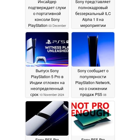
Инсайдер
Sony представляет
подтверждает слухи
полнокадровый
о портативной
беззеркальный ILC
консоли Sony
Alpha 1 II на
PlayStation
мероприятии
03 December
Creative Space NYC
2024
20
November 2024
Выпуск Sony
Sony сообщает о
PlayStation 5 Pro в
популярности
Индии отложен на
PlayStation Network,
неопределенный
но о снижении
срок
продаж PS5
10 November 2024
08
November 2024
Sony PS5 Pro
Sony PS5 Pro