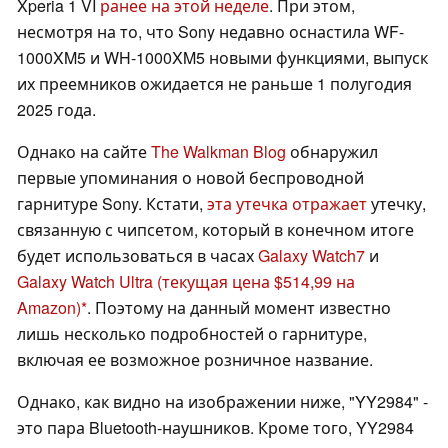
Xperia 1 VI
ранее на этой неделе
. При этом,
несмотря на то, что Sony недавно оснастила WF-
1000XM5 и WH-1000XM5 новыми функциями, выпуск
их преемников ожидается не раньше 1 полугодия
2025 года.
Однако на сайте
The Walkman Blog
обнаружил
первые упоминания о новой беспроводной
гарнитуре Sony. Кстати,
эта утечка отражает
утечку,
связанную с чипсетом, который в конечном итоге
будет использоваться в часах
Galaxy Watch7
и
Galaxy Watch Ultra
(текущая цена $514,99 на
Amazon)
. Поэтому на данный момент известно
лишь несколько подробностей о гарнитуре,
включая ее возможное розничное название.
Однако, как видно на изображении ниже, "YY2984" -
это пара Bluetooth-наушников. Кроме того, YY2984