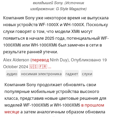
вкладышей Sony. (Источник
изображения: G Style Magazine)
Компания Sony уже некоторое время не выпускала
новых устройств WF-1000X и WH-1000X. Поскольку
слухи говорят о том, что модели XM6 могут
появиться в начале 2025 года, потенциальный WF-
1000XM6 или WH-1000XM6 был замечен в сети в
результате ранней утечки.
Alex Alderson (
перевод
Ninh Duy),
Опубликовано
19
October 2024
🇺🇸
🇫🇷
...
аудио
носимая электроника
гаджет
слухи
Компания Sony продолжает обновлять свои
популярные мобильные устройства высокого
класса, представив новые цветовые решения для
моделей WF-1000XM5 и WH-1000XM5
в прошлом
месяце
а затем аналогичным образом обновила