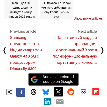
man 2 для ПК
5G показан в новой
подтвержден и
утечке с вибрациями
выйдет в конце
Sony Xperia
19 October
января 2025 года
19
2024
Show more articles
October 2024
Previous article
Next article
Samsung
Талантливый моддер
представляет в
превращает
⟨
⟩
Индии смартфон
оригинальный Xbox в
Galaxy A16 5G с
полнофункциональную
процессором
портативную консоль
Dimensity 6300
Add as a preferred
source on Google