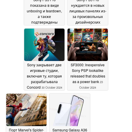
показана в виде
нуждается в новых
unboxing и teardown,
лицевых панелях из-
а также
за произвольных
подтверждены
дизайнерских
обновления для
решений - мнение
более чем 50 игр
Dbrand
05
01 November 2024
November 2024
Sony закрывает две
SF3000: Inexpensive
игровые студии,
Sony PSP lookalike
включая ту, которая
released that doubles
разрабатывала
as a power bank
23
Concord
30 October 2024
October 2024
Порт Marvel's Spider-
Samsung Galaxy A36