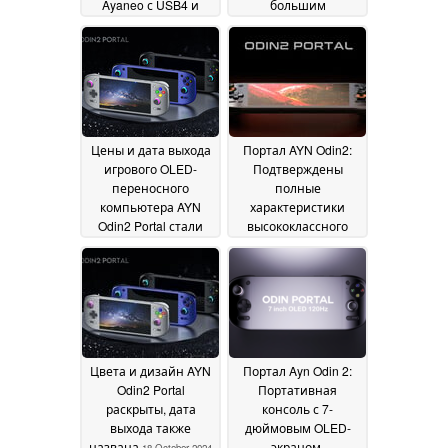
Ayaneo с USB4 и
большим
OCuLink выпущена
аккумулятором и
по более низкой,
дисплеем 120 Гц по
чем ожидалось, цене
цене $299
23 October
24 October 2024
2024
Цены и дата выхода
Портал AYN Odin2:
игрового OLED-
Подтверждены
переносного
полные
компьютера AYN
характеристики
Odin2 Portal стали
высококлассного
официальными
игрового
22
портативного
October 2024
компьютера Android
незадолго до выхода
21 October 2024
Цвета и дизайн AYN
Портал Ayn Odin 2:
Odin2 Portal
Портативная
раскрыты, дата
консоль с 7-
выхода также
дюймовым OLED-
названа
экраном,
18 October 2024