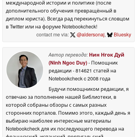
международной истории и политике (после
дополнительного обучения превращённый в
диплом юриста). Всегда рад перекинуться словцом
в Twitter или на форуме Notebookcheck!
contact me via:
@aldersonaj
,
Bluesky
Автор перевода:
Нин Нгок Дуй
(Ninh Ngoc Duy)
- Помощник
редакции
- 814621 статей на
Notebookcheck
c 2008 года
Будучи помощником редакции, я
отвечаю за пополнение нашей Библиотеки, в
которой собраны обзоры с самых разных
сторонних порталов. Помимо этого, каждый день я
выбираю наиболее интересные материалы
Notebookcheck для их последующего перевода на
французский, испанский, португальский,