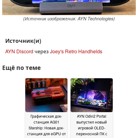
(Источник изображения: AYN Technologies)
Источник(и)
AYN Discord
через
Joey's Retro Handhelds
Ещё по теме
Графическая док-
AYN Odin2 Portal
станция AG01
выпустил новый
Starship: Новая док-
игровой OLED-
станция для eGPU от
переносной ПК с