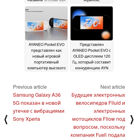
размещенная на
Indiegogo
15 October
2024
AYANEO Pocket EVO
Представлен
представлен как
AYANEO Pocket EVO с
новый игровой
OLED-дисплеем 120
портативный
Гц, который составит
компьютер высокого
конкуренцию AYN
класса Android с
Odin2 и другим
большей
Android ретро-
мощностью, чем AYN
игровым
Previous article
Next article
Odin2 или Odin2 Mini
портативным
Samsung Galaxy A36
Будущее электронных
устройствам
11 July 2024
06 July
5G показан в новой
велосипедов Flluid и
2024
утечке с вибрациями
электронных
⟨
⟩
Sony Xperia
мотоциклов Fllow под
вопросом, поскольку
компания Fuell подала