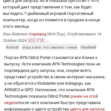
цвета для запуска, но и показала прототип с ЧПУ,
который дает представление о том, как будет
выглядеть 7-дюймовый игровой портативный
компьютер, когда он появится в продаже в конце
этого месяца.
Alex Alderson (
перевод
Ninh Duy),
Опубликовано
19
October 2024
🇺🇸
🇫🇷
...
Android
игры и всё, что связано с ними
Handheld
Портал AYN Odin2 Portal становится все ближе к
выпуску. Хотя компания AYN Technologies пока не
подтвердила дату запуска, она, скорее всего,
представит устройство в своем интернет-магазине,
а не обратится к Kickstarter или Indiegogo, как
AYANEO и GPD. Напомним, что компания AYN
Technologies показала Odin2 Portal
ранее на этой
неделе
после чего компания быстро представила
информацию о цвете устройства
цвета для запуска
.