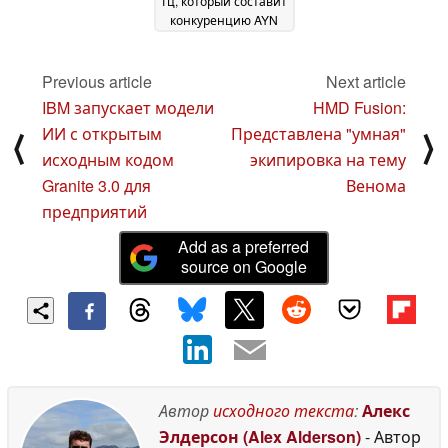
Гц, который составит
конкуренцию AYN
Odin2 и другим
Android ретро-
игровым
Previous article
Next article
портативным
IBM запускает модели
HMD Fusion:
устройствам
06 July
ИИ с открытым
Представлена "умная"
⟨
⟩
2024
исходным кодом
экипировка на тему
Granite 3.0 для
Венома
предприятий
Add as a preferred
source on Google
Автор
исходного текста
:
Алекс
Элдерсон (Alex Alderson)
- Автор