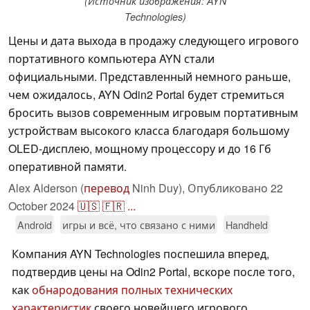
(Источник изображения: AYN
Technologies)
Цены и дата выхода в продажу следующего игрового
портативного компьютера AYN стали
официальными. Представленный немного раньше,
чем ожидалось, AYN Odin2 Portal будет стремиться
бросить вызов современным игровым портативным
устройствам высокого класса благодаря большому
OLED-дисплею, мощному процессору и до 16 Гб
оперативной памяти.
Alex Alderson (
перевод
Ninh Duy),
Опубликовано
22
October 2024
🇺🇸
🇫🇷
...
Android
игры и всё, что связано с ними
Handheld
Компания AYN Technologies поспешила вперед,
подтвердив цены на Odin2 Portal, вскоре после того,
как
обнародования полных технических
характеристик
своего новейшего игрового