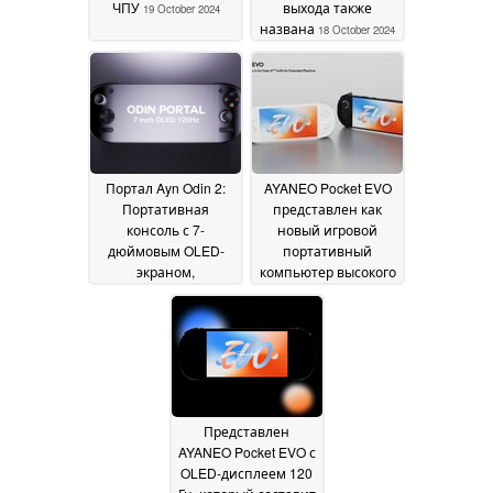
ЧПУ
выхода также
19 October 2024
названа
18 October 2024
Портал Ayn Odin 2:
AYANEO Pocket EVO
Портативная
представлен как
консоль с 7-
новый игровой
дюймовым OLED-
портативный
экраном,
компьютер высокого
размещенная на
класса Android с
Indiegogo
большей
15 October
мощностью, чем AYN
2024
Odin2 или Odin2 Mini
11 July 2024
Представлен
AYANEO Pocket EVO с
OLED-дисплеем 120