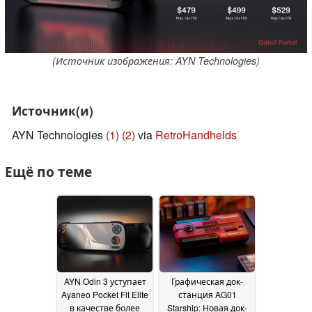
(Источник изображения: AYN Technologies)
Источник(и)
AYN Technologies
(1)
(2)
via
RetroHandhelds
Ещё по теме
AYN Odin 3 уступает
Графическая док-
Ayaneo Pocket Fit Elite
станция AG01
в качестве более
Starship: Новая док-