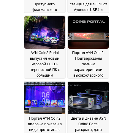
доступного
станция для eGPU от
флагманского
Ayaneo с USB4 и
игрового
OCuLink выпущена
портативного
по более низкой,
устройства
чем ожидалось, цене
06 September
2025
24 October 2024
AYN Odin2 Portal
Портал AYN Odin2:
выпустил новый
Подтверждены
игровой OLED-
полные
переносной ПК с
характеристики
большим
высококлассного
аккумулятором и
игрового
дисплеем 120 Гц по
портативного
цене $299
компьютера Android
23 October
незадолго до выхода
2024
21 October 2024
Портал AYN Odin2
Цвета и дизайн AYN
впервые показан в
Odin2 Portal
виде прототипа с
раскрыты, дата