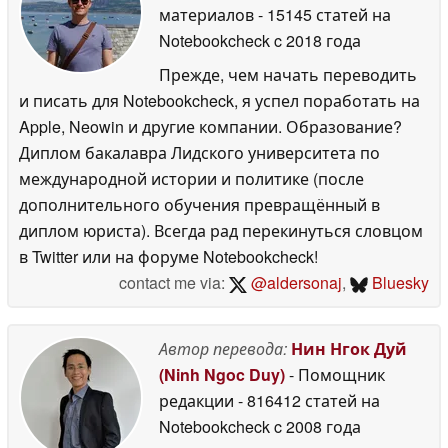
материалов
- 15145 статей на
Notebookcheck
c 2018 года
Прежде, чем начать переводить
и писать для Notebookcheck, я успел поработать на
Apple, Neowin и другие компании. Образование?
Диплом бакалавра Лидского университета по
международной истории и политике (после
дополнительного обучения превращённый в
диплом юриста). Всегда рад перекинуться словцом
в Twitter или на форуме Notebookcheck!
contact me via:
@aldersonaj
,
Bluesky
Автор перевода:
Нин Нгок Дуй
(Ninh Ngoc Duy)
- Помощник
редакции
- 816412 статей на
Notebookcheck
c 2008 года