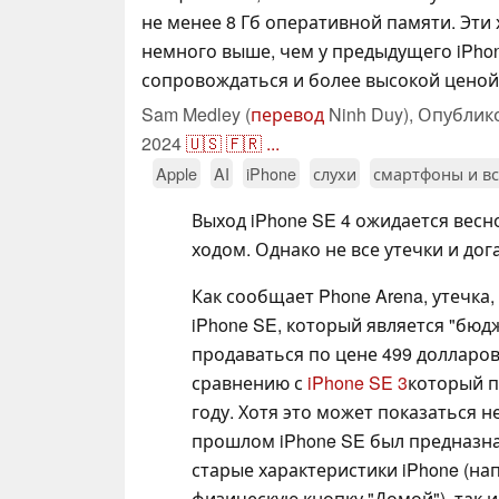
не менее 8 Гб оперативной памяти. Эти
немного выше, чем у предыдущего iPhon
сопровождаться и более высокой ценой
Sam Medley (
перевод
Ninh Duy),
Опублик
2024
🇺🇸
🇫🇷
...
Apple
AI
iPhone
слухи
смартфоны и вс
Выход iPhone SE 4 ожидается весн
ходом. Однако не все утечки и до
Как сообщает Phone Arena, утечка,
iPhone SE, который является "бю
продаваться по цене 499 долларов
сравнению с
iPhone SE 3
который п
году. Хотя это может показаться не
прошлом iPhone SE был предназнач
старые характеристики iPhone (н
физическую кнопку "Домой"), так и 