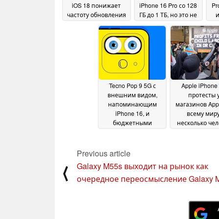
iOS 18 понижает
iPhone 16 Pro со 128
Pr
частоту обновления
ГБ до 1 ТБ, но это не
и
iPhone до 80 Гц
тот проект, который
зап
26
стоит пробовать в
September 2024
домашних условиях
ца
24 September 2024
Tecno Pop 9 5G с
Apple iPhone 
внешним видом,
протесты 
напоминающим
магазинов App
iPhone 16, и
всему миру
бюджетными
несколько чел
характеристиками
арестован
23
September 2024
September 202
Previous article
Galaxy M55s выходит на рынок как
⟨
очередное переосмысление Galaxy 