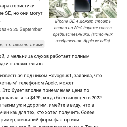
 характеристики
e SE, но они могут
.
IPhone SE 4 может стоить
почти на 20% дороже своего
овано
25 September
предшественника. (Источник
изображения: Apple w/ edits)
ё, что связано с ними
ой, и мельница слухов работает полным
гадки положительны.
 известная под ником Revegnus1, заявила, что
джетным" телефоном Apple, может
. Это будет вполне приемлемая цена по
родавался за $429, когда был выпущен в 2022
 таким уж и дорогим, имейте в виду, что в
ен как для тех, кто хотел получить более
апример, меньший форм-фактор или
для тех, кто был чувствителен к цене. Таким