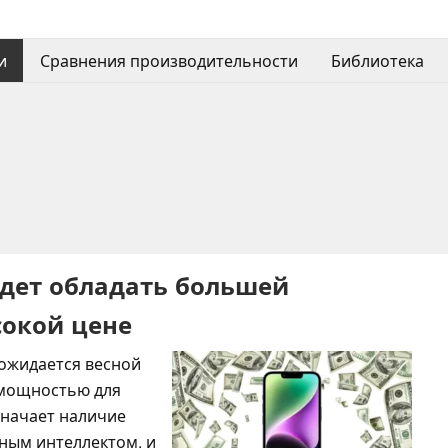
и
Сравнения производительности
Библиотека
будет обладать большей
сокой цене
о ожидается весной
 мощностью для
означает наличие
ным интеллектом, и