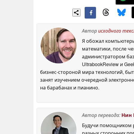
Автор
исходного тек
Я обожал компьютеры 
математики, после че
администратором баз 
UltrabookReview и Ge
бизнес-стороной мира технологий, быть 
занят изучением очередной электронно
на барабанах и пианино.
Автор перевода:
Нин 
Будучи помощником р
разных сторонних по