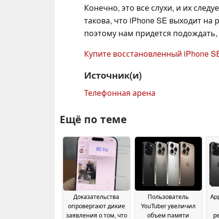
Конечно, это все слухи, и их след
такова, что iPhone SE выходит на 
поэтому нам придется подождать, ч
Купите восстановленный iPhone SE
Источник(и)
Телефонная арена
Ещё по теме
Доказательства
Пользователь
Ap
опровергают дикие
YouTuber увеличил
заявления о том, что
объем памяти
р