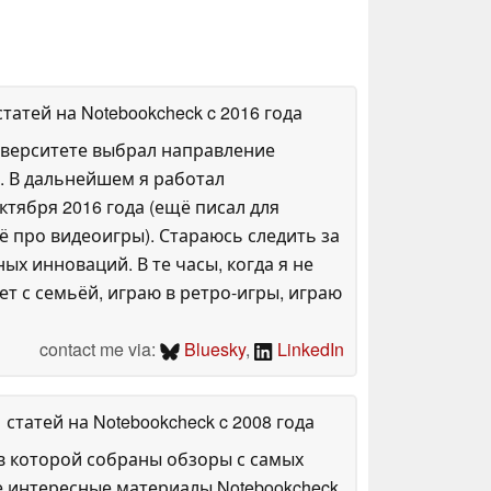
 статей на Notebookcheck
c 2016 года
ниверситете выбрал направление
и. В дальнейшем я работал
ктября 2016 года (ещё писал для
ё про видеоигры). Стараюсь следить за
ых инноваций. В те часы, когда я не
т с семьёй, играю в ретро-игры, играю
contact me via:
Bluesky
,
LinkedIn
1 статей на Notebookcheck
c 2008 года
в которой собраны обзоры с самых
е интересные материалы Notebookcheck