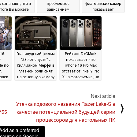
o означают, что в
проблемах с
флагманских камер
тоге Вы можете
зависанием
показывает
латить $750 даже
сенсорного экрана,
интересные
за крошечную
возможно,
результаты
23
рапину
связанных с
23 September
September 2024
чувствительностью к
2024
отклонению ладони
23 September 2024
16:
Голливудский фильм
Рейтинг DxOMark
у
"28 лет спустя" с
показывает, что
le по
Киллианом Мерфи в
iPhone 16 Pro Max
,
главной роли снят
отстает от Pixel 9 Pro
овек
на основную камеру
XL в фотосъемке, но
ы
iPhone 15 Pro Max
лидирует в
23
22
видеосъемке
4
September 2024
22
Next article
September 2024
Утечка кодового названия Razer Lake-S в
⟩
M55
качестве потенциальной будущей серии
процессоров для настольных ПК
Add as a preferred
source on Google