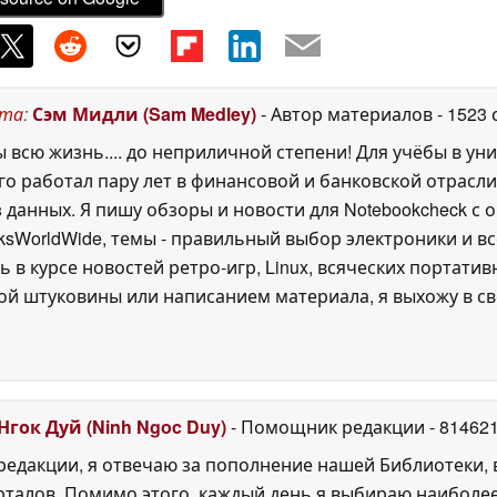
ста
:
Сэм Мидли (Sam Medley)
- Автор материалов
- 1523
всю жизнь.... до неприличной степени! Для учёбы в у
го работал пару лет в финансовой и банковской отрасл
данных. Я пишу обзоры и новости для Notebookcheck с о
eksWorldWide, темы - правильный выбор электроники и вс
в курсе новостей ретро-игр, Linux, всяческих портативн
й штуковины или написанием материала, я выхожу в све
Нгок Дуй (Ninh Ngoc Duy)
- Помощник редакции
- 81462
едакции, я отвечаю за пополнение нашей Библиотеки, 
рталов. Помимо этого, каждый день я выбираю наиболе