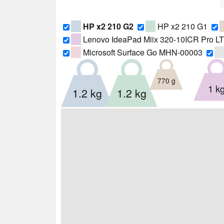
HP x2 210 G2
HP x2 210 G1
Lenovo IdeaPad Miix 320-10ICR Pro L
Microsoft Surface Go MHN-00003
770 g
1 k
1.2 kg
1.2 kg