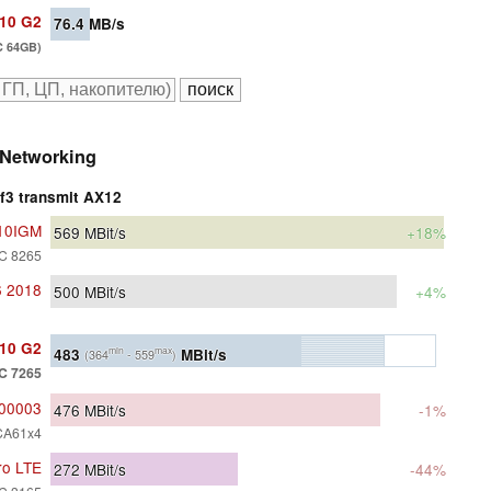
210 G2
76.4
MB/s
C 64GB)
Networking
rf3 transmit AX12
-10IGM
569
MBit/s
+18%
AC 8265
6 2018
500
MBit/s
+4%
210 G2
483
MBit/s
min
max
(364
- 559
)
AC 7265
-00003
476
MBit/s
-1%
CA61x4
ro LTE
272
MBit/s
-44%