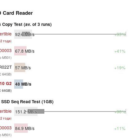
 Card Reader
Copy Test (av. of 3 runs)
rtible
92.6
MB/s
+93%
 2 года
)
-00003
67.8
MB/s
+41%
ro M501)
GR022T
57
MB/s
+19%
XC 64GB)
210 G2
48
MB/s
C 64GB)
SSD Seq Read Test (1GB)
rtible
151.2
MB/s
+98%
 2 года
)
-00003
84.9
MB/s
+11%
ro M501)