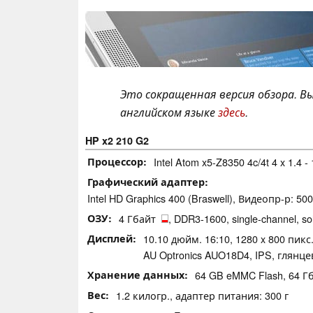
Это сокращенная версия обзора. 
английском языке
здесь
.
HP x2 210 G2
Процессор
Intel Atom x5-Z8350 4c/4t 4 x 1.4 - 
Графический адаптер
Intel HD Graphics 400 (Braswell), Видеопр-р: 500
ОЗУ
4 Гбайт
, DDR3-1600, single-channel, so
Дисплей
10.10 дюйм. 16:10, 1280 x 800 пикс. 
AU Optronics AUO18D4, IPS, глянц
Хранение данных
64 GB eMMC Flash, 64 
Вес
1.2 килогр., адаптер питания: 300 г