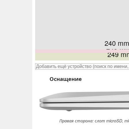
240 m
259 
245 m
264
250 m
265
249 m
Оснащение
Правая сторона: слот microSD, mic