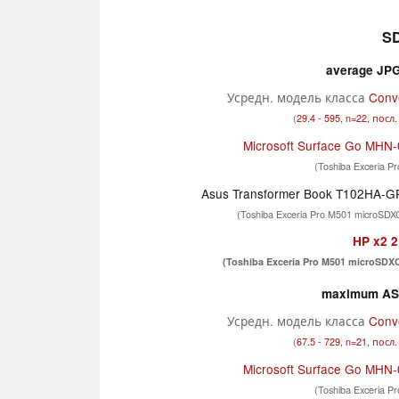
SD
average JPG 
Усредн. модель класса
Conve
(
29.4 - 595, n=22, посл.
Microsoft Surface Go MHN
(Toshiba Exceria P
Asus Transformer Book T102HA-
(Toshiba Exceria Pro M501 microSD
HP x2 
(Toshiba Exceria Pro M501 microSDX
maximum AS 
Усредн. модель класса
Conve
(
67.5 - 729, n=21, посл.
Microsoft Surface Go MHN
(Toshiba Exceria P