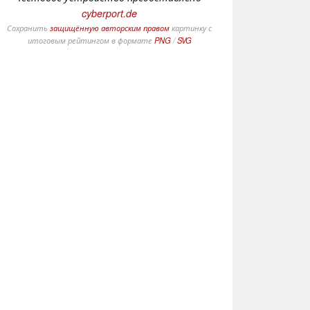
cyberport.de
Сохранить
защищённую авторским правом
картинку с
итоговым рейтингом в формате
PNG
/
SVG