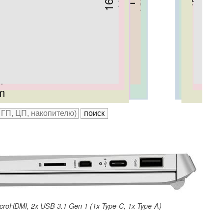
m
mm
m
 mm
m
 mm
m
roHDMI, 2x USB 3.1 Gen 1 (1x Type-C, 1x Type-A)