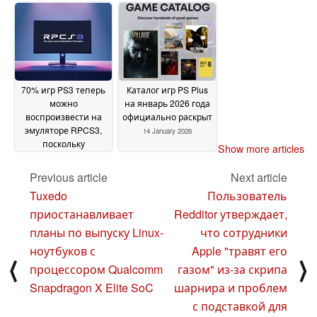
на Super Slim с
February 2026
помощью Raspberry
Pi Pico
25 January 2026
70% игр PS3 теперь
Каталог игр PS Plus
можно
на январь 2026 года
воспроизвести на
официально раскрыт
эмуляторе RPCS3,
14 January 2026
поскольку
Show more articles
официальная
поддержка PS5
Previous article
Next article
отстает
20 January 2026
Tuxedo
Пользователь
приостанавливает
Redditor утверждает,
планы по выпуску Linux-
что сотрудники
ноутбуков с
Apple "травят его
⟨
⟩
процессором Qualcomm
газом" из-за скрипа
Snapdragon X Elite SoC
шарнира и проблем
с подставкой для