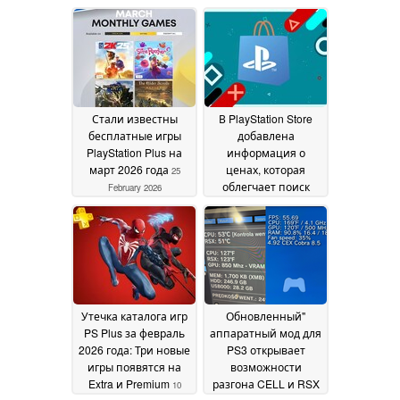
геймеров о его
устройств, включая
ценности
добавление игр
25 May 2026
непосредственно в
Steam
11 March 2026
Стали известны
В PlayStation Store
бесплатные игры
добавлена
PlayStation Plus на
информация о
март 2026 года
ценах, которая
25
облегчает поиск
February 2026
предложений на
игры PS5
25 February
2026
Утечка каталога игр
Обновленный"
PS Plus за февраль
аппаратный мод для
2026 года: Три новые
PS3 открывает
игры появятся на
возможности
Extra и Premium
разгона CELL и RSX
10