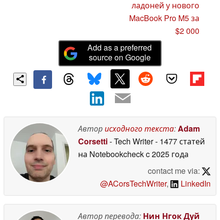
ладоней у нового
MacBook Pro M5 за
$2 000
Add as a preferred
source on Google
Автор
исходного текста
:
Adam
Corsetti
- Tech Writer
- 1477 статей
на Notebookcheck
c 2025 года
contact me via:
@ACorsTechWriter
,
LinkedIn
Автор перевода:
Нин Нгок Дуй