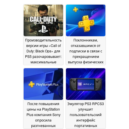
Производительность
Поклонникам,
версии игры «Call of
отказавшимся от
Duty: Black Ops» для
подписки в связи с
PS5 разочаровывает:
прекращением
максимальные
выпуска физических
параметры
версий игр,
ограничиваются
предлагаются
разрешением 1080p
скидки на PlayStation
и частотой
Plus в размере 50 %
обновления 60 Гц
11
08 July 2026
July 2026
После повышения
Эмулятор PS3 RPCS3
цены на PlayStation
улучшит
Plus компания Sony
пользовательский
опросила
интерфейс
разгневанных
портативных