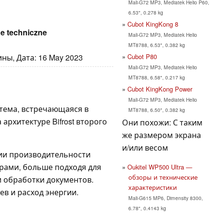
Mali-G72 MP3, Mediatek Helio P60,
6.53", 0.278 kg
Cubot KingKong 8
ne techniczne
Mali-G72 MP3, Mediatek Helio
MT8788, 6.53", 0.382 kg
Cubot P80
ны, Дата: 16 May 2023
Mali-G72 MP3, Mediatek Helio
MT8788, 6.58", 0.217 kg
Cubot KingKong Power
Mali-G72 MP3, Mediatek Helio
стема, встречающаяся в
MT8788, 6.50", 0.382 kg
архитектуре Bifrost второго
Они похожи: С таким
же размером экрана
и/или весом
ии производительности
рами, больше подходя для
Oukitel WP500 Ultra —
обзоры и технические
и обработки документов.
характеристики
в и расход энергии.
Mali-G615 MP6, Dimensity 8300,
6.78", 0.4143 kg