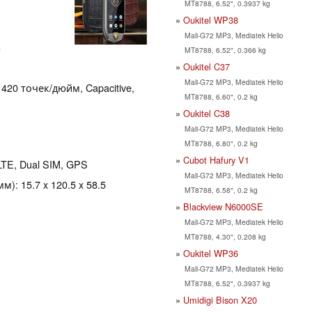
MT8788, 6.52", 0.3937 kg
Oukitel WP38
Mali-G72 MP3, Mediatek Helio
3
MT8788, 6.52", 0.366 kg
Oukitel C37
Mali-G72 MP3, Mediatek Helio
 420 точек/дюйм, Capacitive,
MT8788, 6.60", 0.2 kg
Oukitel C38
Mali-G72 MP3, Mediatek Helio
MT8788, 6.80", 0.2 kg
Cubot Hafury V1
LTE, Dual SIM, GPS
Mali-G72 MP3, Mediatek Helio
): 15.7 x 120.5 x 58.5
MT8788, 6.58", 0.2 kg
Blackview N6000SE
Mali-G72 MP3, Mediatek Helio
MT8788, 4.30", 0.208 kg
Oukitel WP36
Mali-G72 MP3, Mediatek Helio
MT8788, 6.52", 0.3937 kg
Umidigi Bison X20