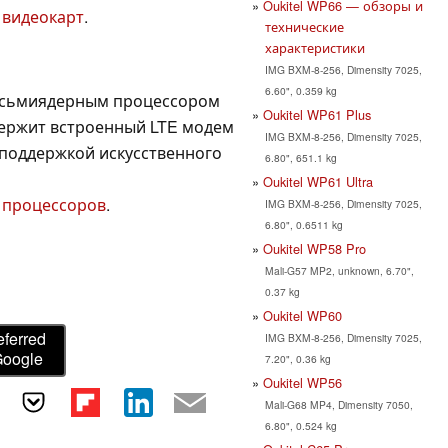
Oukitel WP66 — обзоры и
 видеокарт
.
технические
характеристики
IMG BXM-8-256, Dimensity 7025,
6.60", 0.359 kg
осьмиядерным процессором
Oukitel WP61 Plus
 Содержит встроенный LTE модем
IMG BXM-8-256, Dimensity 7025,
с поддержкой искусственного
6.80", 651.1 kg
Oukitel WP61 Ultra
 процессоров
.
IMG BXM-8-256, Dimensity 7025,
6.80", 0.6511 kg
Oukitel WP58 Pro
Mali-G57 MP2, unknown, 6.70",
0.37 kg
Oukitel WP60
eferred
IMG BXM-8-256, Dimensity 7025,
Google
7.20", 0.36 kg
Oukitel WP56
Mali-G68 MP4, Dimensity 7050,
6.80", 0.524 kg