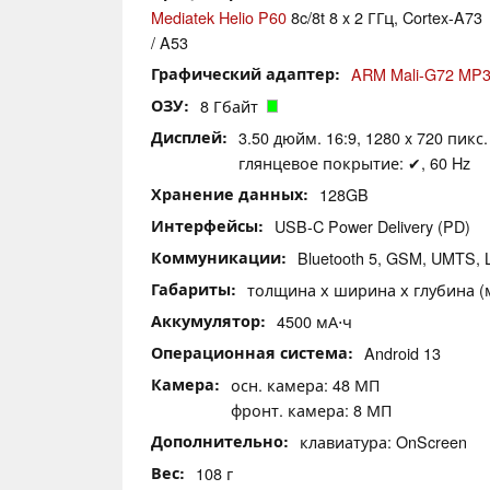
Mediatek Helio P60
8c/8t 8 x 2 ГГц, Cortex-A73
/ A53
Графический адаптер
ARM Mali-G72 MP
ОЗУ
8 Гбайт
Дисплей
3.50 дюйм. 16:9, 1280 x 720 пикс.
глянцевое покрытие: ✔, 60 Hz
Хранение данных
128GB
Интерфейсы
USB-C Power Delivery (PD)
Коммуникации
Bluetooth 5, GSM, UMTS, 
Габариты
толщина х ширина х глубина (мм
Аккумулятор
4500 мА⋅ч
Операционная система
Android 13
Камера
осн. камера: 48 МП
фронт. камера: 8 МП
Дополнительно
клавиатура: OnScreen
Вес
108 г