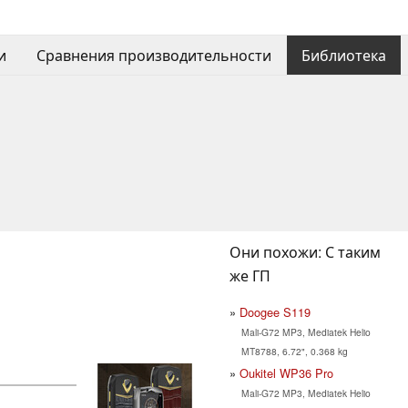
и
Сравнения производительности
Библиотека
Они похожи: С таким
же ГП
Doogee S119
Mali-G72 MP3, Mediatek Helio
MT8788, 6.72", 0.368 kg
Oukitel WP36 Pro
Mali-G72 MP3, Mediatek Helio