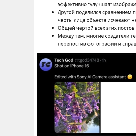
эффективно "улучшая" изображ
Другой поделился сравнением по
черты лица объекта исчезают на
Общей чертой всех этих постов 
Между тем, многие создатели т
перепостив фотографии и спра