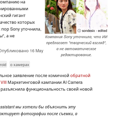
 компанию на
онированными
нский гигант
ачество которых
х пор Sony уточнила,
ⓘ sondesix - edited
", а не
Компания Sony уточнила, что ИИ
предлагает "творческий взгляд",
а не автоматическое
Опубликовано
16 May
редактирование.
roid
о камерах
льное заявление после комичной
обратной
VIII
Маркетинговой кампании AI Camera
ия разъяснила функциональность своей новой
Assistant мы хотели бы объяснить эту
дактирует фотографии после съемки, а