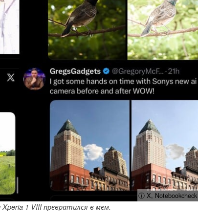
ⓘ X, Notebookcheck
peria 1 VIII превратился в мем.