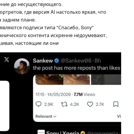
ение до несуществующего.
ртретов, где версия AI настолько яркая, что
 заднем плане.
являются подписи типа "Спасибо, Sony"
ехнического контента искренне недоумевают,
шивая, настоящие ли они