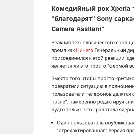
Комедийный рок Xperia 1
"благодарят" Sony сарк
Camera Assitant"
Реакция технологического сообще
время как
Ничего
Генеральный дир
присоединился к этой реакции, сд
является ли это просто "фермой в
Вместо того чтобы просто критико
превратили ситуацию в полноценн
пользователи телефонов делятся
после", намеренно редактируя сним
будто только что сработала ядерн
Один пользователь опубликова
"отредактированная" версия пре