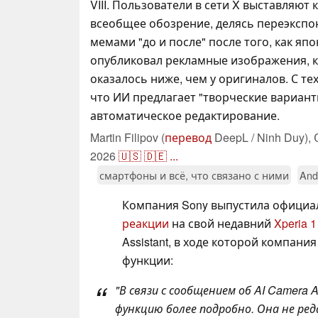
VIII. Пользователи в сети X выставляют
всеобщее обозрение, делясь переэксп
мемами "до и после" после того, как япо
опубликовал рекламные изображения, к
оказалось ниже, чем у оригиналов. С те
что ИИ предлагает "творческие варианты
автоматическое редактирование.
Martin Filipov (
перевод
DeepL / Ninh Duy),
2026
🇺🇸
🇩🇪
...
смартфоны и всё, что связано с ними
And
Компания Sony выпустила официа
реакции
на свой недавний
Xperia 1 
Assistant, в ходе которой компан
функции:
"В связи с сообщением об AI Camera 
функцию более подробно. Она не ре