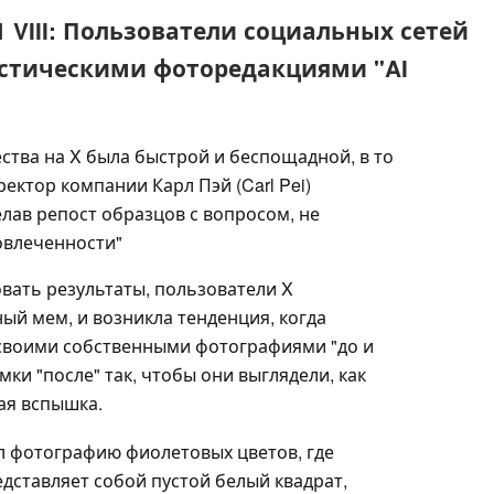
 VIII: Пользователи социальных сетей
астическими фоторедакциями "AI
ства на X была быстрой и беспощадной, в то
ектор компании Карл Пэй (Carl Pei)
елав репост образцов с вопросом, не
овлеченности"
вать результаты, пользователи X
ый мем, и возникла тенденция, когда
 своими собственными фотографиями "до и
ки "после" так, чтобы они выглядели, как
ая вспышка.
л фотографию фиолетовых цветов, где
дставляет собой пустой белый квадрат,